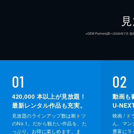
原作
見
音楽
※GEM Partners調べ/20
製作
01
02
420,000
本以上が見放題！
動画も
最新レンタル作品も充実。
U-NE
見放題のラインアップ数は断トツ
映画 / 
のNo.1。だから観たい作品を、た
ん、マンガ 
っぷり、お得に楽しめます。ま
豊富にラ