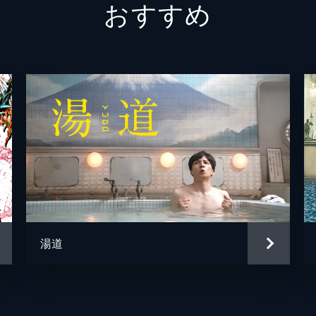
おすすめ
矢柴俊
勝矢
水野智
江戸川
竹森千
廻飛呂
湯道
沖田裕
市川刺