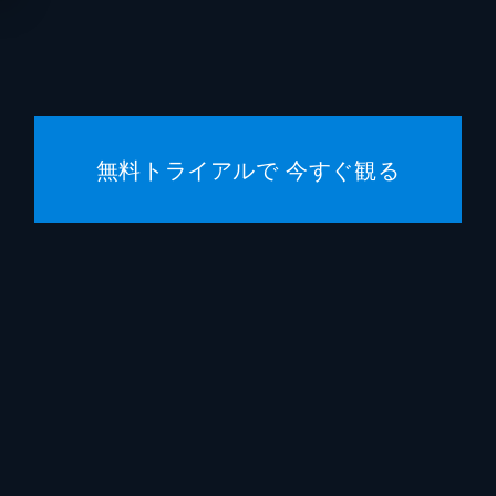
鈴木勝
福山翔
岡山天
無料トライアルで 今すぐ観る
高月彩
秋月三
宮澤竹
田中明
搗宮姫
荒井レ