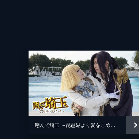
翔んで埼玉 ～琵琶湖より愛をこめて～