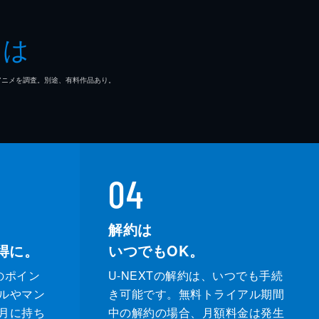
央
とは
 fAKE
マ/アニメを調査。別途、有料作品あり。
信
介
04
解約は
得に。
いつでもOK。
のポイン
U-NEXTの解約は、いつでも手続
ルやマン
き可能です。無料トライアル期間
月に持ち
中の解約の場合、月額料金は発生