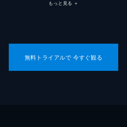
佐野泰
もっと見る
＋
小沢真
神戸浩
菅登未
無料トライアルで 今すぐ観る
中原翔
井上依
松田リ
武内英
徳永友