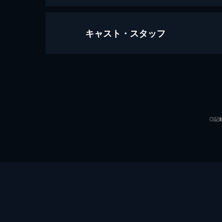
キャスト・スタッフ
翔んで埼玉
106分
出演
◎記