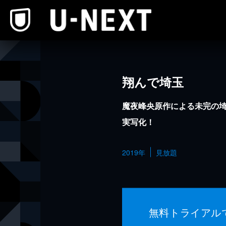
本文へスキップ
翔んで埼玉
魔夜峰央原作による未完の
実写化！
2019年
見放題
無料トライアル