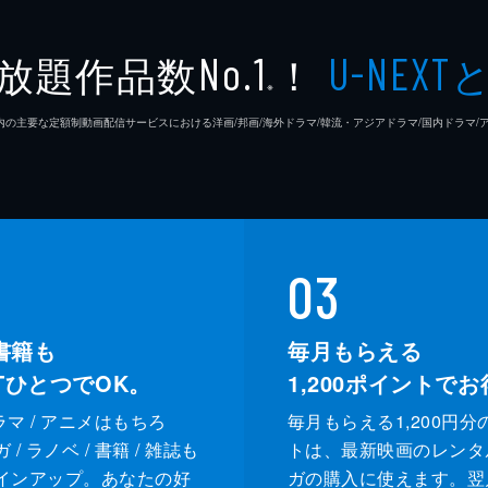
魔夜峰
放題作品数
！
No.1
U-NEXT
Face 2
※
26年7⽉ 国内の主要な定額制動画配信サービスにおける洋画/邦画/海外ドラマ/韓流・アジアドラマ/国内ドラ
石原隆
村松秀
遠藤圭
03
書籍も
毎月もらえる
XTひとつでOK。
1,200
ポイントでお
ドラマ / アニメはもちろ
毎月もらえる1,200円分
/ ラノベ / 書籍 / 雑誌も
トは、最新映画のレンタ
インアップ。あなたの好
ガの購入に使えます。翌