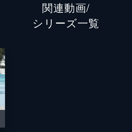
関連動画/
五十嵐春翔
成田凌
シリーズ⼀覧
壇ノ浦建造
中尾彬
埼玉県人の青年
間宮祥
下川信男
加藤諒
おかよ
益若つ
壇ノ浦恵子
武田久
西園寺宗十郎
麿赤兒
神奈川県知事
竹中直
埼玉デューク
京本政