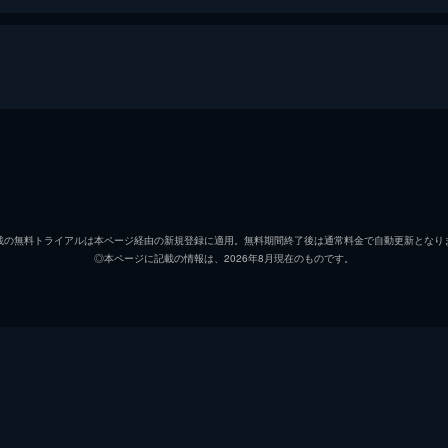
壇ノ浦百美
二階堂
麻実麗
GACK
載の無料トライアルは本ページ経由の新規登録に適用。無料期間終了後は通常料金で自動更新となり
◎本ページに記載の情報は、2026年8月現在のものです。
阿久津翔
伊勢谷
菅原好海
ブラザ
菅原真紀
麻生久
菅原愛海
島崎遥