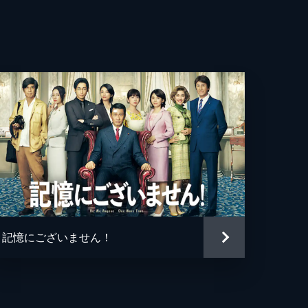
博
則
じゅん兵
人
男
記憶にございません！
樹
身