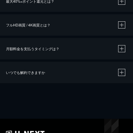
最大40%
ポイント還元とは？
※
※
作品によって必要なポイントが異なります。
フルHD画質 / 4K画質とは？
月額料金を支払うタイミングは？
※
40％ポイント還元の対象は、クレジットカード決済による作品の購入 / レンタルです。
※
iOSアプリのUコイン決済による作品の購入 / レンタルは、20％のポイント還元です。
※
還元の対象外となる決済方法や商品があります。くわしくは
こちら
をご確認ください。
いつでも解約できますか
こちら