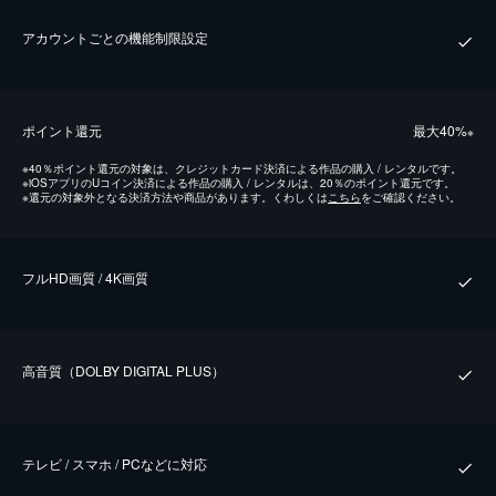
アカウントごとの機能制限設定
ポイント還元
最⼤40%
※
※
40％ポイント還元の対象は、クレジットカード決済による作品の購入 / レンタルです。
※
iOSアプリのUコイン決済による作品の購入 / レンタルは、20％のポイント還元です。
※
還元の対象外となる決済方法や商品があります。くわしくは
こちら
をご確認ください。
フルHD画質 / 4K画質
⾼⾳質（DOLBY DIGITAL PLUS）
テレビ / スマホ / PCなどに対応