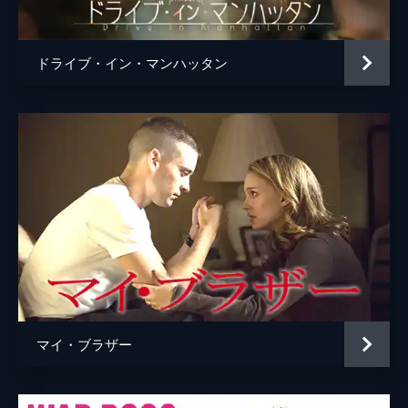
アーロン・ラザール
監督
ショーン・レヴィ
ドライブ・イン・マンハッタン
脚本
ジョナサン・トロッパー
原作
ジョナサン・トロッパー
音楽
マイケル・ジアッキノ
製作
ショーン・レヴィ
ポーラ・ワインスタイン
マイ・ブラザー