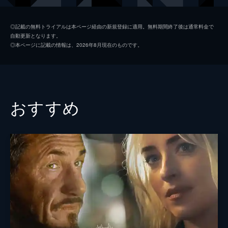
ジェーン・フォンダ
◎記載の無料トライアルは本ページ経由の新規登録に適用。無料期間終了後は通常料金で
自動更新となります。
アダム・ドライヴァー
◎本ページに記載の情報は、2026年8月現在のものです。
ローズ・バーン
コリー・ストール
キャスリン・ハーン
おすすめ
コニー・ブリットン
ティモシー・オリファント
ダックス・シェパード
デブラ・モンク
アビゲイル・スペンサー
ベン・シュワルツ