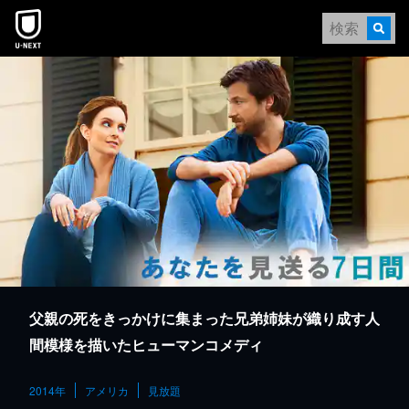
本文へスキップ
父親の死をきっかけに集まった兄弟姉妹が織り成す人
間模様を描いたヒューマンコメディ
2014年
アメリカ
見放題