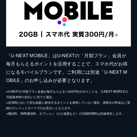
「U-NEXT MOBILE」はU-NEXTの「月額プラン」会員が
毎月もらえるポイントを活用することで、スマホ代がお得
になるモバイルプランです。ご利用には別途「U-NEXT M
OBILE」のお申し込みが必要となります。
※U-NEXTの月額プラン会員が毎月もらえる1,200円分のポイントを、U-NEXT MOBILEの
月額基本料の支払いに充てた場合。
※決済時において支払金額に相当するポイントを保有していない場合、差額分の料金はご登
録のクレジットカードでのお支払いとなります。
※通話料、SMS通信料、オプション（かけ放題など）の月額利用料は別途発生します。