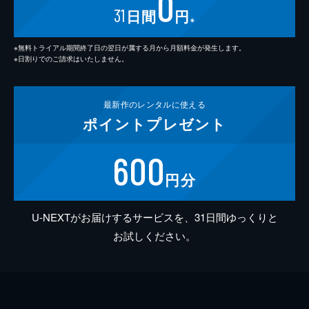
0
31
日間
円
※
※無料トライアル期間終了日の翌日が属する月から月額料金が発生します。
※日割りでのご請求はいたしません。
最新作の
レンタルに使える
ポイント
プレゼント
600
円分
U-NEXTがお届けするサービスを、31日間ゆっくりと
お試しください。