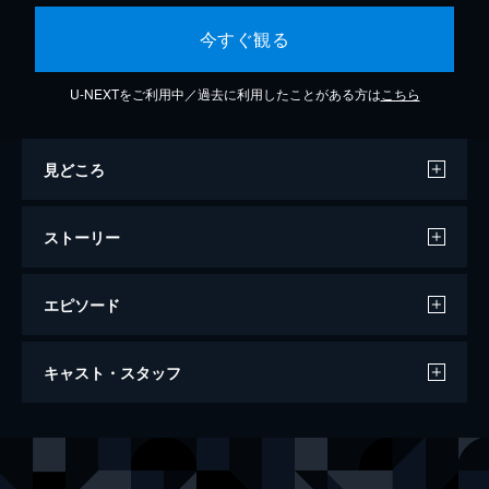
今すぐ観る
U-NEXTをご利用中／過去に利用したことがある方は
こちら
見どころ
ストーリー
エピソード
あなたを見送る7日間/This is Where I
キャスト・スタッフ
Leave You
103分
出演
ジェイソン・ベイトマン
ティナ・フェイ