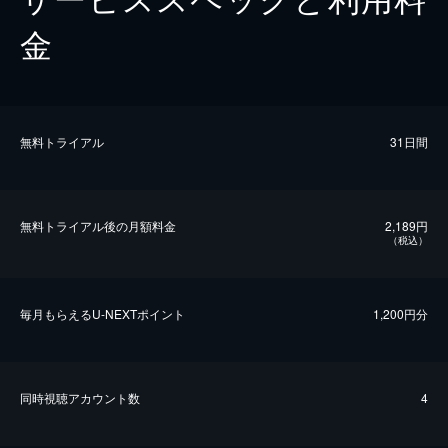
金
無料トライアル
31日間
無料トライアル後の⽉額料金
2,189円
（税込）
毎⽉もらえるU-NEXTポイント
1,200円分
同時視聴アカウント数
4