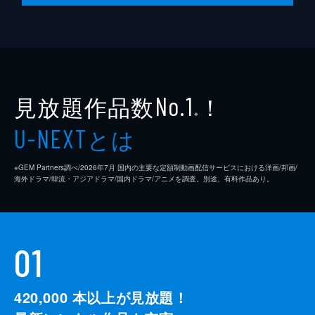
見放題作品数
！
No.1
※
とは
U-NEXT
※GEM Partners調べ/2026年7⽉ 国内の主要な定額制動画配信サービスにおける洋画/邦画/
海外ドラマ/韓流・アジアドラマ/国内ドラマ/アニメを調査。別途、有料作品あり。
01
420,000
本以上が見放題！