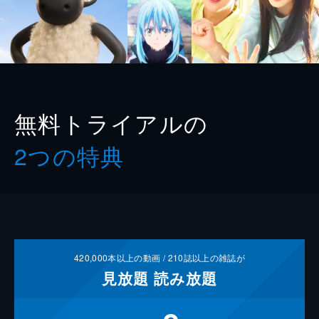
無料トライアルの
2つの特典
420,000
本以上の動画 /
210
誌以上の雑誌が
見放題
読み放題