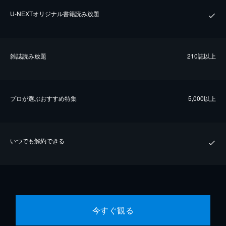
U-NEXTオリジナル書籍読み放題
雑誌読み放題
210誌以上
プロが選ぶおすすめ特集
5,000以上
いつでも解約できる
今すぐ観る