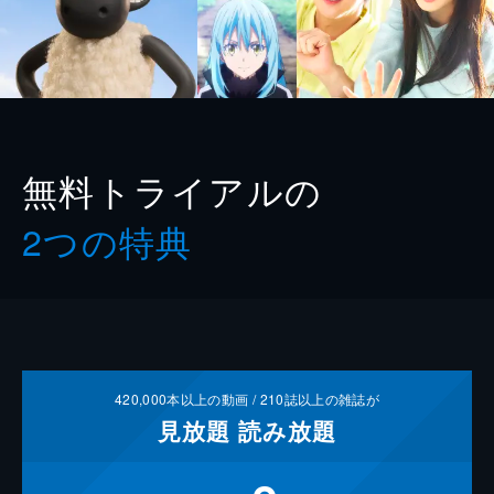
無料トライアルの
2つの特典
420,000
本以上の動画 /
210
誌以上の雑誌が
見放題
読み放題