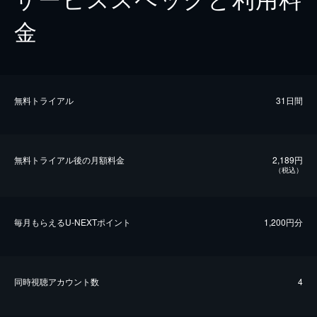
金
無料トライアル
31日間
無料トライアル後の⽉額料金
2,189円
（税込）
毎⽉もらえるU-NEXTポイント
1,200円分
同時視聴アカウント数
4