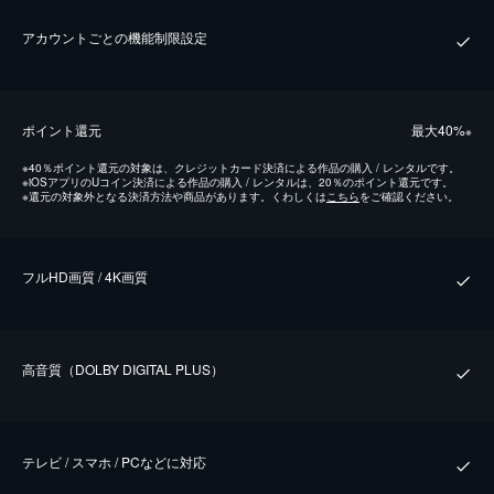
アカウントごとの機能制限設定
ポイント還元
最⼤40%
※
※
40％ポイント還元の対象は、クレジットカード決済による作品の購入 / レンタルです。
※
iOSアプリのUコイン決済による作品の購入 / レンタルは、20％のポイント還元です。
※
還元の対象外となる決済方法や商品があります。くわしくは
こちら
をご確認ください。
フルHD画質 / 4K画質
⾼⾳質（DOLBY DIGITAL PLUS）
テレビ / スマホ / PCなどに対応