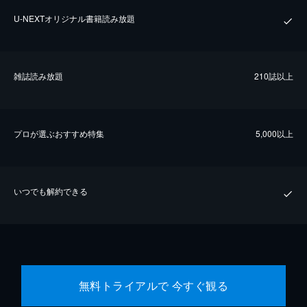
U-NEXTオリジナル書籍読み放題
雑誌読み放題
210誌以上
プロが選ぶおすすめ特集
5,000以上
いつでも解約できる
無料トライアルで 今すぐ観る