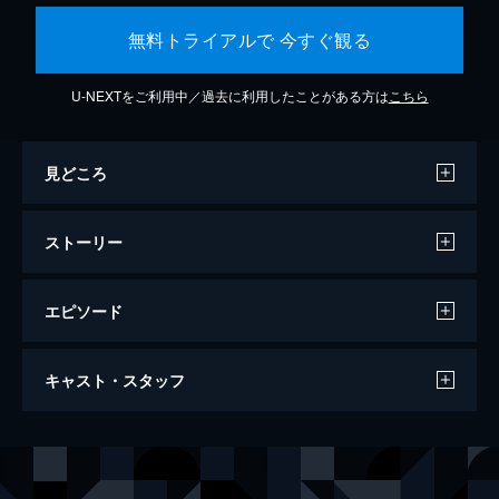
無料トライアルで 今すぐ観る
U-NEXTをご利用中／過去に利用したことがある方は
こちら
見どころ
ストーリー
エピソード
愛がなんだ
キャスト・スタッフ
125分
出演
テルコ
岸井ゆきの
マモル
成田凌