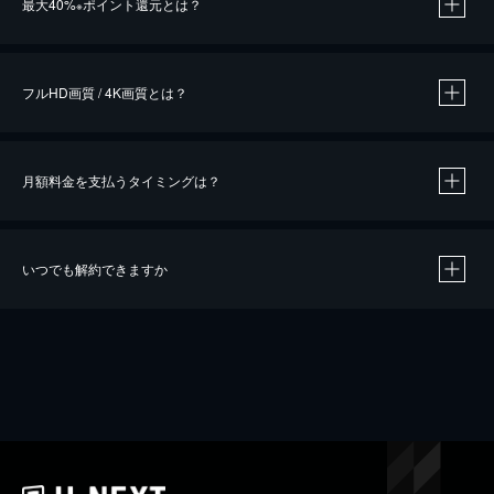
最大40%
ポイント還元とは？
※
※
作品によって必要なポイントが異なります。
フルHD画質 / 4K画質とは？
月額料金を支払うタイミングは？
※
40％ポイント還元の対象は、クレジットカード決済による作品の購入 / レンタルです。
※
iOSアプリのUコイン決済による作品の購入 / レンタルは、20％のポイント還元です。
※
還元の対象外となる決済方法や商品があります。くわしくは
こちら
をご確認ください。
いつでも解約できますか
こちら