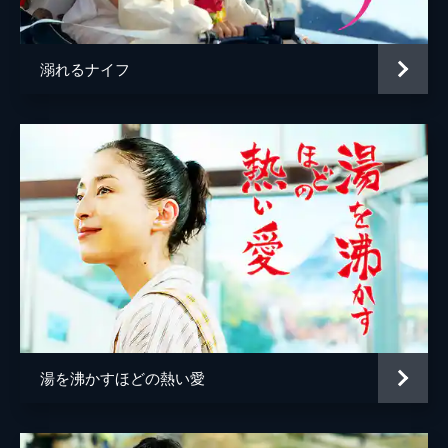
監督
今泉力哉
脚本
澤井香織
溺れるナイフ
今泉力哉
原作
角田光代
音楽
ゲイリー芦屋
製作
横井正彦
成宏基
大山義人
川城和実
飯田雅裕
湯を沸かすほどの熱い愛
村田亮
本丸勝也