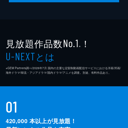
見放題作品数
！
No.1
※
とは
U-NEXT
※GEM Partners調べ/2026年7⽉ 国内の主要な定額制動画配信サービスにおける洋画/邦画/
海外ドラマ/韓流・アジアドラマ/国内ドラマ/アニメを調査。別途、有料作品あり。
01
420,000
本以上が見放題！