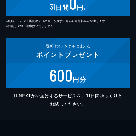
0
31
日間
円
※
※無料トライアル期間終了日の翌日が属する月から月額料金が発生します。
※日割りでのご請求はいたしません。
最新作の
レンタルに使える
ポイント
プレゼント
600
円分
U-NEXTがお届けするサービスを、31日間ゆっくりと
お試しください。