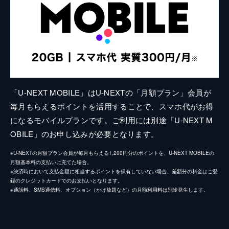
「U-NEXT MOBILE」はU-NEXTの「月額プラン」会員が
毎月もらえるポイントを活用することで、スマホ代がお得
になるモバイルプランです。ご利用には別途「U-NEXT M
OBILE」のお申し込みが必要となります。
※U-NEXTの月額プラン会員が毎月もらえる1,200円分のポイントを、U-NEXT MOBILEの
月額基本料の支払いに充てた場合。
※決済時において支払金額に相当するポイントを保有していない場合、差額分の料金はご登
録のクレジットカードでのお支払いとなります。
※通話料、SMS通信料、オプション（かけ放題など）の月額利用料は別途発生します。