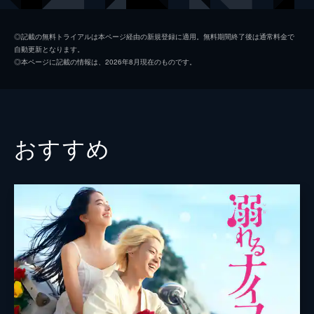
葉子
深川麻衣
◎記載の無料トライアルは本ページ経由の新規登録に適用。無料期間終了後は通常料金で
自動更新となります。
ナカハラ
若葉竜也
◎本ページに記載の情報は、2026年8月現在のものです。
すみれ
江口のりこ
穂志もえか
中島歩
おすすめ
久ヶ沢徹
根本真陽
川面千晶
成田瑛基
片岡礼子
筒井真理子