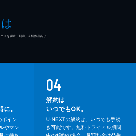
也
とは
行
マ/アニメを調査。別途、有料作品あり。
04
解約は
得に。
いつでもOK。
のポイン
U-NEXTの解約は、いつでも手続
ルやマン
き可能です。無料トライアル期間
月に持ち
中の解約の場合、月額料金は発生