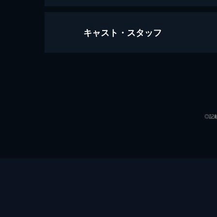
キャスト・スタッフ
愛がなんだ
125分
出演
◎記