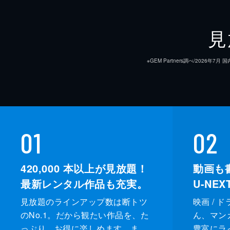
見
※GEM Partners調べ/20
01
02
420,000
本以上が見放題！
動画も
最新レンタル作品も充実。
U-NE
見放題のラインアップ数は断トツ
映画 / 
のNo.1。だから観たい作品を、た
ん、マンガ 
っぷり、お得に楽しめます。ま
豊富にラ