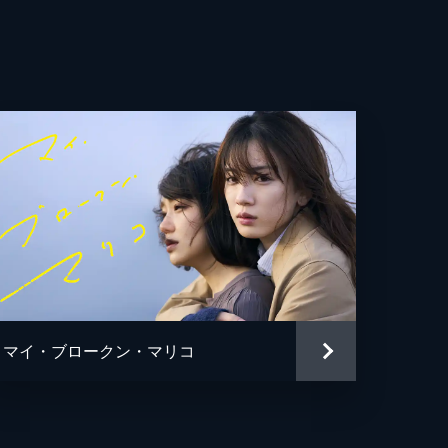
徹
陽
晶
基
子
理子
マイ・ブロークン・マリコ
哉
織