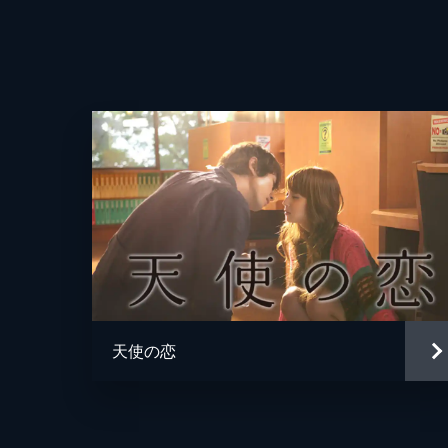
天使の恋
監督
脚本