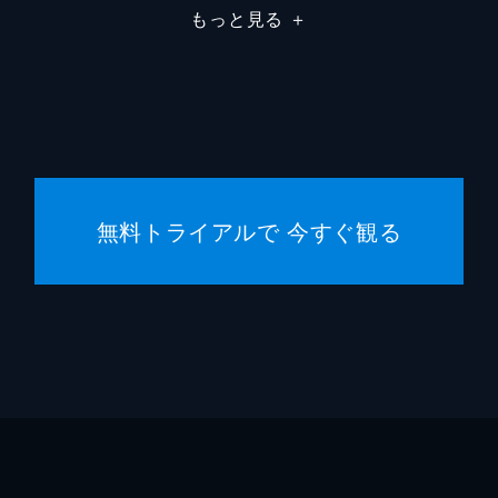
もっと見る
＋
今泉力
角田光
ゲイリ
横井正
無料トライアルで 今すぐ観る
成宏基
大山義
川城和
飯田雅
村田亮