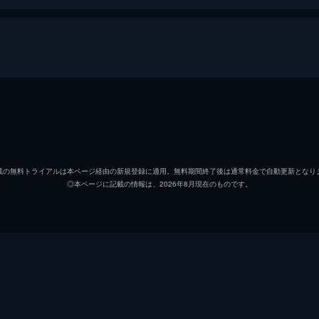
テルコ
岸井ゆ
マモル
成田凌
載の無料トライアルは本ページ経由の新規登録に適用。無料期間終了後は通常料金で自動更新となり
◎本ページに記載の情報は、2026年8月現在のものです。
葉子
深川麻
ナカハラ
若葉竜
すみれ
江口の
穂志も