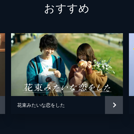
おすすめ
中島歩
久ヶ沢
根本真
川面千
成田瑛
片岡礼
筒井真
花束みたいな恋をした
今泉力
澤井香