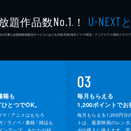
本丸勝
放題作品数
！
No.1
U-NEXT
※
鈴木仁
26年7⽉ 国内の主要な定額制動画配信サービスにおける洋画/邦画/海外ドラマ/韓流・アジアドラマ/国内ドラ
03
書籍も
毎月もらえる
XTひとつでOK。
1,200
ポイントでお
ドラマ / アニメはもちろ
毎月もらえる1,200円分
/ ラノベ / 書籍 / 雑誌も
トは、最新映画のレンタ
インアップ。あなたの好
ガの購入に使えます。翌