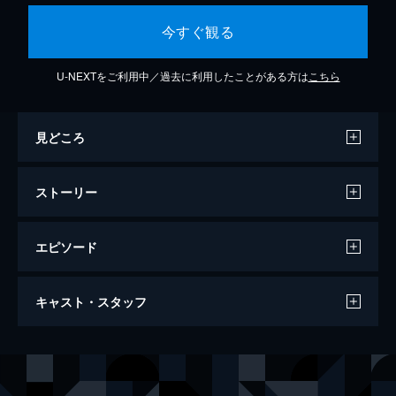
今すぐ観る
U-NEXTをご利用中／過去に利用したことがある方は
こちら
見どころ
ストーリー
エピソード
キングダム
キャスト・スタッフ
134分
出演
信
山﨑賢人
エイ政／漂
吉沢亮