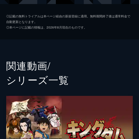
楊端和
長澤まさみ
◎記載の無料トライアルは本ページ経由の新規登録に適用。無料期間終了後は通常料金で
自動更新となります。
河了貂
橋本環奈
◎本ページに記載の情報は、2026年8月現在のものです。
成キョウ
本郷奏多
壁
満島真之介
王騎
大沢たかお
関連動画/
バジオウ
阿部進之介
シリーズ⼀覧
朱凶
深水元基
里典
六平直政
タジフ
一ノ瀬ワタル
ランカイ
阿見201
敦
大内田悠平