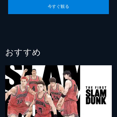
今すぐ観る
山本浩
本間道幸
おすすめ