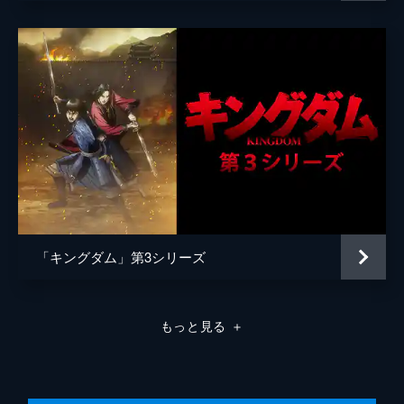
原泰久
原作
原泰久
音楽
やまだ豊
製作
北畠輝幸
今村司
市川南
谷和男
森田圭
「キングダム」第3シリーズ
田中祐介
小泉貴裕
もっと見る
＋
弓矢政法
林誠