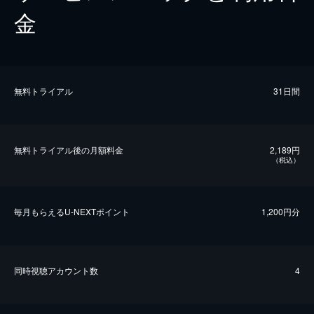
金
無料トライアル
31日間
無料トライアル後の⽉額料金
2,189円
（税込）
毎⽉もらえるU-NEXTポイント
1,200円分
同時視聴アカウント数
4