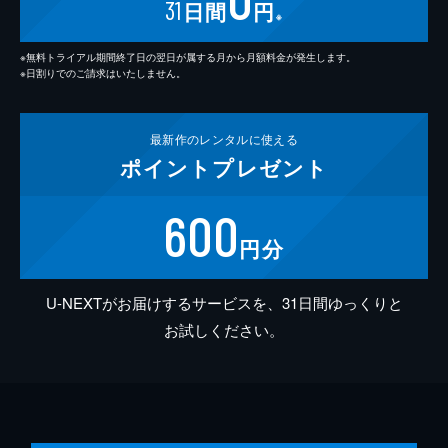
31
日間
円
※
※無料トライアル期間終了日の翌日が属する月から月額料金が発生します。
※日割りでのご請求はいたしません。
最新作の
レンタルに使える
ポイント
プレゼント
600
円分
U-NEXTがお届けするサービスを、31日間ゆっくりと
お試しください。