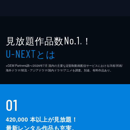
見放題作品数
！
No.1
※
とは
U-NEXT
※GEM Partners調べ/2026年7⽉ 国内の主要な定額制動画配信サービスにおける洋画/邦画/
海外ドラマ/韓流・アジアドラマ/国内ドラマ/アニメを調査。別途、有料作品あり。
01
420,000
本以上が見放題！
最新レンタル作品も充実。