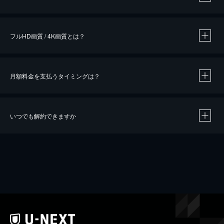
※
作品によって必要なポイントが異なります。
フルHD画質 / 4K画質とは？
月額料金を支払うタイミングは？
※
40％ポイント還元の対象は、クレジットカード決済による作品の購入 / レンタルです。
※
iOSアプリのUコイン決済による作品の購入 / レンタルは、20％のポイント還元です。
※
還元の対象外となる決済方法や商品があります。くわしくは
こちら
をご確認ください。
いつでも解約できますか
こちら