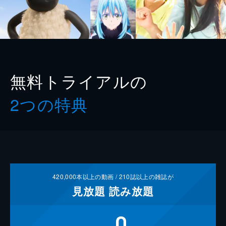
無料トライアルの
2つの特典
420,000
本以上の動画 /
210
誌以上の雑誌が
見放題
読み放題
0