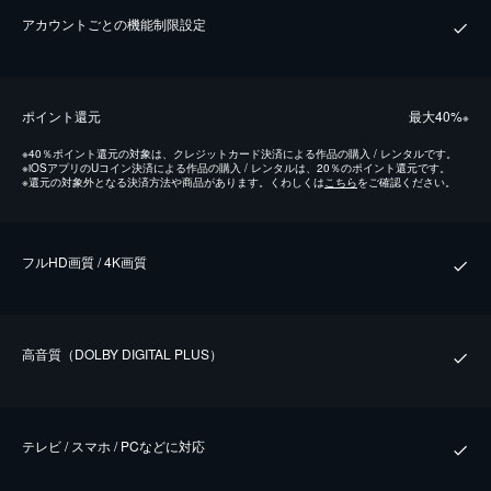
アカウントごとの機能制限設定
ポイント還元
最⼤40%
※
※
40％ポイント還元の対象は、クレジットカード決済による作品の購入 / レンタルです。
※
iOSアプリのUコイン決済による作品の購入 / レンタルは、20％のポイント還元です。
※
還元の対象外となる決済方法や商品があります。くわしくは
こちら
をご確認ください。
フルHD画質 / 4K画質
⾼⾳質（DOLBY DIGITAL PLUS）
テレビ / スマホ / PCなどに対応