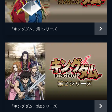
黒長老
マメ山田
白長老
ＴＥＲＵ
昌文君
高嶋政宏
「キングダム」第1シリーズ
騰
要潤
ムタ
橋本じゅん
左慈
坂口拓
魏興
宇梶剛士
肆氏
加藤雅也
竭氏
石橋蓮司
監督
佐藤信介
脚本
黒岩勉
「キングダム」第2シリーズ
佐藤信介