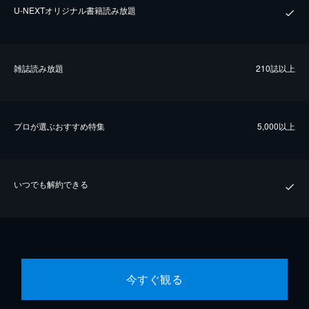
U-NEXTオリジナル書籍読み放題
雑誌読み放題
210誌以上
プロが選ぶおすすめ特集
5,000以上
いつでも解約できる
今すぐ観る