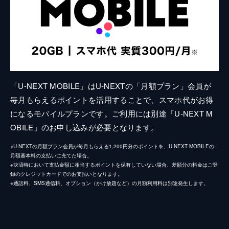
「U-NEXT MOBILE」はU-NEXTの「月額プラン」会員が
毎月もらえるポイントを活用することで、スマホ代がお得
になるモバイルプランです。ご利用には別途「U-NEXT M
OBILE」のお申し込みが必要となります。
※U-NEXTの月額プラン会員が毎月もらえる1,200円分のポイントを、U-NEXT MOBILEの
月額基本料の支払いに充てた場合。
※決済時において支払金額に相当するポイントを保有していない場合、差額分の料金はご登
録のクレジットカードでのお支払いとなります。
※通話料、SMS通信料、オプション（かけ放題など）の月額利用料は別途発生します。