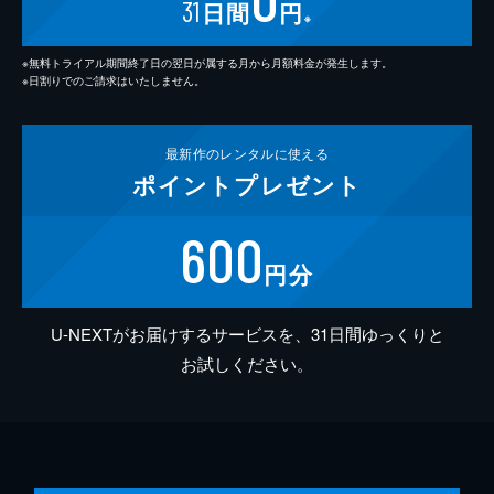
31
日間
円
※
※無料トライアル期間終了日の翌日が属する月から月額料金が発生します。
※日割りでのご請求はいたしません。
最新作の
レンタルに使える
ポイント
プレゼント
600
円分
U-NEXTがお届けするサービスを、31日間ゆっくりと
お試しください。