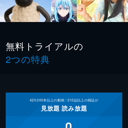
無料トライアルの
2つの特典
420,000
本以上の動画 /
210
誌以上の雑誌が
見放題
読み放題
0