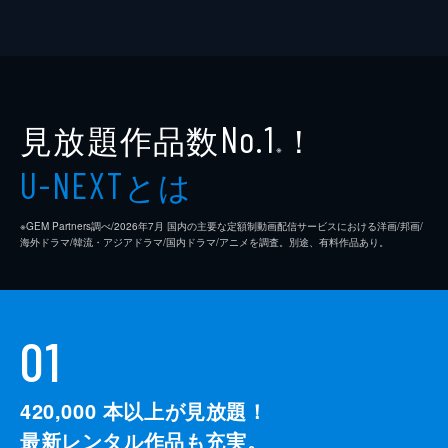
見放題作品数
！
No.1
※
とは
U-NEXT
※GEM Partners調べ/2026年7⽉ 国内の主要な定額制動画配信サービスにおける洋画/邦画/
海外ドラマ/韓流・アジアドラマ/国内ドラマ/アニメを調査。別途、有料作品あり。
01
420,000
本以上が見放題！
最新レンタル作品も充実。