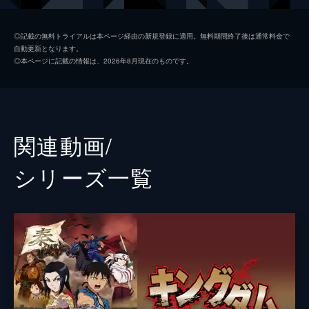
楊端和
長澤まさみ
◎記載の無料トライアルは本ページ経由の新規登録に適用。無料期間終了後は通常料金で
自動更新となります。
河了貂
橋本環奈
◎本ページに記載の情報は、2026年8月現在のものです。
成キョウ
本郷奏多
壁
満島真之介
王騎
大沢たかお
関連動画/
バジオウ
阿部進之介
シリーズ⼀覧
朱凶
深水元基
里典
六平直政
タジフ
一ノ瀬ワタル
ランカイ
阿見201
敦
大内田悠平