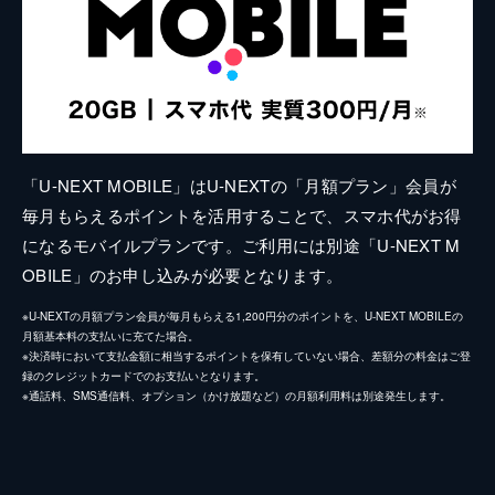
「U-NEXT MOBILE」はU-NEXTの「月額プラン」会員が
毎月もらえるポイントを活用することで、スマホ代がお得
になるモバイルプランです。ご利用には別途「U-NEXT M
OBILE」のお申し込みが必要となります。
※U-NEXTの月額プラン会員が毎月もらえる1,200円分のポイントを、U-NEXT MOBILEの
月額基本料の支払いに充てた場合。
※決済時において支払金額に相当するポイントを保有していない場合、差額分の料金はご登
録のクレジットカードでのお支払いとなります。
※通話料、SMS通信料、オプション（かけ放題など）の月額利用料は別途発生します。