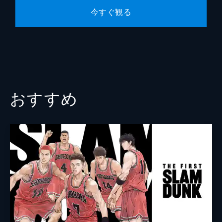
今すぐ観る
山本浩
本間道幸
おすすめ