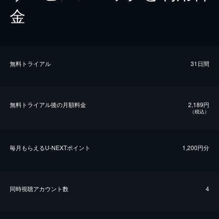
金
無料トライアル
31日間
無料トライアル後の⽉額料金
2,189円
（税込）
毎⽉もらえるU-NEXTポイント
1,200円分
同時視聴アカウント数
4