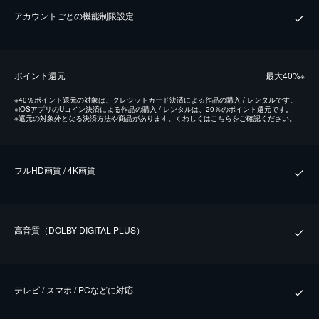
アカウントごとの機能制限設定
ポイント還元
最⼤40%
※
※
40％ポイント還元の対象は、クレジットカード決済による作品の購入 / レンタルです。
※
iOSアプリのUコイン決済による作品の購入 / レンタルは、20％のポイント還元です。
※
還元の対象外となる決済方法や商品があります。くわしくは
こちら
をご確認ください。
フルHD画質 / 4K画質
⾼⾳質（DOLBY DIGITAL PLUS）
テレビ / スマホ / PCなどに対応