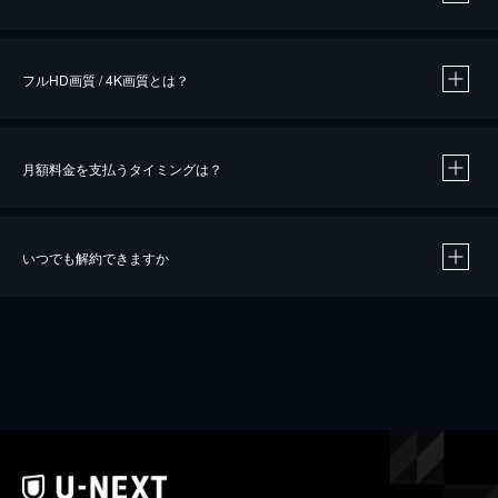
※
作品によって必要なポイントが異なります。
フルHD画質 / 4K画質とは？
月額料金を支払うタイミングは？
※
40％ポイント還元の対象は、クレジットカード決済による作品の購入 / レンタルです。
※
iOSアプリのUコイン決済による作品の購入 / レンタルは、20％のポイント還元です。
※
還元の対象外となる決済方法や商品があります。くわしくは
こちら
をご確認ください。
いつでも解約できますか
こちら