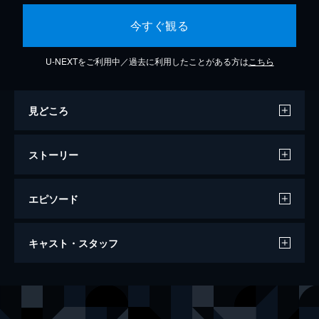
今すぐ観る
U-NEXTをご利用中／過去に利用したことがある方は
こちら
見どころ
ストーリー
エピソード
キングダム
キャスト・スタッフ
134分
出演
信
山﨑賢人
エイ政／漂
吉沢亮