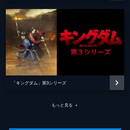
原泰久
原作
原泰久
音楽
やまだ豊
製作
北畠輝幸
今村司
市川南
谷和男
森田圭
「キングダム」第3シリーズ
田中祐介
小泉貴裕
もっと見る
＋
弓矢政法
林誠