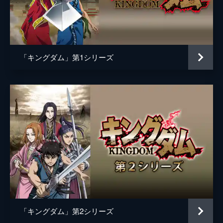
黒長老
マメ山田
白長老
ＴＥＲＵ
昌文君
高嶋政宏
「キングダム」第1シリーズ
騰
要潤
ムタ
橋本じゅん
左慈
坂口拓
魏興
宇梶剛士
肆氏
加藤雅也
竭氏
石橋蓮司
監督
佐藤信介
脚本
黒岩勉
「キングダム」第2シリーズ
佐藤信介