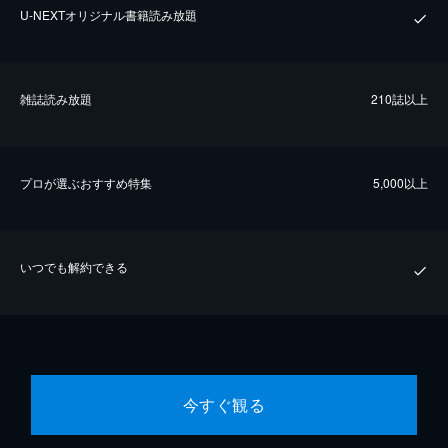
U-NEXTオリジナル書籍読み放題
雑誌読み放題
210誌以上
プロが選ぶおすすめ特集
5,000以上
いつでも解約できる
今すぐ観る