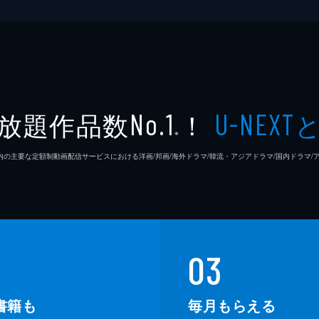
放題作品数
！
No.1
U-NEXT
※
26年7⽉ 国内の主要な定額制動画配信サービスにおける洋画/邦画/海外ドラマ/韓流・アジアドラマ/国内ドラ
03
書籍も
毎月もらえる