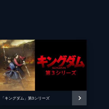
かお
之介
基
政
ワタル
1
悠平
田
「キングダム」第3シリーズ
Ｕ