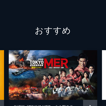
佐藤信
原泰久
おすすめ
原泰久
やまだ
北畠輝
今村司
市川南
谷和男