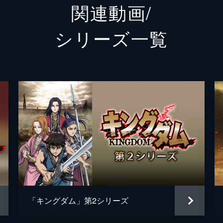
関連動画/
王騎
大沢た
シリーズ⼀覧
バジオウ
阿部進
朱凶
深水元
里典
六平直
タジフ
一ノ瀬
ランカイ
阿見20
敦
大内田
黒長老
マメ山
「キングダム」第2シリーズ
白長老
ＴＥＲ