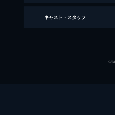
キャスト・スタッフ
キングダム
134分
出演
◎記