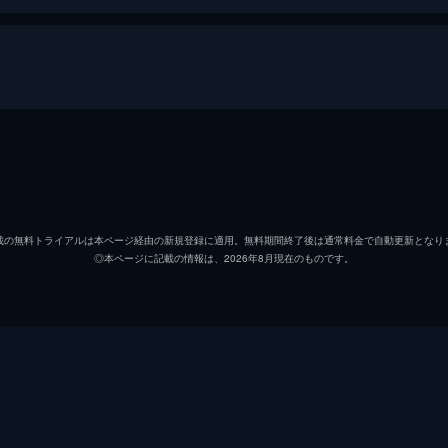
信
山﨑賢
エイ政／漂
吉沢亮
載の無料トライアルは本ページ経由の新規登録に適用。無料期間終了後は通常料金で自動更新となり
◎本ページに記載の情報は、2026年8月現在のものです。
楊端和
長澤ま
河了貂
橋本環
成キョウ
本郷奏
壁
満島真