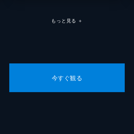
昌文君
高嶋政
もっと見る
＋
騰
要潤
ムタ
橋本じ
左慈
坂口拓
魏興
宇梶剛
今すぐ観る
肆氏
加藤雅
竭氏
石橋蓮
佐藤信
黒岩勉