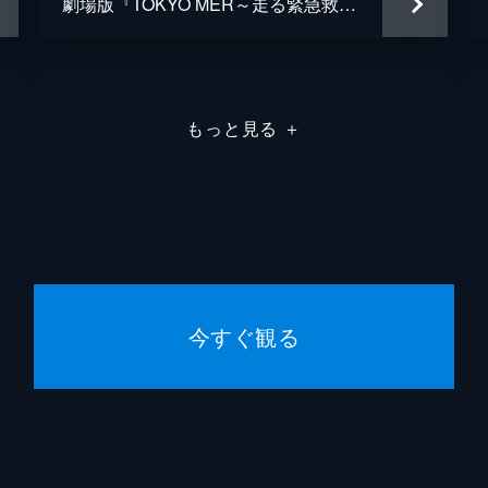
劇場版『TOKYO MER～走る緊急救命室～南海ミッション』
森田圭
田中祐
小泉貴
もっと見る
＋
弓矢政
林誠
山本浩
今すぐ観る
本間道