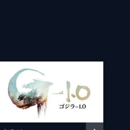
介
豊
幸