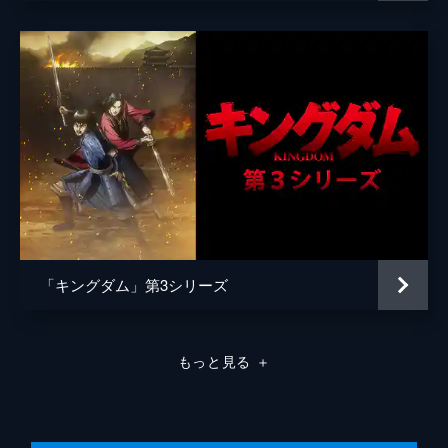
原泰久
原作
原泰久
音楽
やまだ豊
製作
北畠輝幸
今村司
市川南
谷和男
森田圭
「キングダム」第3シリーズ
田中祐介
小泉貴裕
もっと見る
＋
弓矢政法
林誠