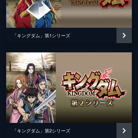
黒長老
マメ山田
白長老
ＴＥＲＵ
昌文君
高嶋政宏
「キングダム」第1シリーズ
騰
要潤
ムタ
橋本じゅん
左慈
坂口拓
魏興
宇梶剛士
肆氏
加藤雅也
竭氏
石橋蓮司
監督
佐藤信介
脚本
黒岩勉
「キングダム」第2シリーズ
佐藤信介