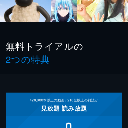
無料トライアルの
2つの特典
420,000
本以上の動画 /
210
誌以上の雑誌が
見放題
読み放題
0