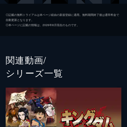
楊端和
長澤まさみ
◎記載の無料トライアルは本ページ経由の新規登録に適用。無料期間終了後は通常料金で
自動更新となります。
河了貂
橋本環奈
◎本ページに記載の情報は、2026年8月現在のものです。
成キョウ
本郷奏多
壁
満島真之介
王騎
大沢たかお
関連動画/
バジオウ
阿部進之介
シリーズ⼀覧
朱凶
深水元基
里典
六平直政
タジフ
一ノ瀬ワタル
ランカイ
阿見201
敦
大内田悠平