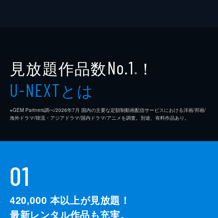
見放題作品数
！
No.1
※
とは
U-NEXT
※GEM Partners調べ/2026年7⽉ 国内の主要な定額制動画配信サービスにおける洋画/邦画/
海外ドラマ/韓流・アジアドラマ/国内ドラマ/アニメを調査。別途、有料作品あり。
01
420,000
本以上が見放題！
最新レンタル作品も充実。