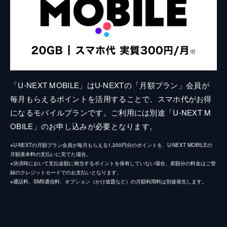
「U-NEXT MOBILE」はU-NEXTの「月額プラン」会員が
毎月もらえるポイントを活用することで、スマホ代がお得
になるモバイルプランです。ご利用には別途「U-NEXT M
OBILE」のお申し込みが必要となります。
※U-NEXTの月額プラン会員が毎月もらえる1,200円分のポイントを、U-NEXT MOBILEの
月額基本料の支払いに充てた場合。
※決済時において支払金額に相当するポイントを保有していない場合、差額分の料金はご登
録のクレジットカードでのお支払いとなります。
※通話料、SMS通信料、オプション（かけ放題など）の月額利用料は別途発生します。