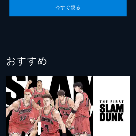
今すぐ観る
山本浩
本間道幸
おすすめ