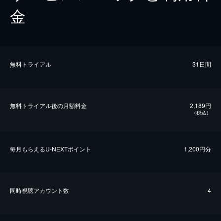
金
無料トライアル
31日間
無料トライアル後の⽉額料金
2,189円
（税込）
毎⽉もらえるU-NEXTポイント
1,200円分
同時視聴アカウント数
4