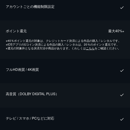
アカウントごとの機能制限設定
ポイント還元
最⼤40%
※
※
40％ポイント還元の対象は、クレジットカード決済による作品の購入 / レンタルです。
※
iOSアプリのUコイン決済による作品の購入 / レンタルは、20％のポイント還元です。
※
還元の対象外となる決済方法や商品があります。くわしくは
こちら
をご確認ください。
フルHD画質 / 4K画質
⾼⾳質（DOLBY DIGITAL PLUS）
テレビ / スマホ / PCなどに対応