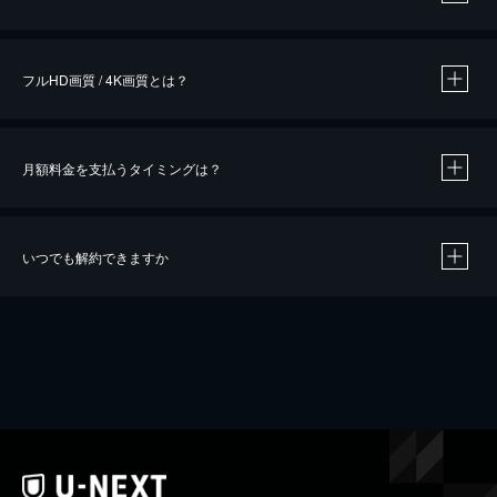
※
作品によって必要なポイントが異なります。
フルHD画質 / 4K画質とは？
月額料金を支払うタイミングは？
※
40％ポイント還元の対象は、クレジットカード決済による作品の購入 / レンタルです。
※
iOSアプリのUコイン決済による作品の購入 / レンタルは、20％のポイント還元です。
※
還元の対象外となる決済方法や商品があります。くわしくは
こちら
をご確認ください。
いつでも解約できますか
こちら