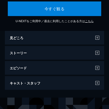
今すぐ観る
U-NEXTをご利用中／過去に利用したことがある方は
こちら
見どころ
ストーリー
エピソード
キングダム
キャスト・スタッフ
134分
出演
信
山﨑賢人
エイ政／漂
吉沢亮