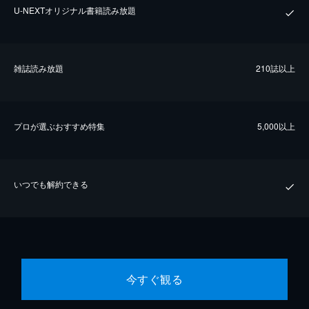
U-NEXTオリジナル書籍読み放題
雑誌読み放題
210誌以上
プロが選ぶおすすめ特集
5,000以上
いつでも解約できる
今すぐ観る