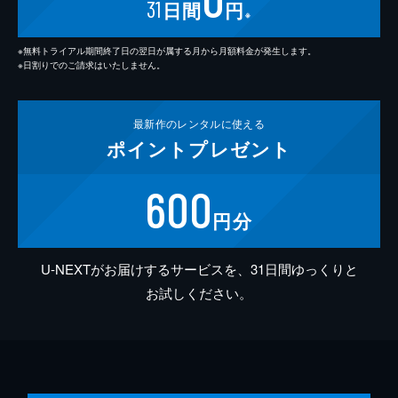
31
日間
円
※
※無料トライアル期間終了日の翌日が属する月から月額料金が発生します。
※日割りでのご請求はいたしません。
最新作の
レンタルに使える
ポイント
プレゼント
600
円分
U-NEXTがお届けするサービスを、31日間ゆっくりと
お試しください。