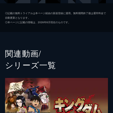
楊端和
長澤まさみ
◎記載の無料トライアルは本ページ経由の新規登録に適用。無料期間終了後は通常料金で
自動更新となります。
河了貂
橋本環奈
◎本ページに記載の情報は、2026年8月現在のものです。
成キョウ
本郷奏多
壁
満島真之介
王騎
大沢たかお
関連動画/
バジオウ
阿部進之介
シリーズ⼀覧
朱凶
深水元基
里典
六平直政
タジフ
一ノ瀬ワタル
ランカイ
阿見201
敦
大内田悠平