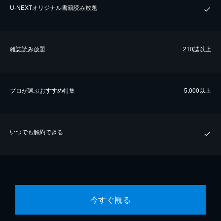
U-NEXTオリジナル書籍読み放題
雑誌読み放題
210誌以上
プロが選ぶおすすめ特集
5,000以上
いつでも解約できる
今すぐ観る