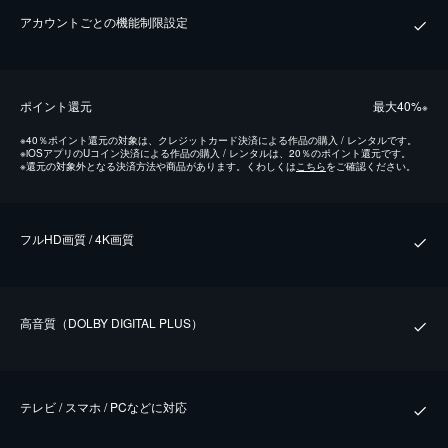
アカウントごとの機能制限設定
ポイント還元
最⼤40%
※
※
40％ポイント還元の対象は、クレジットカード決済による作品の購入 / レンタルです。
※
iOSアプリのUコイン決済による作品の購入 / レンタルは、20％のポイント還元です。
※
還元の対象外となる決済方法や商品があります。くわしくは
こちら
をご確認ください。
フルHD画質 / 4K画質
⾼⾳質（DOLBY DIGITAL PLUS）
テレビ / スマホ / PCなどに対応