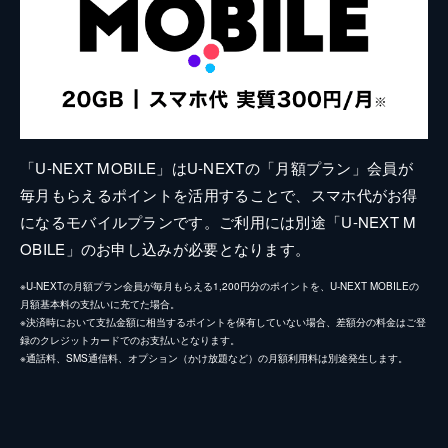
「U-NEXT MOBILE」はU-NEXTの「月額プラン」会員が
毎月もらえるポイントを活用することで、スマホ代がお得
になるモバイルプランです。ご利用には別途「U-NEXT M
OBILE」のお申し込みが必要となります。
※U-NEXTの月額プラン会員が毎月もらえる1,200円分のポイントを、U-NEXT MOBILEの
月額基本料の支払いに充てた場合。
※決済時において支払金額に相当するポイントを保有していない場合、差額分の料金はご登
録のクレジットカードでのお支払いとなります。
※通話料、SMS通信料、オプション（かけ放題など）の月額利用料は別途発生します。