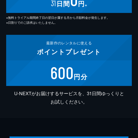
31
日間
円
※
※無料トライアル期間終了日の翌日が属する月から月額料金が発生します。
※日割りでのご請求はいたしません。
最新作の
レンタルに使える
ポイント
プレゼント
600
円分
U-NEXTがお届けするサービスを、31日間ゆっくりと
お試しください。