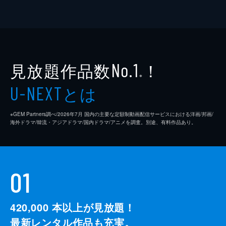
見放題作品数
！
No.1
※
とは
U-NEXT
※GEM Partners調べ/2026年7⽉ 国内の主要な定額制動画配信サービスにおける洋画/邦画/
海外ドラマ/韓流・アジアドラマ/国内ドラマ/アニメを調査。別途、有料作品あり。
01
420,000
本以上が見放題！
最新レンタル作品も充実。