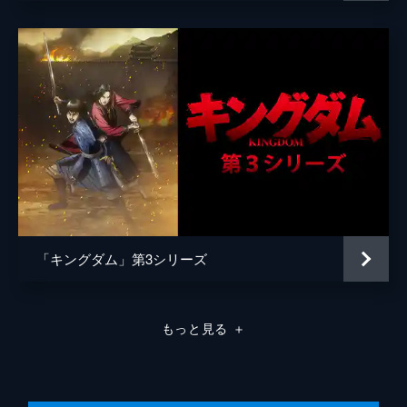
原泰久
原作
原泰久
音楽
やまだ豊
製作
北畠輝幸
今村司
市川南
谷和男
森田圭
「キングダム」第3シリーズ
田中祐介
小泉貴裕
もっと見る
＋
弓矢政法
林誠