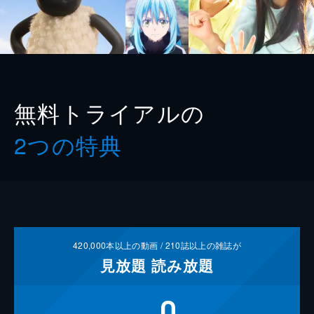
無料トライアルの
2つの特典
420,000
本以上の動画 /
210
誌以上の雑誌が
見放題
読み放題
0