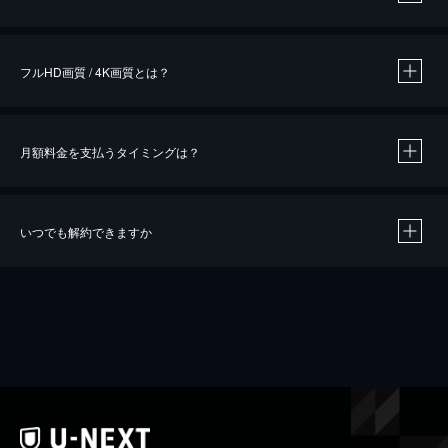
※
作品によって必要なポイントが異なります。
フルHD画質 / 4K画質とは？
月額料金を支払うタイミングは？
※
40％ポイント還元の対象は、クレジットカード決済による作品の購入 / レンタルです。
※
iOSアプリのUコイン決済による作品の購入 / レンタルは、20％のポイント還元です。
※
還元の対象外となる決済方法や商品があります。くわしくは
こちら
をご確認ください。
いつでも解約できますか
こちら