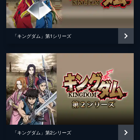
黒長老
マメ山田
白長老
ＴＥＲＵ
昌文君
高嶋政宏
「キングダム」第1シリーズ
騰
要潤
ムタ
橋本じゅん
左慈
坂口拓
魏興
宇梶剛士
肆氏
加藤雅也
竭氏
石橋蓮司
監督
佐藤信介
脚本
黒岩勉
「キングダム」第2シリーズ
佐藤信介