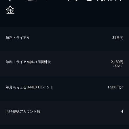
金
無料トライアル
31日間
無料トライアル後の⽉額料金
2,189円
（税込）
毎⽉もらえるU-NEXTポイント
1,200円分
同時視聴アカウント数
4