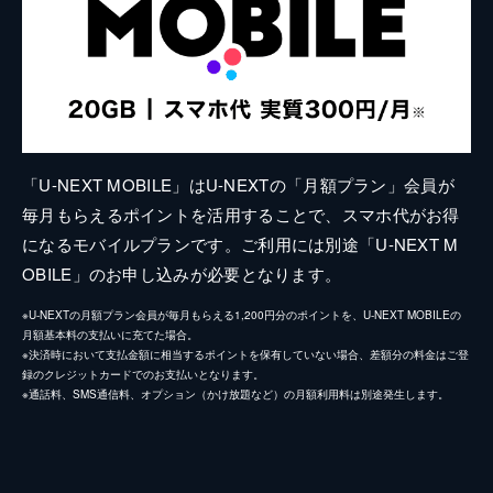
「U-NEXT MOBILE」はU-NEXTの「月額プラン」会員が
毎月もらえるポイントを活用することで、スマホ代がお得
になるモバイルプランです。ご利用には別途「U-NEXT M
OBILE」のお申し込みが必要となります。
※U-NEXTの月額プラン会員が毎月もらえる1,200円分のポイントを、U-NEXT MOBILEの
月額基本料の支払いに充てた場合。
※決済時において支払金額に相当するポイントを保有していない場合、差額分の料金はご登
録のクレジットカードでのお支払いとなります。
※通話料、SMS通信料、オプション（かけ放題など）の月額利用料は別途発生します。