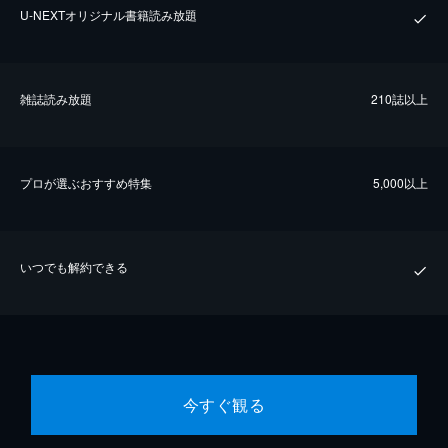
U-NEXTオリジナル書籍読み放題
雑誌読み放題
210誌以上
プロが選ぶおすすめ特集
5,000以上
いつでも解約できる
今すぐ観る