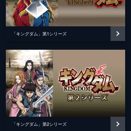
黒長老
マメ山田
白長老
ＴＥＲＵ
昌文君
高嶋政宏
「キングダム」第1シリーズ
騰
要潤
ムタ
橋本じゅん
左慈
坂口拓
魏興
宇梶剛士
肆氏
加藤雅也
竭氏
石橋蓮司
監督
佐藤信介
脚本
黒岩勉
「キングダム」第2シリーズ
佐藤信介