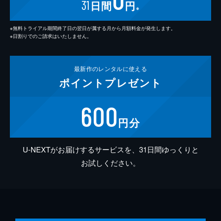
31
日間
円
※
※無料トライアル期間終了日の翌日が属する月から月額料金が発生します。
※日割りでのご請求はいたしません。
最新作の
レンタルに使える
ポイント
プレゼント
600
円分
U-NEXTがお届けするサービスを、31日間ゆっくりと
お試しください。