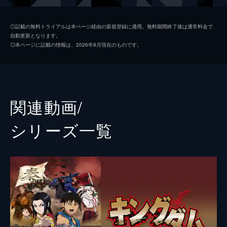
楊端和
長澤まさみ
◎記載の無料トライアルは本ページ経由の新規登録に適用。無料期間終了後は通常料金で
自動更新となります。
河了貂
橋本環奈
◎本ページに記載の情報は、2026年8月現在のものです。
成キョウ
本郷奏多
壁
満島真之介
王騎
大沢たかお
関連動画/
バジオウ
阿部進之介
シリーズ⼀覧
朱凶
深水元基
里典
六平直政
タジフ
一ノ瀬ワタル
ランカイ
阿見201
敦
大内田悠平