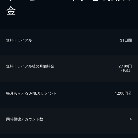
金
無料トライアル
31日間
無料トライアル後の⽉額料金
2,189円
（税込）
毎⽉もらえるU-NEXTポイント
1,200円分
同時視聴アカウント数
4