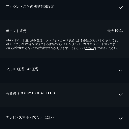
アカウントごとの機能制限設定
ポイント還元
最⼤40%
※
※
40％ポイント還元の対象は、クレジットカード決済による作品の購入 / レンタルです。
※
iOSアプリのUコイン決済による作品の購入 / レンタルは、20％のポイント還元です。
※
還元の対象外となる決済方法や商品があります。くわしくは
こちら
をご確認ください。
フルHD画質 / 4K画質
⾼⾳質（DOLBY DIGITAL PLUS）
テレビ / スマホ / PCなどに対応