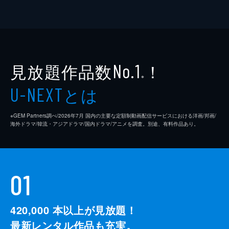
見放題作品数
！
No.1
※
とは
U-NEXT
※GEM Partners調べ/2026年7⽉ 国内の主要な定額制動画配信サービスにおける洋画/邦画/
海外ドラマ/韓流・アジアドラマ/国内ドラマ/アニメを調査。別途、有料作品あり。
01
420,000
本以上が見放題！
最新レンタル作品も充実。