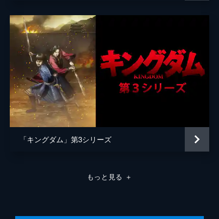
原泰久
原作
原泰久
音楽
やまだ豊
製作
北畠輝幸
今村司
市川南
谷和男
森田圭
「キングダム」第3シリーズ
田中祐介
小泉貴裕
もっと見る
＋
弓矢政法
林誠