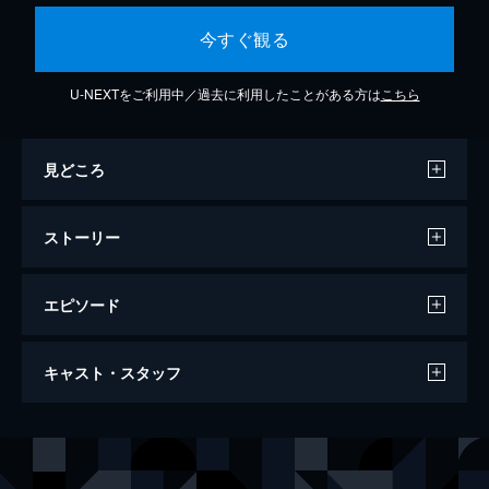
今すぐ観る
U-NEXTをご利用中／過去に利用したことがある方は
こちら
見どころ
ストーリー
エピソード
キングダム
キャスト・スタッフ
134分
出演
信
山﨑賢人
エイ政／漂
吉沢亮