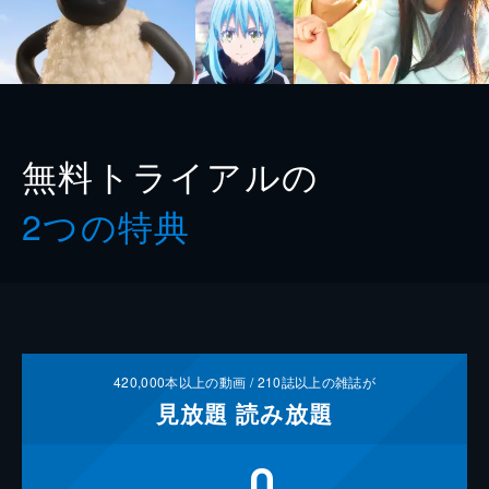
無料トライアルの
2つの特典
420,000
本以上の動画 /
210
誌以上の雑誌が
見放題
読み放題
0