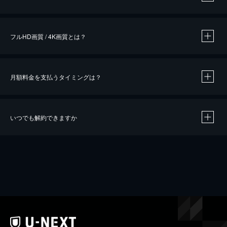
※
作品によって必要なポイントが異なります。
フルHD画質 / 4K画質とは？
月額料金を支払うタイミングは？
※
40％ポイント還元の対象は、クレジットカード決済による作品の購入 / レンタルです。
※
iOSアプリのUコイン決済による作品の購入 / レンタルは、20％のポイント還元です。
※
還元の対象外となる決済方法や商品があります。くわしくは
こちら
をご確認ください。
いつでも解約できますか
こちら