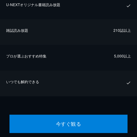
U-NEXTオリジナル書籍読み放題
雑誌読み放題
210誌以上
プロが選ぶおすすめ特集
5,000以上
いつでも解約できる
今すぐ観る