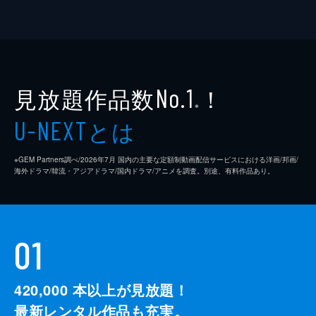
見放題作品数
！
No.1
※
とは
U-NEXT
※GEM Partners調べ/2026年7⽉ 国内の主要な定額制動画配信サービスにおける洋画/邦画/
海外ドラマ/韓流・アジアドラマ/国内ドラマ/アニメを調査。別途、有料作品あり。
01
420,000
本以上が見放題！
最新レンタル作品も充実。