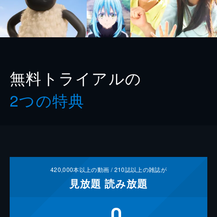
無料トライアルの
2つの特典
420,000
本以上の動画 /
210
誌以上の雑誌が
見放題
読み放題
0