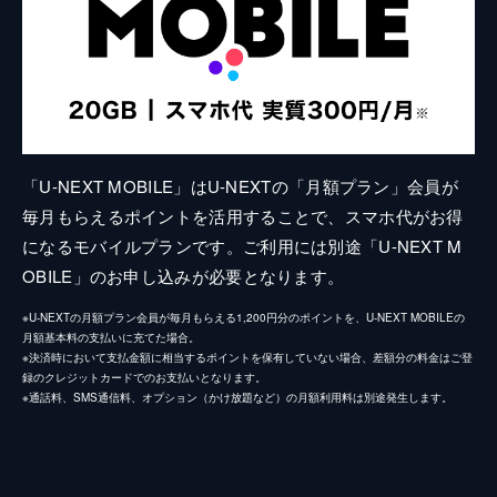
「U-NEXT MOBILE」はU-NEXTの「月額プラン」会員が
毎月もらえるポイントを活用することで、スマホ代がお得
になるモバイルプランです。ご利用には別途「U-NEXT M
OBILE」のお申し込みが必要となります。
※U-NEXTの月額プラン会員が毎月もらえる1,200円分のポイントを、U-NEXT MOBILEの
月額基本料の支払いに充てた場合。
※決済時において支払金額に相当するポイントを保有していない場合、差額分の料金はご登
録のクレジットカードでのお支払いとなります。
※通話料、SMS通信料、オプション（かけ放題など）の月額利用料は別途発生します。