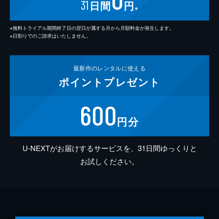
31
日間
円
※
※無料トライアル期間終了日の翌日が属する月から月額料金が発生します。
※日割りでのご請求はいたしません。
最新作の
レンタルに使える
ポイント
プレゼント
600
円分
U-NEXTがお届けするサービスを、31日間ゆっくりと
お試しください。