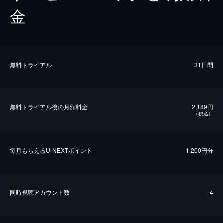
金
無料トライアル
31日間
無料トライアル後の⽉額料金
2,189円
（税込）
毎⽉もらえるU-NEXTポイント
1,200円分
同時視聴アカウント数
4