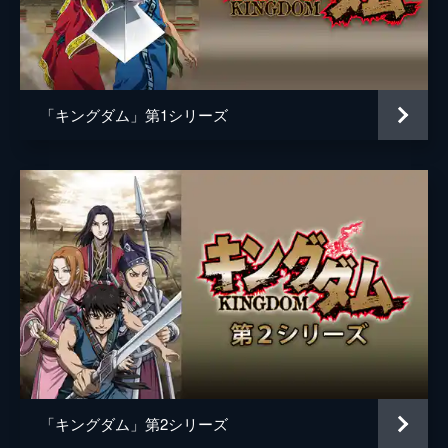
黒長老
マメ山田
白長老
ＴＥＲＵ
昌文君
高嶋政宏
「キングダム」第1シリーズ
騰
要潤
ムタ
橋本じゅん
左慈
坂口拓
魏興
宇梶剛士
肆氏
加藤雅也
竭氏
石橋蓮司
監督
佐藤信介
脚本
黒岩勉
「キングダム」第2シリーズ
佐藤信介