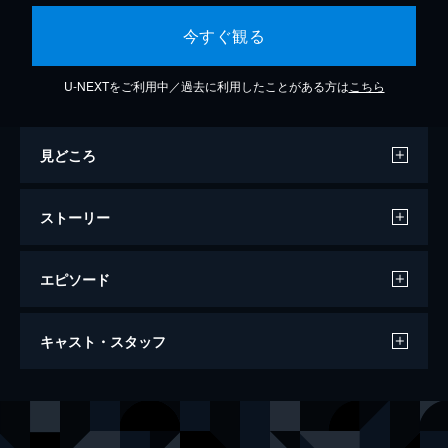
今すぐ観る
U-NEXTをご利用中／過去に利用したことがある方は
こちら
見どころ
ストーリー
エピソード
キングダム
キャスト・スタッフ
134分
出演
信
山﨑賢人
エイ政／漂
吉沢亮