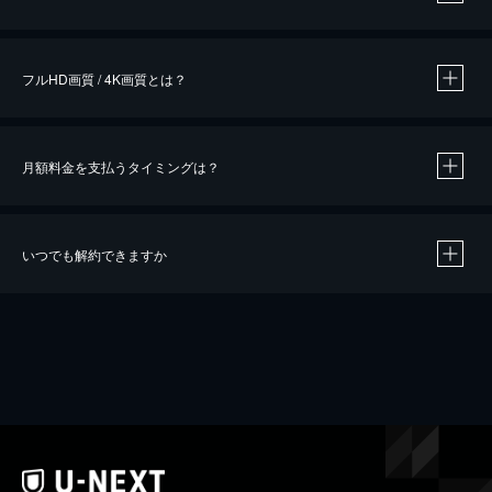
※
作品によって必要なポイントが異なります。
フルHD画質 / 4K画質とは？
月額料金を支払うタイミングは？
※
40％ポイント還元の対象は、クレジットカード決済による作品の購入 / レンタルです。
※
iOSアプリのUコイン決済による作品の購入 / レンタルは、20％のポイント還元です。
※
還元の対象外となる決済方法や商品があります。くわしくは
こちら
をご確認ください。
いつでも解約できますか
こちら