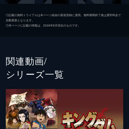
楊端和
長澤まさみ
◎記載の無料トライアルは本ページ経由の新規登録に適用。無料期間終了後は通常料金で
自動更新となります。
河了貂
橋本環奈
◎本ページに記載の情報は、2026年8月現在のものです。
成キョウ
本郷奏多
壁
満島真之介
王騎
大沢たかお
関連動画/
バジオウ
阿部進之介
シリーズ⼀覧
朱凶
深水元基
里典
六平直政
タジフ
一ノ瀬ワタル
ランカイ
阿見201
敦
大内田悠平