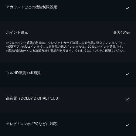
アカウントごとの機能制限設定
ポイント還元
最⼤40%
※
※
40％ポイント還元の対象は、クレジットカード決済による作品の購入 / レンタルです。
※
iOSアプリのUコイン決済による作品の購入 / レンタルは、20％のポイント還元です。
※
還元の対象外となる決済方法や商品があります。くわしくは
こちら
をご確認ください。
フルHD画質 / 4K画質
⾼⾳質（DOLBY DIGITAL PLUS）
テレビ / スマホ / PCなどに対応