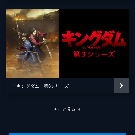
原泰久
原作
原泰久
音楽
やまだ豊
製作
北畠輝幸
今村司
市川南
谷和男
森田圭
「キングダム」第3シリーズ
田中祐介
小泉貴裕
もっと見る
＋
弓矢政法
林誠