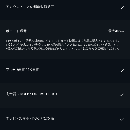
アカウントごとの機能制限設定
ポイント還元
最⼤40%
※
※
40％ポイント還元の対象は、クレジットカード決済による作品の購入 / レンタルです。
※
iOSアプリのUコイン決済による作品の購入 / レンタルは、20％のポイント還元です。
※
還元の対象外となる決済方法や商品があります。くわしくは
こちら
をご確認ください。
フルHD画質 / 4K画質
⾼⾳質（DOLBY DIGITAL PLUS）
テレビ / スマホ / PCなどに対応