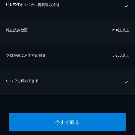
U-NEXTオリジナル書籍読み放題
雑誌読み放題
210誌以上
プロが選ぶおすすめ特集
5,000以上
いつでも解約できる
今すぐ観る