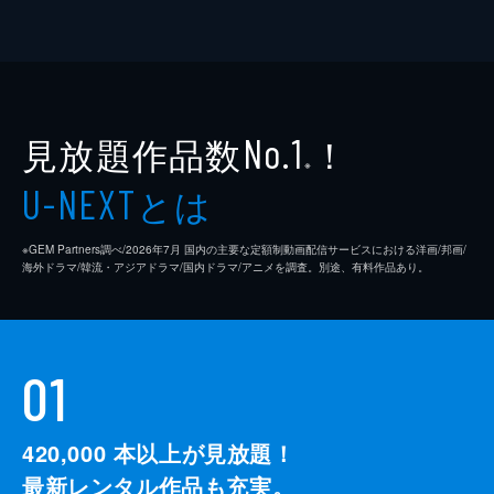
見放題作品数
！
No.1
※
とは
U-NEXT
※GEM Partners調べ/2026年7⽉ 国内の主要な定額制動画配信サービスにおける洋画/邦画/
海外ドラマ/韓流・アジアドラマ/国内ドラマ/アニメを調査。別途、有料作品あり。
01
420,000
本以上が見放題！
最新レンタル作品も充実。