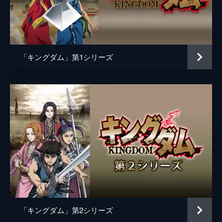
黒長老
マメ山田
白長老
ＴＥＲＵ
昌文君
高嶋政宏
「キングダム」第1シリーズ
騰
要潤
ムタ
橋本じゅん
左慈
坂口拓
魏興
宇梶剛士
肆氏
加藤雅也
竭氏
石橋蓮司
監督
佐藤信介
脚本
黒岩勉
「キングダム」第2シリーズ
佐藤信介