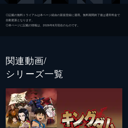
楊端和
長澤まさみ
◎記載の無料トライアルは本ページ経由の新規登録に適用。無料期間終了後は通常料金で
自動更新となります。
河了貂
橋本環奈
◎本ページに記載の情報は、2026年8月現在のものです。
成キョウ
本郷奏多
壁
満島真之介
王騎
大沢たかお
関連動画/
バジオウ
阿部進之介
シリーズ⼀覧
朱凶
深水元基
里典
六平直政
タジフ
一ノ瀬ワタル
ランカイ
阿見201
敦
大内田悠平