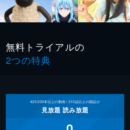
無料トライアルの
2つの特典
420,000
本以上の動画 /
210
誌以上の雑誌が
見放題
読み放題
0