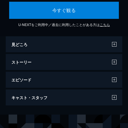
今すぐ観る
U-NEXTをご利用中／過去に利用したことがある方は
こちら
見どころ
ストーリー
エピソード
キングダム
キャスト・スタッフ
134分
出演
信
山﨑賢人
エイ政／漂
吉沢亮