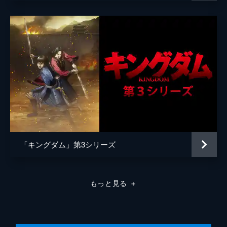
原泰久
原作
原泰久
音楽
やまだ豊
製作
北畠輝幸
今村司
市川南
谷和男
森田圭
「キングダム」第3シリーズ
田中祐介
小泉貴裕
もっと見る
＋
弓矢政法
林誠