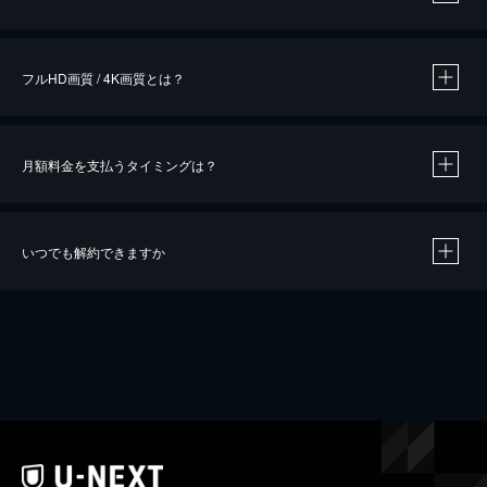
※
作品によって必要なポイントが異なります。
フルHD画質 / 4K画質とは？
月額料金を支払うタイミングは？
※
40％ポイント還元の対象は、クレジットカード決済による作品の購入 / レンタルです。
※
iOSアプリのUコイン決済による作品の購入 / レンタルは、20％のポイント還元です。
※
還元の対象外となる決済方法や商品があります。くわしくは
こちら
をご確認ください。
いつでも解約できますか
こちら