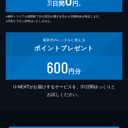
31
日間
円
※
※無料トライアル期間終了日の翌日が属する月から月額料金が発生します。
※日割りでのご請求はいたしません。
最新作の
レンタルに使える
ポイント
プレゼント
600
円分
U-NEXTがお届けするサービスを、31日間ゆっくりと
お試しください。