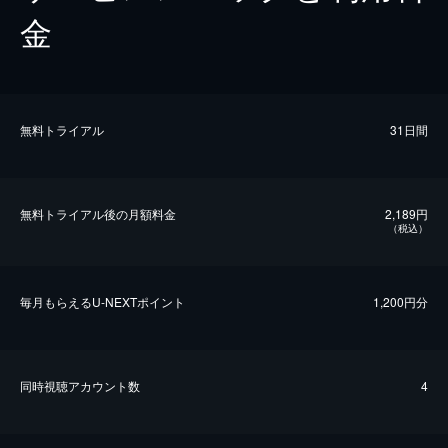
金
無料トライアル
31日間
無料トライアル後の⽉額料金
2,189円
（税込）
毎⽉もらえるU-NEXTポイント
1,200円分
同時視聴アカウント数
4