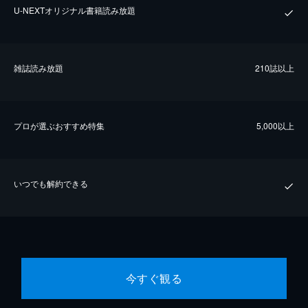
U-NEXTオリジナル書籍読み放題
雑誌読み放題
210誌以上
プロが選ぶおすすめ特集
5,000以上
いつでも解約できる
今すぐ観る