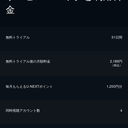
金
無料トライアル
31日間
無料トライアル後の⽉額料金
2,189円
（税込）
毎⽉もらえるU-NEXTポイント
1,200円分
同時視聴アカウント数
4