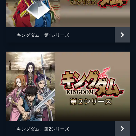
黒長老
マメ山田
白長老
ＴＥＲＵ
昌文君
高嶋政宏
「キングダム」第1シリーズ
騰
要潤
ムタ
橋本じゅん
左慈
坂口拓
魏興
宇梶剛士
肆氏
加藤雅也
竭氏
石橋蓮司
監督
佐藤信介
脚本
黒岩勉
「キングダム」第2シリーズ
佐藤信介