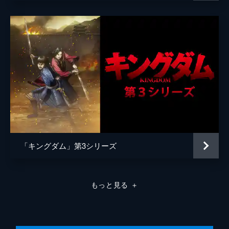
原泰久
原作
原泰久
音楽
やまだ豊
製作
北畠輝幸
今村司
市川南
谷和男
森田圭
「キングダム」第3シリーズ
田中祐介
小泉貴裕
もっと見る
＋
弓矢政法
林誠