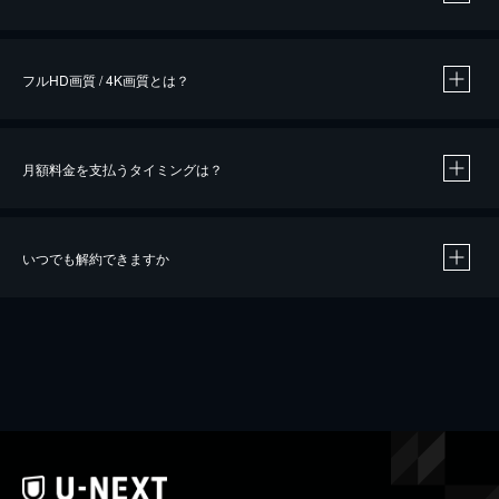
※
作品によって必要なポイントが異なります。
フルHD画質 / 4K画質とは？
月額料金を支払うタイミングは？
※
40％ポイント還元の対象は、クレジットカード決済による作品の購入 / レンタルです。
※
iOSアプリのUコイン決済による作品の購入 / レンタルは、20％のポイント還元です。
※
還元の対象外となる決済方法や商品があります。くわしくは
こちら
をご確認ください。
いつでも解約できますか
こちら