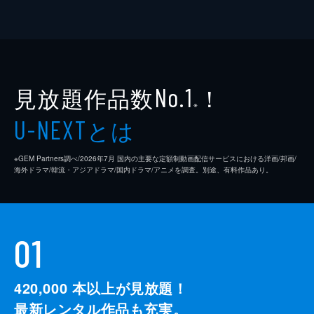
見放題作品数
！
No.1
※
とは
U-NEXT
※GEM Partners調べ/2026年7⽉ 国内の主要な定額制動画配信サービスにおける洋画/邦画/
海外ドラマ/韓流・アジアドラマ/国内ドラマ/アニメを調査。別途、有料作品あり。
01
420,000
本以上が見放題！
最新レンタル作品も充実。