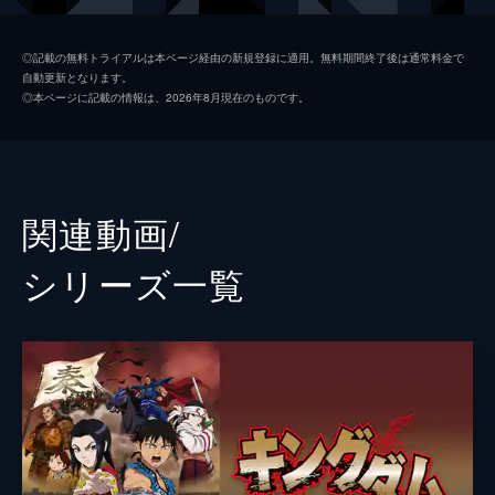
楊端和
長澤まさみ
◎記載の無料トライアルは本ページ経由の新規登録に適用。無料期間終了後は通常料金で
自動更新となります。
河了貂
橋本環奈
◎本ページに記載の情報は、2026年8月現在のものです。
成キョウ
本郷奏多
壁
満島真之介
王騎
大沢たかお
関連動画/
バジオウ
阿部進之介
シリーズ⼀覧
朱凶
深水元基
里典
六平直政
タジフ
一ノ瀬ワタル
ランカイ
阿見201
敦
大内田悠平