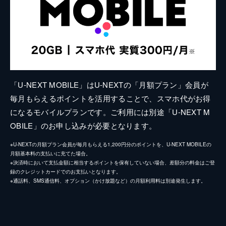
「U-NEXT MOBILE」はU-NEXTの「月額プラン」会員が
毎月もらえるポイントを活用することで、スマホ代がお得
になるモバイルプランです。ご利用には別途「U-NEXT M
OBILE」のお申し込みが必要となります。
※U-NEXTの月額プラン会員が毎月もらえる1,200円分のポイントを、U-NEXT MOBILEの
月額基本料の支払いに充てた場合。
※決済時において支払金額に相当するポイントを保有していない場合、差額分の料金はご登
録のクレジットカードでのお支払いとなります。
※通話料、SMS通信料、オプション（かけ放題など）の月額利用料は別途発生します。