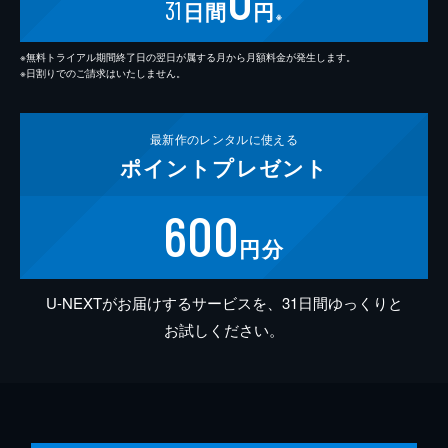
31
日間
円
※
※無料トライアル期間終了日の翌日が属する月から月額料金が発生します。
※日割りでのご請求はいたしません。
最新作の
レンタルに使える
ポイント
プレゼント
600
円分
U-NEXTがお届けするサービスを、31日間ゆっくりと
お試しください。