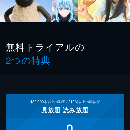
無料トライアルの
2つの特典
420,000
本以上の動画 /
210
誌以上の雑誌が
見放題
読み放題
0