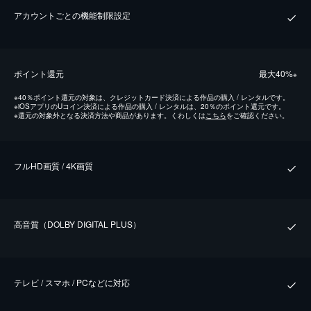
アカウントごとの機能制限設定
ポイント還元
最⼤40%
※
※
40％ポイント還元の対象は、クレジットカード決済による作品の購入 / レンタルです。
※
iOSアプリのUコイン決済による作品の購入 / レンタルは、20％のポイント還元です。
※
還元の対象外となる決済方法や商品があります。くわしくは
こちら
をご確認ください。
フルHD画質 / 4K画質
⾼⾳質（DOLBY DIGITAL PLUS）
テレビ / スマホ / PCなどに対応