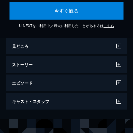
今すぐ観る
U-NEXTをご利用中／過去に利用したことがある方は
こちら
見どころ
ストーリー
エピソード
キングダム
キャスト・スタッフ
134分
出演
信
山﨑賢人
エイ政／漂
吉沢亮