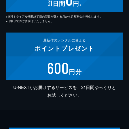
31
日間
円
※
※無料トライアル期間終了日の翌日が属する月から月額料金が発生します。
※日割りでのご請求はいたしません。
最新作の
レンタルに使える
ポイント
プレゼント
600
円分
U-NEXTがお届けするサービスを、31日間ゆっくりと
お試しください。