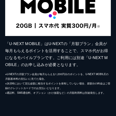
「U-NEXT MOBILE」はU-NEXTの「月額プラン」会員が
毎月もらえるポイントを活用することで、スマホ代がお得
になるモバイルプランです。ご利用には別途「U-NEXT M
OBILE」のお申し込みが必要となります。
※U-NEXTの月額プラン会員が毎月もらえる1,200円分のポイントを、U-NEXT MOBILEの
月額基本料の支払いに充てた場合。
※決済時において支払金額に相当するポイントを保有していない場合、差額分の料金はご登
録のクレジットカードでのお支払いとなります。
※通話料、SMS通信料、オプション（かけ放題など）の月額利用料は別途発生します。