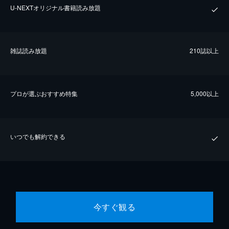
U-NEXTオリジナル書籍読み放題
雑誌読み放題
210誌以上
プロが選ぶおすすめ特集
5,000以上
いつでも解約できる
今すぐ観る