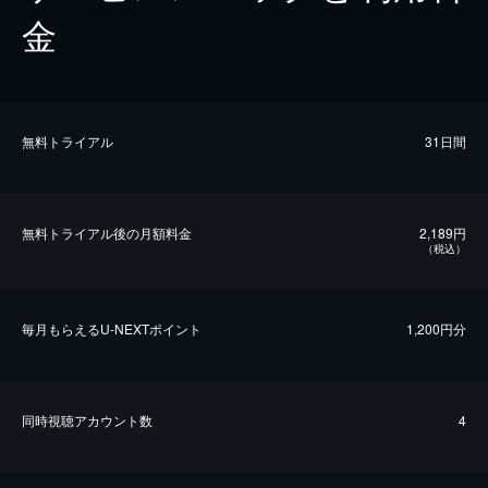
金
無料トライアル
31日間
無料トライアル後の⽉額料金
2,189円
（税込）
毎⽉もらえるU-NEXTポイント
1,200円分
同時視聴アカウント数
4