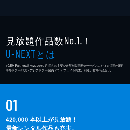
見放題作品数
！
No.1
※
とは
U-NEXT
※GEM Partners調べ/2026年7⽉ 国内の主要な定額制動画配信サービスにおける洋画/邦画/
海外ドラマ/韓流・アジアドラマ/国内ドラマ/アニメを調査。別途、有料作品あり。
01
420,000
本以上が見放題！
最新レンタル作品も充実。