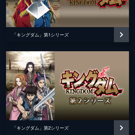
黒長老
マメ山田
白長老
ＴＥＲＵ
昌文君
高嶋政宏
「キングダム」第1シリーズ
騰
要潤
ムタ
橋本じゅん
左慈
坂口拓
魏興
宇梶剛士
肆氏
加藤雅也
竭氏
石橋蓮司
監督
佐藤信介
脚本
黒岩勉
「キングダム」第2シリーズ
佐藤信介