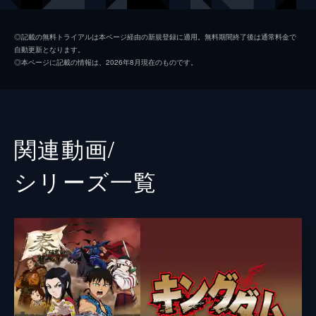
楊端和
長澤まさみ
◎記載の無料トライアルは本ページ経由の新規登録に適用。無料期間終了後は通常料金で
自動更新となります。
河了貂
橋本環奈
◎本ページに記載の情報は、2026年8月現在のものです。
成キョウ
本郷奏多
壁
満島真之介
王騎
大沢たかお
関連動画/
バジオウ
阿部進之介
シリーズ⼀覧
朱凶
深水元基
里典
六平直政
タジフ
一ノ瀬ワタル
ランカイ
阿見201
敦
大内田悠平