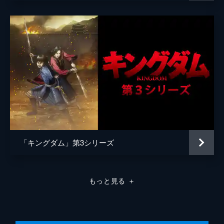
原泰久
原作
原泰久
音楽
やまだ豊
製作
北畠輝幸
今村司
市川南
谷和男
森田圭
「キングダム」第3シリーズ
田中祐介
小泉貴裕
もっと見る
＋
弓矢政法
林誠