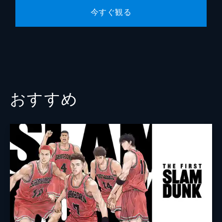
今すぐ観る
山本浩
本間道幸
おすすめ