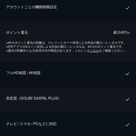
アカウントごとの機能制限設定
ポイント還元
最⼤40%
※
※
40％ポイント還元の対象は、クレジットカード決済による作品の購入 / レンタルです。
※
iOSアプリのUコイン決済による作品の購入 / レンタルは、20％のポイント還元です。
※
還元の対象外となる決済方法や商品があります。くわしくは
こちら
をご確認ください。
フルHD画質 / 4K画質
⾼⾳質（DOLBY DIGITAL PLUS）
テレビ / スマホ / PCなどに対応