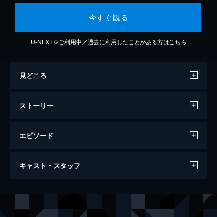
今すぐ観る
U-NEXTをご利用中／過去に利用したことがある方は
こちら
見どころ
ストーリー
エピソード
キングダム
キャスト・スタッフ
134分
出演
信
山﨑賢人
エイ政／漂
吉沢亮