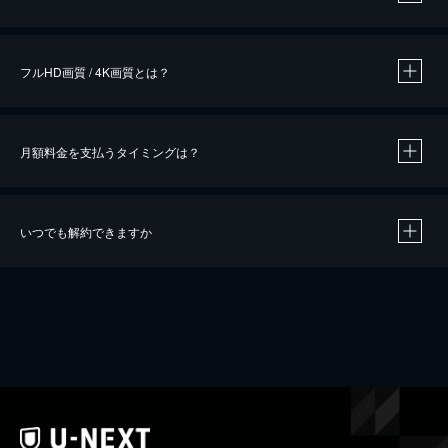
※
作品によって必要なポイントが異なります。
フルHD画質 / 4K画質とは？
月額料金を支払うタイミングは？
※
40％ポイント還元の対象は、クレジットカード決済による作品の購入 / レンタルです。
※
iOSアプリのUコイン決済による作品の購入 / レンタルは、20％のポイント還元です。
※
還元の対象外となる決済方法や商品があります。くわしくは
こちら
をご確認ください。
いつでも解約できますか
こちら