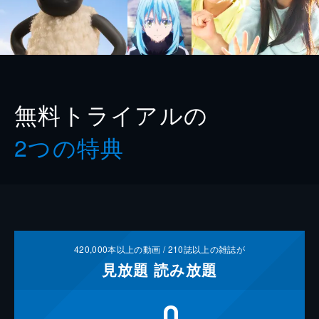
無料トライアルの
2つの特典
420,000
本以上の動画 /
210
誌以上の雑誌が
見放題
読み放題
0