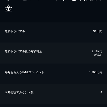
金
無料トライアル
31日間
無料トライアル後の⽉額料金
2,189円
（税込）
毎⽉もらえるU-NEXTポイント
1,200円分
同時視聴アカウント数
4