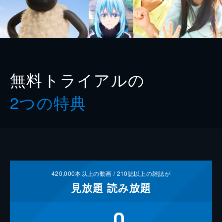
無料トライアルの
2つの特典
420,000
本以上の動画 /
210
誌以上の雑誌が
見放題
読み放題
0