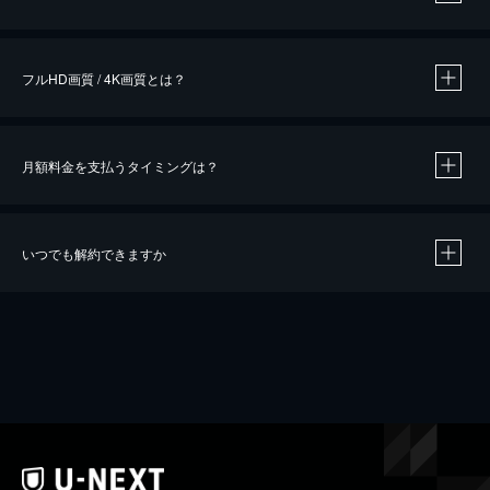
※
作品によって必要なポイントが異なります。
フルHD画質 / 4K画質とは？
月額料金を支払うタイミングは？
※
40％ポイント還元の対象は、クレジットカード決済による作品の購入 / レンタルです。
※
iOSアプリのUコイン決済による作品の購入 / レンタルは、20％のポイント還元です。
※
還元の対象外となる決済方法や商品があります。くわしくは
こちら
をご確認ください。
いつでも解約できますか
こちら