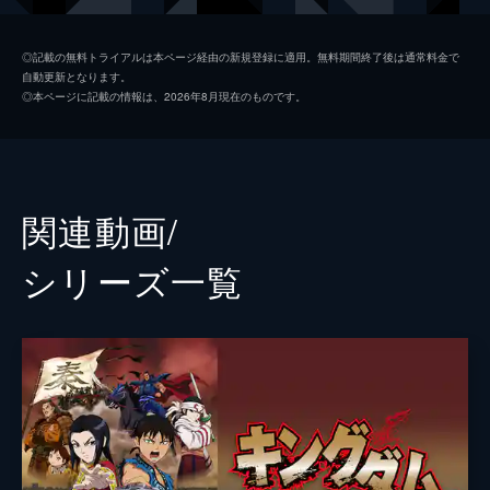
楊端和
長澤まさみ
◎記載の無料トライアルは本ページ経由の新規登録に適用。無料期間終了後は通常料金で
自動更新となります。
河了貂
橋本環奈
◎本ページに記載の情報は、2026年8月現在のものです。
成キョウ
本郷奏多
壁
満島真之介
王騎
大沢たかお
関連動画/
バジオウ
阿部進之介
シリーズ⼀覧
朱凶
深水元基
里典
六平直政
タジフ
一ノ瀬ワタル
ランカイ
阿見201
敦
大内田悠平