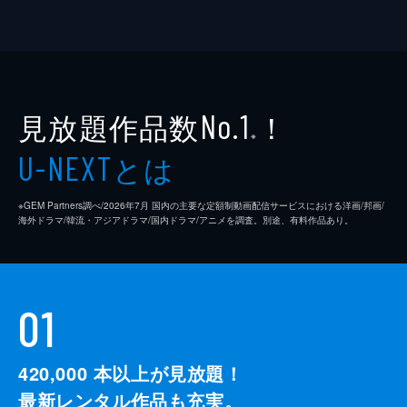
見放題作品数
！
No.1
※
とは
U-NEXT
※GEM Partners調べ/2026年7⽉ 国内の主要な定額制動画配信サービスにおける洋画/邦画/
海外ドラマ/韓流・アジアドラマ/国内ドラマ/アニメを調査。別途、有料作品あり。
01
420,000
本以上が見放題！
最新レンタル作品も充実。