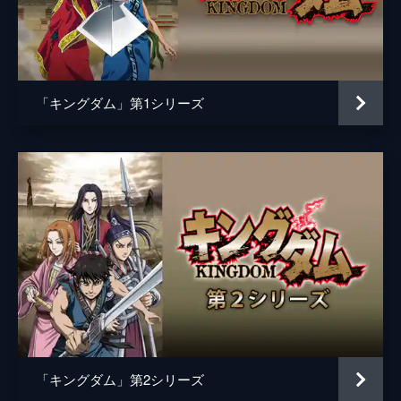
黒長老
マメ山田
白長老
ＴＥＲＵ
昌文君
高嶋政宏
「キングダム」第1シリーズ
騰
要潤
ムタ
橋本じゅん
左慈
坂口拓
魏興
宇梶剛士
肆氏
加藤雅也
竭氏
石橋蓮司
監督
佐藤信介
脚本
黒岩勉
「キングダム」第2シリーズ
佐藤信介