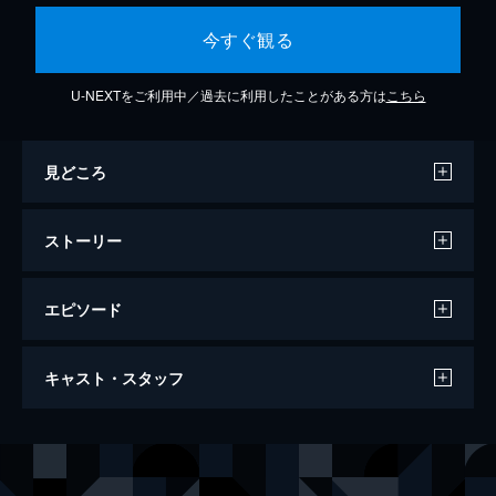
今すぐ観る
U-NEXTをご利用中／過去に利用したことがある方は
こちら
見どころ
ストーリー
エピソード
キングダム
キャスト・スタッフ
134分
出演
信
山﨑賢人
エイ政／漂
吉沢亮