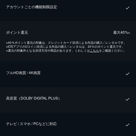
アカウントごとの機能制限設定
ポイント還元
最⼤40%
※
※
40％ポイント還元の対象は、クレジットカード決済による作品の購入 / レンタルです。
※
iOSアプリのUコイン決済による作品の購入 / レンタルは、20％のポイント還元です。
※
還元の対象外となる決済方法や商品があります。くわしくは
こちら
をご確認ください。
フルHD画質 / 4K画質
⾼⾳質（DOLBY DIGITAL PLUS）
テレビ / スマホ / PCなどに対応