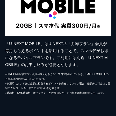
「U-NEXT MOBILE」はU-NEXTの「月額プラン」会員が
毎月もらえるポイントを活用することで、スマホ代がお得
になるモバイルプランです。ご利用には別途「U-NEXT M
OBILE」のお申し込みが必要となります。
※U-NEXTの月額プラン会員が毎月もらえる1,200円分のポイントを、U-NEXT MOBILEの
月額基本料の支払いに充てた場合。
※決済時において支払金額に相当するポイントを保有していない場合、差額分の料金はご登
録のクレジットカードでのお支払いとなります。
※通話料、SMS通信料、オプション（かけ放題など）の月額利用料は別途発生します。