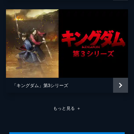
原泰久
原作
原泰久
音楽
やまだ豊
製作
北畠輝幸
今村司
市川南
谷和男
森田圭
「キングダム」第3シリーズ
田中祐介
小泉貴裕
もっと見る
＋
弓矢政法
林誠