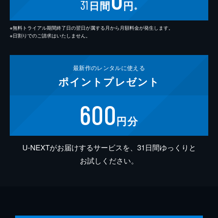
31
日間
円
※
※無料トライアル期間終了日の翌日が属する月から月額料金が発生します。
※日割りでのご請求はいたしません。
最新作の
レンタルに使える
ポイント
プレゼント
600
円分
U-NEXTがお届けするサービスを、31日間ゆっくりと
お試しください。