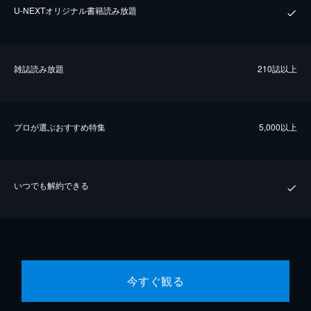
U-NEXTオリジナル書籍読み放題
雑誌読み放題
210誌以上
プロが選ぶおすすめ特集
5,000以上
いつでも解約できる
今すぐ観る