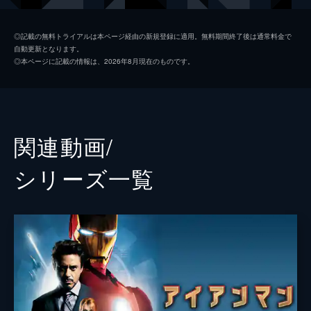
ミシェル・“ＭＪ”・ジョーンズ
ゼンデイヤ
◎記載の無料トライアルは本ページ経由の新規登録に適用。無料期間終了後は通常料金で
自動更新となります。
マリア・ヒル
コビー・スマルダーズ
◎本ページに記載の情報は、2026年8月現在のものです。
ハッピー・ホーガン
ジョン・ファヴロー
デル
Ｊ・Ｂ・スムーヴ
ネッド
ジェイコブ・バタロン
関連動画/
ハリントン
マーティン・スター
シリーズ⼀覧
メイおばさん
マリサ・トメイ
クエンティン・ベック／ミステリオ
ジェイク・ギレンホール
ベティ・ブラント
アンガーリー・ライス
フラッシュ
トニー・レヴォロリ
ブラッド
レミー・ハイ