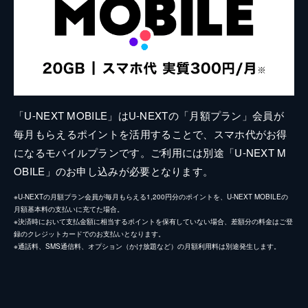
「U-NEXT MOBILE」はU-NEXTの「月額プラン」会員が
毎月もらえるポイントを活用することで、スマホ代がお得
になるモバイルプランです。ご利用には別途「U-NEXT M
OBILE」のお申し込みが必要となります。
※U-NEXTの月額プラン会員が毎月もらえる1,200円分のポイントを、U-NEXT MOBILEの
月額基本料の支払いに充てた場合。
※決済時において支払金額に相当するポイントを保有していない場合、差額分の料金はご登
録のクレジットカードでのお支払いとなります。
※通話料、SMS通信料、オプション（かけ放題など）の月額利用料は別途発生します。