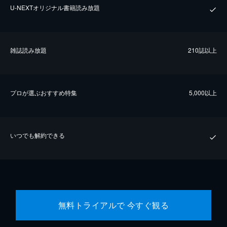
U-NEXTオリジナル書籍読み放題
雑誌読み放題
210誌以上
プロが選ぶおすすめ特集
5,000以上
いつでも解約できる
無料トライアルで 今すぐ観る