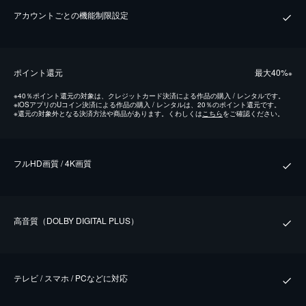
アカウントごとの機能制限設定
ポイント還元
最⼤40%
※
※
40％ポイント還元の対象は、クレジットカード決済による作品の購入 / レンタルです。
※
iOSアプリのUコイン決済による作品の購入 / レンタルは、20％のポイント還元です。
※
還元の対象外となる決済方法や商品があります。くわしくは
こちら
をご確認ください。
フルHD画質 / 4K画質
⾼⾳質（DOLBY DIGITAL PLUS）
テレビ / スマホ / PCなどに対応