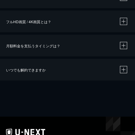
※
作品によって必要なポイントが異なります。
フルHD画質 / 4K画質とは？
月額料金を支払うタイミングは？
※
40％ポイント還元の対象は、クレジットカード決済による作品の購入 / レンタルです。
※
iOSアプリのUコイン決済による作品の購入 / レンタルは、20％のポイント還元です。
※
還元の対象外となる決済方法や商品があります。くわしくは
こちら
をご確認ください。
いつでも解約できますか
こちら