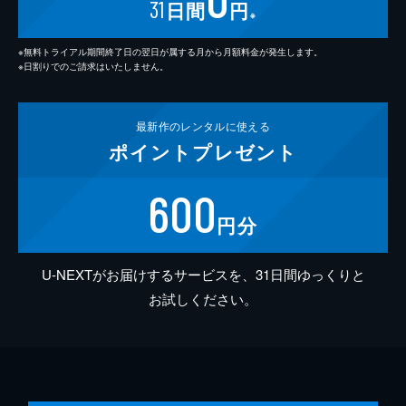
31
日間
円
※
※無料トライアル期間終了日の翌日が属する月から月額料金が発生します。
※日割りでのご請求はいたしません。
最新作の
レンタルに使える
ポイント
プレゼント
600
円分
U-NEXTがお届けするサービスを、31日間ゆっくりと
お試しください。