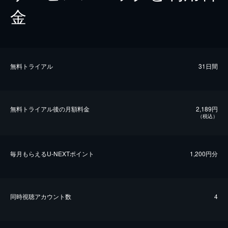
金
無料トライアル
31日間
無料トライアル後の⽉額料金
2,189円
（税込）
毎⽉もらえるU-NEXTポイント
1,200円分
同時視聴アカウント数
4