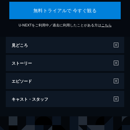
無料トライアルで 今すぐ観る
U-NEXTをご利用中／過去に利用したことがある方は
こちら
見どころ
ストーリー
エピソード
スパイダーマン：ファー・フロム・ホーム
キャスト・スタッフ
130分
出演
ピーター・パーカー／スパイダーマン
トム・ホランド
ニック・フューリー
サミュエル・Ｌ・ジャクソン