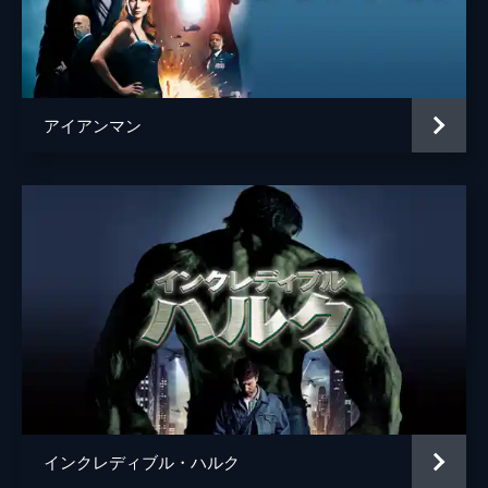
ヘムキー・マデーラ
ディミトリ
ヌーマン・アチャル
マイケル・マンド
アイアンマン
Ｊ・ジョナ・ジェイムソン
Ｊ・Ｋ・シモンズ
監督
ジョン・ワッツ
脚本
クリス・マッケナ
エリック・ソマーズ
原作
スタン・リー
スティーヴ・ディッコ
音楽
マイケル・ジアッキノ
製作
ケヴィン・ファイギ
インクレディブル・ハルク
エイミー・パスカル