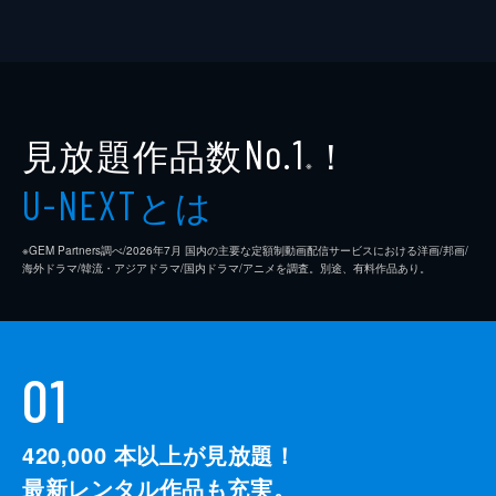
見放題作品数
！
No.1
※
とは
U-NEXT
※GEM Partners調べ/2026年7⽉ 国内の主要な定額制動画配信サービスにおける洋画/邦画/
海外ドラマ/韓流・アジアドラマ/国内ドラマ/アニメを調査。別途、有料作品あり。
01
420,000
本以上が見放題！
最新レンタル作品も充実。