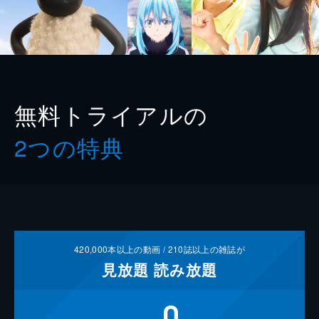
無料トライアルの
2つの特典
420,000
本以上の動画 /
210
誌以上の雑誌が
見放題
読み放題
0