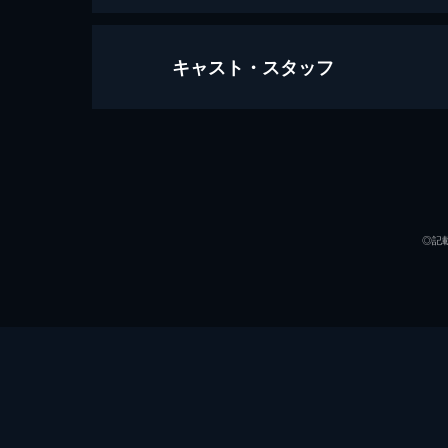
キャスト・スタッフ
スパイダーマン：ファー・フロム・
130分
出演
◎記