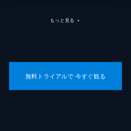
マイケ
もっと見る
＋
Ｊ・ジョナ・ジェイムソン
Ｊ・Ｋ
ジョン
クリス
エリッ
無料トライアルで 今すぐ観る
スタン
スティ
マイケ
ケヴィ