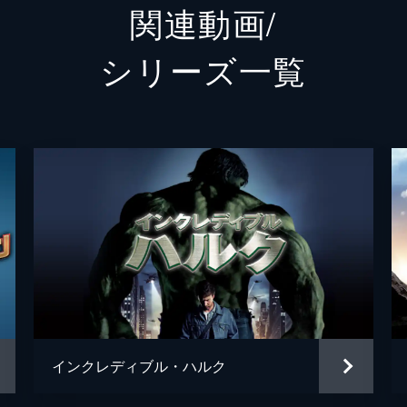
関連動画/
ネッド
ジェイ
シリーズ⼀覧
ハリントン
マーテ
メイおばさん
マリサ
クエンティン・ベック／ミステリオ
ジェイ
ベティ・ブラント
アンガ
フラッシュ
トニー
ブラッド
レミー
ヘムキ
インクレディブル・ハルク
ディミトリ
ヌーマ