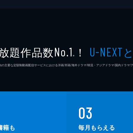
放題作品数
！
No.1
U-NEXT
※
26年7⽉ 国内の主要な定額制動画配信サービスにおける洋画/邦画/海外ドラマ/韓流・アジアドラマ/国内ドラ
03
書籍も
毎月もらえる