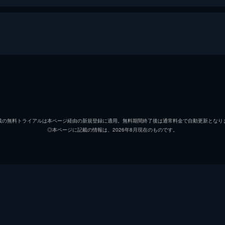
ホーム
ピーター・パーカー／スパイダーマン
トム・
ニック・フューリー
サミュ
載の無料トライアルは本ページ経由の新規登録に適用。無料期間終了後は通常料金で自動更新となり
◎本ページに記載の情報は、2026年8月現在のものです。
ミシェル・“ＭＪ”・ジョーンズ
ゼンデ
マリア・ヒル
コビー
ハッピー・ホーガン
ジョン
デル
Ｊ・Ｂ