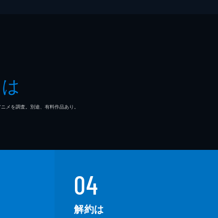
とは
マ/アニメを調査。別途、有料作品あり。
04
解約は