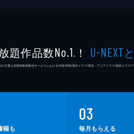
放題作品数
！
No.1
U-NEXT
※
26年7⽉ 国内の主要な定額制動画配信サービスにおける洋画/邦画/海外ドラマ/韓流・アジアドラマ/国内ドラ
03
書籍も
毎月もらえる