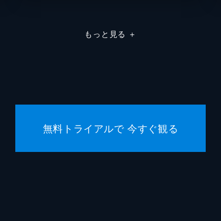
マイケ
もっと見る
＋
Ｊ・ジョナ・ジェイムソン
Ｊ・Ｋ
ジョン
クリス
エリッ
無料トライアルで 今すぐ観る
スタン
スティ
マイケ
ケヴィ