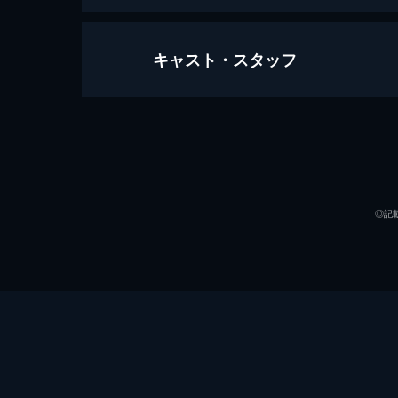
キャスト・スタッフ
スパイダーマン：ファー・フロム・
130分
出演
◎記