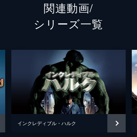
関連動画/
ネッド
ジェイ
シリーズ⼀覧
ハリントン
マーテ
メイおばさん
マリサ
クエンティン・ベック／ミステリオ
ジェイ
ベティ・ブラント
アンガ
フラッシュ
トニー
ブラッド
レミー
ヘムキ
インクレディブル・ハルク
ディミトリ
ヌーマ