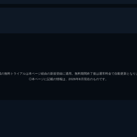
ホーム
ピーター・パーカー／スパイダーマン
トム・
ニック・フューリー
サミュ
載の無料トライアルは本ページ経由の新規登録に適用。無料期間終了後は通常料金で自動更新となり
◎本ページに記載の情報は、2026年8月現在のものです。
ミシェル・“ＭＪ”・ジョーンズ
ゼンデ
マリア・ヒル
コビー
ハッピー・ホーガン
ジョン
デル
Ｊ・Ｂ