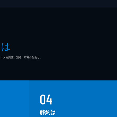
とは
マ/アニメを調査。別途、有料作品あり。
04
解約は