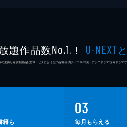
放題作品数
！
No.1
U-NEXT
※
26年7⽉ 国内の主要な定額制動画配信サービスにおける洋画/邦画/海外ドラマ/韓流・アジアドラマ/国内ドラ
03
書籍も
毎月もらえる