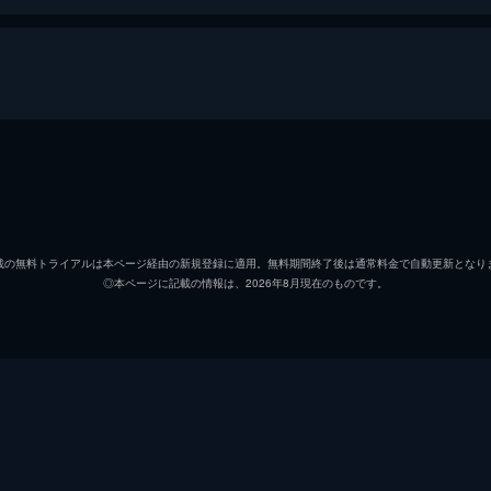
ホーム
ピーター・パーカー／スパイダーマン
トム・
ニック・フューリー
サミュ
載の無料トライアルは本ページ経由の新規登録に適用。無料期間終了後は通常料金で自動更新となり
◎本ページに記載の情報は、2026年8月現在のものです。
ミシェル・“ＭＪ”・ジョーンズ
ゼンデ
マリア・ヒル
コビー
ハッピー・ホーガン
ジョン
デル
Ｊ・Ｂ