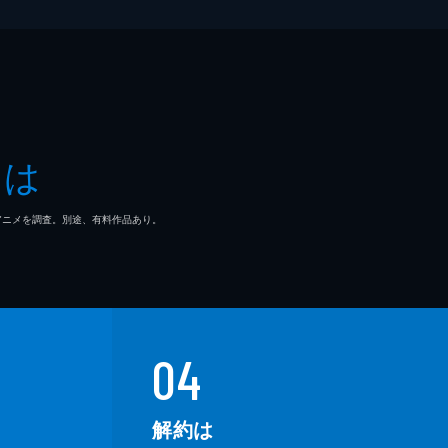
とは
マ/アニメを調査。別途、有料作品あり。
04
解約は