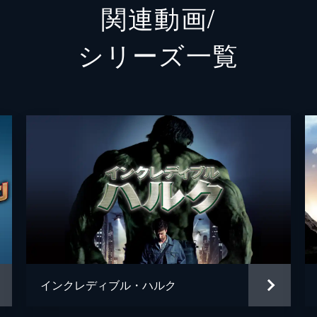
関連動画/
ネッド
ジェイ
シリーズ⼀覧
ハリントン
マーテ
メイおばさん
マリサ
クエンティン・ベック／ミステリオ
ジェイ
ベティ・ブラント
アンガ
フラッシュ
トニー
ブラッド
レミー
ヘムキ
インクレディブル・ハルク
ディミトリ
ヌーマ