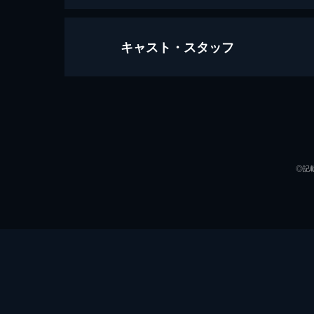
キャスト・スタッフ
スパイダーマン：ファー・フロム・
130分
出演
◎記