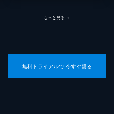
マイケ
もっと見る
＋
Ｊ・ジョナ・ジェイムソン
Ｊ・Ｋ
ジョン
クリス
エリッ
無料トライアルで 今すぐ観る
スタン
スティ
マイケ
ケヴィ