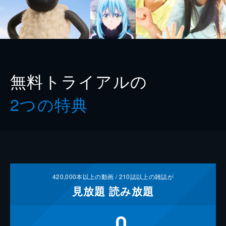
無料トライアルの
2つの特典
420,000
本以上の動画 /
210
誌以上の雑誌が
見放題
読み放題
0