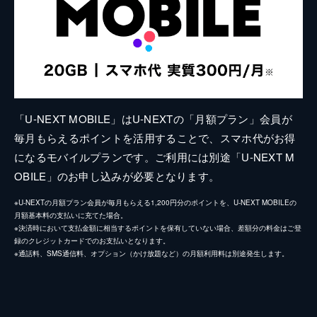
「U-NEXT MOBILE」はU-NEXTの「月額プラン」会員が
毎月もらえるポイントを活用することで、スマホ代がお得
になるモバイルプランです。ご利用には別途「U-NEXT M
OBILE」のお申し込みが必要となります。
※U-NEXTの月額プラン会員が毎月もらえる1,200円分のポイントを、U-NEXT MOBILEの
月額基本料の支払いに充てた場合。
※決済時において支払金額に相当するポイントを保有していない場合、差額分の料金はご登
録のクレジットカードでのお支払いとなります。
※通話料、SMS通信料、オプション（かけ放題など）の月額利用料は別途発生します。