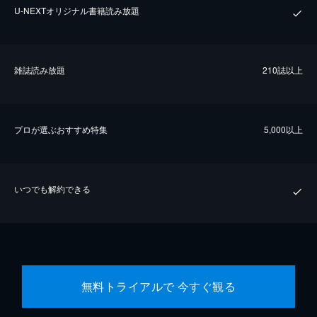
U-NEXTオリジナル書籍読み放題
雑誌読み放題
210誌以上
プロが選ぶおすすめ特集
5,000以上
いつでも解約できる
無料トライアルで 今すぐ観る