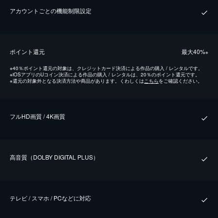
アカウントごとの機能制限設定
ポイント還元
最⼤40%
※
※
40％ポイント還元の対象は、クレジットカード決済による作品の購入 / レンタルです。
※
iOSアプリのUコイン決済による作品の購入 / レンタルは、20％のポイント還元です。
※
還元の対象外となる決済方法や商品があります。くわしくは
こちら
をご確認ください。
フルHD画質 / 4K画質
⾼⾳質（DOLBY DIGITAL PLUS）
テレビ / スマホ / PCなどに対応