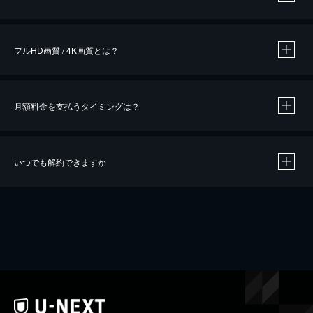
※
作品によって必要なポイントが異なります。
フルHD画質 / 4K画質とは？
月額料金を支払うタイミングは？
※
40％ポイント還元の対象は、クレジットカード決済による作品の購入 / レンタルです。
※
iOSアプリのUコイン決済による作品の購入 / レンタルは、20％のポイント還元です。
※
還元の対象外となる決済方法や商品があります。くわしくは
こちら
をご確認ください。
いつでも解約できますか
こちら