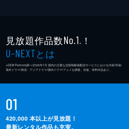
見放題作品数
！
No.1
※
とは
U-NEXT
※GEM Partners調べ/2026年7⽉ 国内の主要な定額制動画配信サービスにおける洋画/邦画/
海外ドラマ/韓流・アジアドラマ/国内ドラマ/アニメを調査。別途、有料作品あり。
01
420,000
本以上が見放題！
最新レンタル作品も充実。