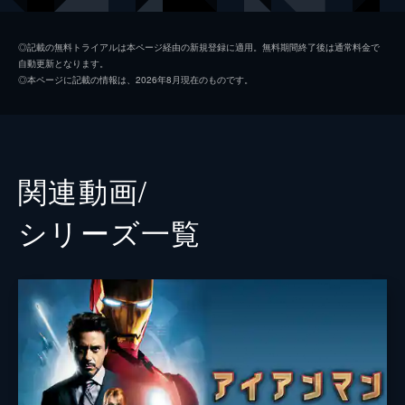
ミシェル・“ＭＪ”・ジョーンズ
ゼンデイヤ
◎記載の無料トライアルは本ページ経由の新規登録に適用。無料期間終了後は通常料金で
自動更新となります。
マリア・ヒル
コビー・スマルダーズ
◎本ページに記載の情報は、2026年8月現在のものです。
ハッピー・ホーガン
ジョン・ファヴロー
デル
Ｊ・Ｂ・スムーヴ
ネッド
ジェイコブ・バタロン
関連動画/
ハリントン
マーティン・スター
シリーズ⼀覧
メイおばさん
マリサ・トメイ
クエンティン・ベック／ミステリオ
ジェイク・ギレンホール
ベティ・ブラント
アンガーリー・ライス
フラッシュ
トニー・レヴォロリ
ブラッド
レミー・ハイ