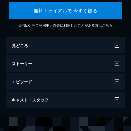
無料トライアルで 今すぐ観る
U-NEXTをご利用中／過去に利用したことがある方は
こちら
見どころ
ストーリー
エピソード
スパイダーマン：ファー・フロム・ホーム
キャスト・スタッフ
130分
出演
ピーター・パーカー／スパイダーマン
トム・ホランド
ニック・フューリー
サミュエル・Ｌ・ジャクソン