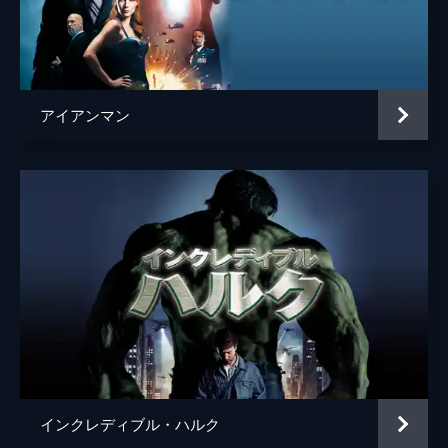
ヘムキー・マデーラ
ディミトリ
ヌーマン・アチャル
マイケル・マンド
アイアンマン
Ｊ・ジョナ・ジェイムソン
Ｊ・Ｋ・シモンズ
監督
ジョン・ワッツ
脚本
クリス・マッケナ
エリック・ソマーズ
原作
スタン・リー
スティーヴ・ディッコ
音楽
マイケル・ジアッキノ
製作
ケヴィン・ファイギ
インクレディブル・ハルク
エイミー・パスカル