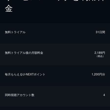
金
無料トライアル
31日間
無料トライアル後の⽉額料金
2,189円
（税込）
毎⽉もらえるU-NEXTポイント
1,200円分
同時視聴アカウント数
4