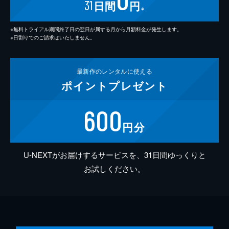
31
日間
円
※
※無料トライアル期間終了日の翌日が属する月から月額料金が発生します。
※日割りでのご請求はいたしません。
最新作の
レンタルに使える
ポイント
プレゼント
600
円分
U-NEXTがお届けするサービスを、31日間ゆっくりと
お試しください。