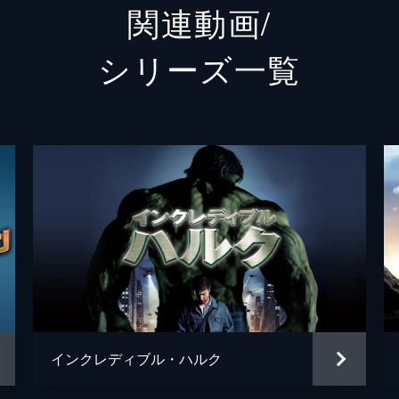
関連動画/
ネッド
ジェイ
シリーズ⼀覧
ハリントン
マーテ
メイおばさん
マリサ
クエンティン・ベック／ミステリオ
ジェイ
ベティ・ブラント
アンガ
フラッシュ
トニー
ブラッド
レミー
ヘムキ
インクレディブル・ハルク
ディミトリ
ヌーマ