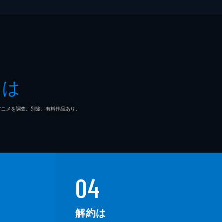
とは
マ/アニメを調査。別途、有料作品あり。
04
解約は