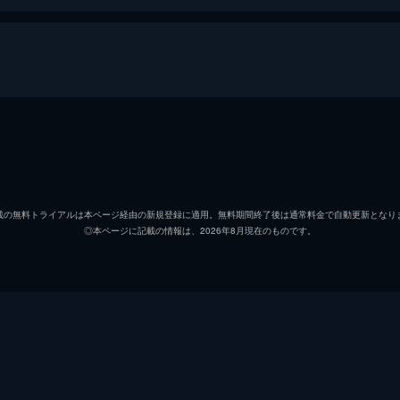
ホーム
ピーター・パーカー／スパイダーマン
トム・
ニック・フューリー
サミュ
載の無料トライアルは本ページ経由の新規登録に適用。無料期間終了後は通常料金で自動更新となり
◎本ページに記載の情報は、2026年8月現在のものです。
ミシェル・“ＭＪ”・ジョーンズ
ゼンデ
マリア・ヒル
コビー
ハッピー・ホーガン
ジョン
デル
Ｊ・Ｂ