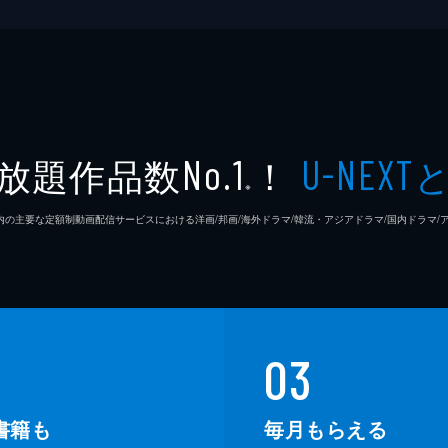
放題作品数
！
No.1
U-NEXT
※
26年7⽉ 国内の主要な定額制動画配信サービスにおける洋画/邦画/海外ドラマ/韓流・アジアドラマ/国内ドラ
03
書籍も
毎月もらえる