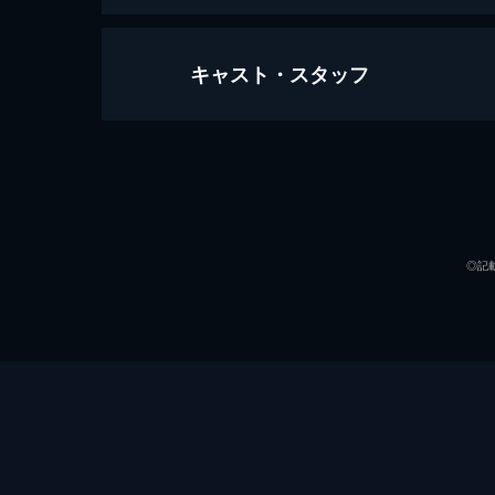
キャスト・スタッフ
スパイダーマン：ファー・フロム・
130分
出演
◎記