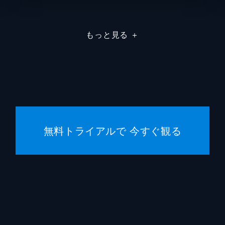
マイケ
もっと見る
＋
Ｊ・ジョナ・ジェイムソン
Ｊ・Ｋ
ジョン
クリス
エリッ
無料トライアルで 今すぐ観る
スタン
スティ
マイケ
ケヴィ