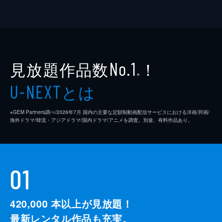
見放題作品数
！
No.1
※
とは
U-NEXT
※GEM Partners調べ/2026年7⽉ 国内の主要な定額制動画配信サービスにおける洋画/邦画/
海外ドラマ/韓流・アジアドラマ/国内ドラマ/アニメを調査。別途、有料作品あり。
01
420,000
本以上が見放題！
最新レンタル作品も充実。