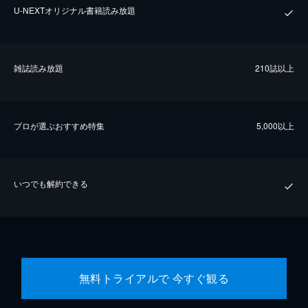
U-NEXTオリジナル書籍読み放題
雑誌読み放題
210誌以上
プロが選ぶおすすめ特集
5,000以上
いつでも解約できる
無料トライアルで 今すぐ観る