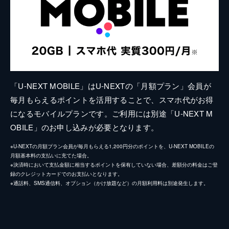
「U-NEXT MOBILE」はU-NEXTの「月額プラン」会員が
毎月もらえるポイントを活用することで、スマホ代がお得
になるモバイルプランです。ご利用には別途「U-NEXT M
OBILE」のお申し込みが必要となります。
※U-NEXTの月額プラン会員が毎月もらえる1,200円分のポイントを、U-NEXT MOBILEの
月額基本料の支払いに充てた場合。
※決済時において支払金額に相当するポイントを保有していない場合、差額分の料金はご登
録のクレジットカードでのお支払いとなります。
※通話料、SMS通信料、オプション（かけ放題など）の月額利用料は別途発生します。