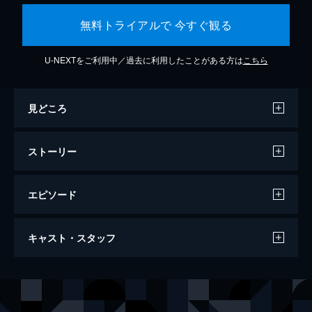
無料トライアルで 今すぐ観る
U-NEXTをご利用中／過去に利用したことがある方は
こちら
見どころ
ストーリー
エピソード
スパイダーマン：ファー・フロム・ホーム
キャスト・スタッフ
130分
出演
ピーター・パーカー／スパイダーマン
トム・ホランド
ニック・フューリー
サミュエル・Ｌ・ジャクソン