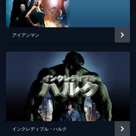
ヘムキー・マデーラ
ディミトリ
ヌーマン・アチャル
マイケル・マンド
アイアンマン
Ｊ・ジョナ・ジェイムソン
Ｊ・Ｋ・シモンズ
監督
ジョン・ワッツ
脚本
クリス・マッケナ
エリック・ソマーズ
原作
スタン・リー
スティーヴ・ディッコ
音楽
マイケル・ジアッキノ
製作
ケヴィン・ファイギ
インクレディブル・ハルク
エイミー・パスカル