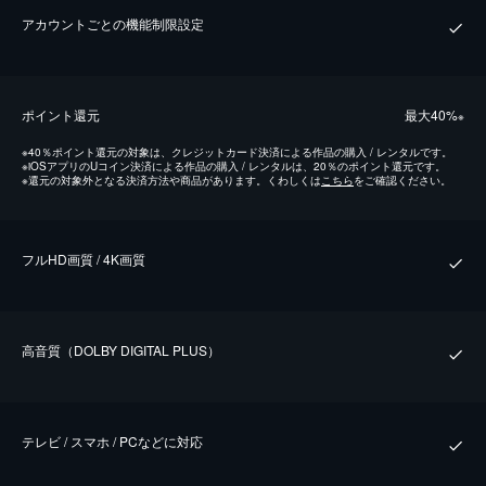
アカウントごとの機能制限設定
ポイント還元
最⼤40%
※
※
40％ポイント還元の対象は、クレジットカード決済による作品の購入 / レンタルです。
※
iOSアプリのUコイン決済による作品の購入 / レンタルは、20％のポイント還元です。
※
還元の対象外となる決済方法や商品があります。くわしくは
こちら
をご確認ください。
フルHD画質 / 4K画質
⾼⾳質（DOLBY DIGITAL PLUS）
テレビ / スマホ / PCなどに対応