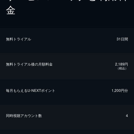
金
無料トライアル
31日間
無料トライアル後の⽉額料金
2,189円
（税込）
毎⽉もらえるU-NEXTポイント
1,200円分
同時視聴アカウント数
4