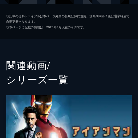
ミシェル・“ＭＪ”・ジョーンズ
ゼンデイヤ
◎記載の無料トライアルは本ページ経由の新規登録に適用。無料期間終了後は通常料金で
自動更新となります。
マリア・ヒル
コビー・スマルダーズ
◎本ページに記載の情報は、2026年8月現在のものです。
ハッピー・ホーガン
ジョン・ファヴロー
デル
Ｊ・Ｂ・スムーヴ
ネッド
ジェイコブ・バタロン
関連動画/
ハリントン
マーティン・スター
シリーズ⼀覧
メイおばさん
マリサ・トメイ
クエンティン・ベック／ミステリオ
ジェイク・ギレンホール
ベティ・ブラント
アンガーリー・ライス
フラッシュ
トニー・レヴォロリ
ブラッド
レミー・ハイ