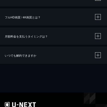
※
作品によって必要なポイントが異なります。
フルHD画質 / 4K画質とは？
月額料金を支払うタイミングは？
※
40％ポイント還元の対象は、クレジットカード決済による作品の購入 / レンタルです。
※
iOSアプリのUコイン決済による作品の購入 / レンタルは、20％のポイント還元です。
※
還元の対象外となる決済方法や商品があります。くわしくは
こちら
をご確認ください。
いつでも解約できますか
こちら