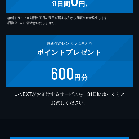
31
日間
円
※
※無料トライアル期間終了日の翌日が属する月から月額料金が発生します。
※日割りでのご請求はいたしません。
最新作の
レンタルに使える
ポイント
プレゼント
600
円分
U-NEXTがお届けするサービスを、31日間ゆっくりと
お試しください。