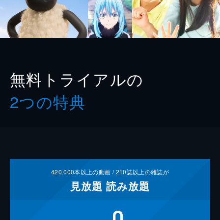
無料トライアルの
2つの特典
420,000
本以上の動画 /
210
誌以上の雑誌が
見放題
読み放題
0