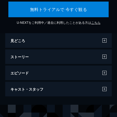
無料トライアルで 今すぐ観る
U-NEXTをご利用中／過去に利用したことがある方は
こちら
見どころ
ストーリー
エピソード
スパイダーマン：ファー・フロム・ホーム
キャスト・スタッフ
130分
出演
ピーター・パーカー／スパイダーマン
トム・ホランド
ニック・フューリー
サミュエル・Ｌ・ジャクソン