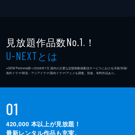
見放題作品数
！
No.1
※
とは
U-NEXT
※GEM Partners調べ/2026年7⽉ 国内の主要な定額制動画配信サービスにおける洋画/邦画/
海外ドラマ/韓流・アジアドラマ/国内ドラマ/アニメを調査。別途、有料作品あり。
01
420,000
本以上が見放題！
最新レンタル作品も充実。