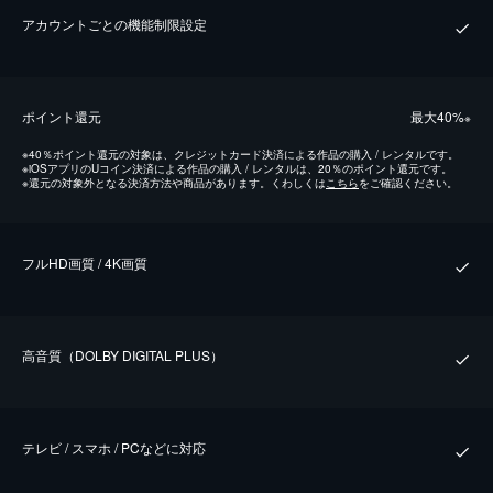
アカウントごとの機能制限設定
ポイント還元
最⼤40%
※
※
40％ポイント還元の対象は、クレジットカード決済による作品の購入 / レンタルです。
※
iOSアプリのUコイン決済による作品の購入 / レンタルは、20％のポイント還元です。
※
還元の対象外となる決済方法や商品があります。くわしくは
こちら
をご確認ください。
フルHD画質 / 4K画質
⾼⾳質（DOLBY DIGITAL PLUS）
テレビ / スマホ / PCなどに対応