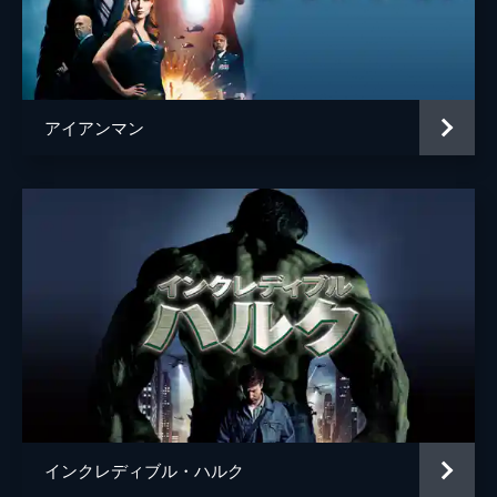
ヘムキー・マデーラ
ディミトリ
ヌーマン・アチャル
マイケル・マンド
アイアンマン
Ｊ・ジョナ・ジェイムソン
Ｊ・Ｋ・シモンズ
監督
ジョン・ワッツ
脚本
クリス・マッケナ
エリック・ソマーズ
原作
スタン・リー
スティーヴ・ディッコ
音楽
マイケル・ジアッキノ
製作
ケヴィン・ファイギ
インクレディブル・ハルク
エイミー・パスカル