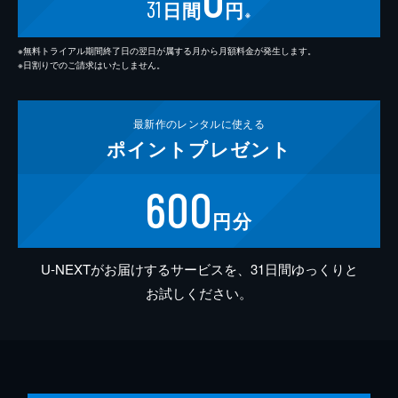
31
日間
円
※
※無料トライアル期間終了日の翌日が属する月から月額料金が発生します。
※日割りでのご請求はいたしません。
最新作の
レンタルに使える
ポイント
プレゼント
600
円分
U-NEXTがお届けするサービスを、31日間ゆっくりと
お試しください。