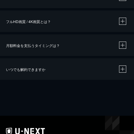
※
作品によって必要なポイントが異なります。
フルHD画質 / 4K画質とは？
月額料金を支払うタイミングは？
※
40％ポイント還元の対象は、クレジットカード決済による作品の購入 / レンタルです。
※
iOSアプリのUコイン決済による作品の購入 / レンタルは、20％のポイント還元です。
※
還元の対象外となる決済方法や商品があります。くわしくは
こちら
をご確認ください。
いつでも解約できますか
こちら