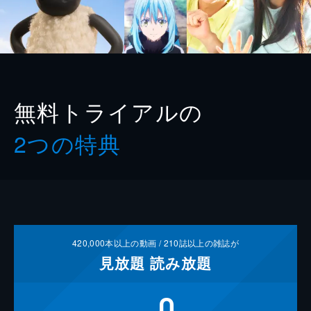
無料トライアルの
2つの特典
420,000
本以上の動画 /
210
誌以上の雑誌が
見放題
読み放題
0