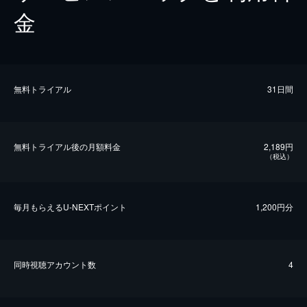
金
無料トライアル
31日間
無料トライアル後の⽉額料金
2,189円
（税込）
毎⽉もらえるU-NEXTポイント
1,200円分
同時視聴アカウント数
4