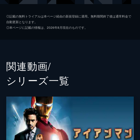
ミシェル・“ＭＪ”・ジョーンズ
ゼンデイヤ
◎記載の無料トライアルは本ページ経由の新規登録に適用。無料期間終了後は通常料金で
自動更新となります。
マリア・ヒル
コビー・スマルダーズ
◎本ページに記載の情報は、2026年8月現在のものです。
ハッピー・ホーガン
ジョン・ファヴロー
デル
Ｊ・Ｂ・スムーヴ
ネッド
ジェイコブ・バタロン
関連動画/
ハリントン
マーティン・スター
シリーズ⼀覧
メイおばさん
マリサ・トメイ
クエンティン・ベック／ミステリオ
ジェイク・ギレンホール
ベティ・ブラント
アンガーリー・ライス
フラッシュ
トニー・レヴォロリ
ブラッド
レミー・ハイ