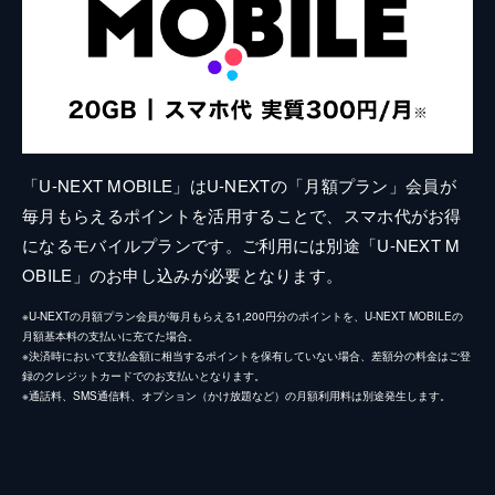
「U-NEXT MOBILE」はU-NEXTの「月額プラン」会員が
毎月もらえるポイントを活用することで、スマホ代がお得
になるモバイルプランです。ご利用には別途「U-NEXT M
OBILE」のお申し込みが必要となります。
※U-NEXTの月額プラン会員が毎月もらえる1,200円分のポイントを、U-NEXT MOBILEの
月額基本料の支払いに充てた場合。
※決済時において支払金額に相当するポイントを保有していない場合、差額分の料金はご登
録のクレジットカードでのお支払いとなります。
※通話料、SMS通信料、オプション（かけ放題など）の月額利用料は別途発生します。