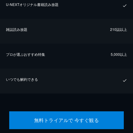
U-NEXTオリジナル書籍読み放題
雑誌読み放題
210誌以上
プロが選ぶおすすめ特集
5,000以上
いつでも解約できる
無料トライアルで 今すぐ観る