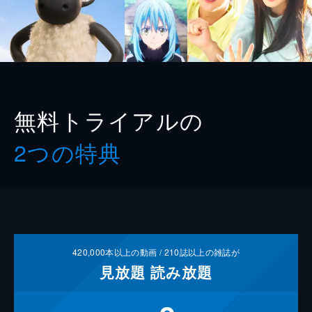
無料トライアルの
2つの特典
420,000
本以上の動画 /
210
誌以上の雑誌が
見放題
読み放題