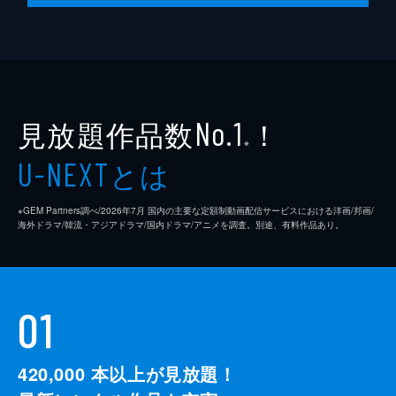
見放題作品数
！
No.1
※
とは
U-NEXT
※GEM Partners調べ/2026年7⽉ 国内の主要な定額制動画配信サービスにおける洋画/邦画/
海外ドラマ/韓流・アジアドラマ/国内ドラマ/アニメを調査。別途、有料作品あり。
01
420,000
本以上が見放題！