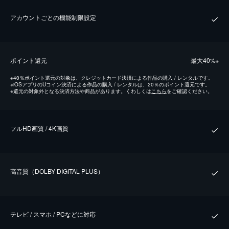
アカウントごとの機能制限設定
ポイント還元
最⼤40%
※
※
40％ポイント還元の対象は、クレジットカード決済による作品の購入 / レンタルです。
※
iOSアプリのUコイン決済による作品の購入 / レンタルは、20％のポイント還元です。
※
還元の対象外となる決済方法や商品があります。くわしくは
こちら
をご確認ください。
フルHD画質 / 4K画質
⾼⾳質（DOLBY DIGITAL PLUS）
テレビ / スマホ / PCなどに対応