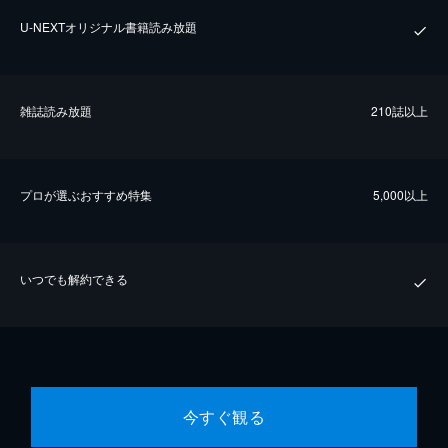
U-NEXTオリジナル書籍読み放題
雑誌読み放題
210誌以上
プロが選ぶおすすめ特集
5,000以上
いつでも解約できる
今すぐ観る