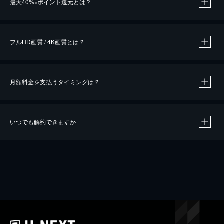
最大40%
ポイント還元とは？
※
※
作品によって必要なポイントが異なります。
フルHD画質 / 4K画質とは？
月額料金を支払うタイミングは？
※
40％ポイント還元の対象は、クレジットカード決済による作品の購入 / レンタルです。
※
iOSアプリのUコイン決済による作品の購入 / レンタルは、20％のポイント還元です。
※
還元の対象外となる決済方法や商品があります。くわしくは
こちら
をご確認ください。
いつでも解約できますか
こちら