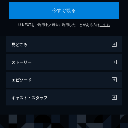
今すぐ観る
U-NEXTをご利用中／過去に利用したことがある方は
こちら
見どころ
ストーリー
エピソード
ハイ・ライフ
キャスト・スタッフ
113分
出演
モンテ
ロバート・パティンソン
ディブス医師
ジュリエット・ビノシュ