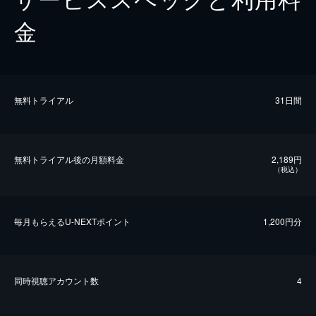
金
無料トライアル
31日間
無料トライアル後の⽉額料金
2,189円
（税込）
毎⽉もらえるU-NEXTポイント
1,200円分
同時視聴アカウント数
4