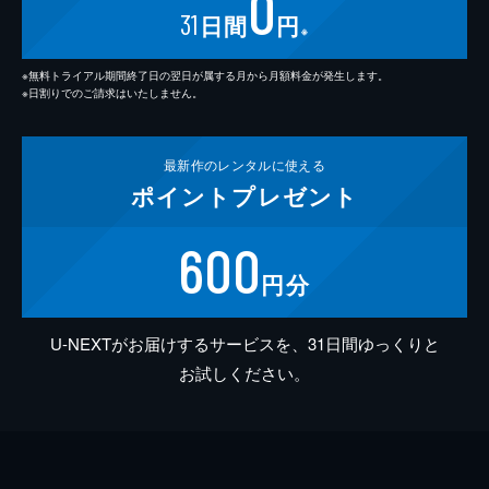
0
31
日間
円
※
※無料トライアル期間終了日の翌日が属する月から月額料金が発生します。
※日割りでのご請求はいたしません。
最新作の
レンタルに使える
ポイント
プレゼント
600
円分
U-NEXTがお届けするサービスを、31日間ゆっくりと
お試しください。