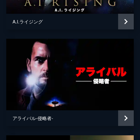
脚本
クレール・ドゥニ
ジャン＝ポル・ファルジョー
A.I.ライジング
音楽
スチュアート・Ａ・ステイプルズ
製作
アンドリュー・ローレン
Ｄ・Ｊ・グゲンハイム
クラウディア・シュテファン
クリストフ・フリーデル
ロランス・クレル
オリヴィエ・テリ・ラピネ
オリヴィエ・ドゥンジェ
アライバル-侵略者-
クラウディア・シュミエヤ