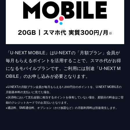
「U-NEXT MOBILE」はU-NEXTの「月額プラン」会員が
毎月もらえるポイントを活用することで、スマホ代がお得
になるモバイルプランです。ご利用には別途「U-NEXT M
OBILE」のお申し込みが必要となります。
※U-NEXTの月額プラン会員が毎月もらえる1,200円分のポイントを、U-NEXT MOBILEの
月額基本料の支払いに充てた場合。
※決済時において支払金額に相当するポイントを保有していない場合、差額分の料金はご登
録のクレジットカードでのお支払いとなります。
※通話料、SMS通信料、オプション（かけ放題など）の月額利用料は別途発生します。