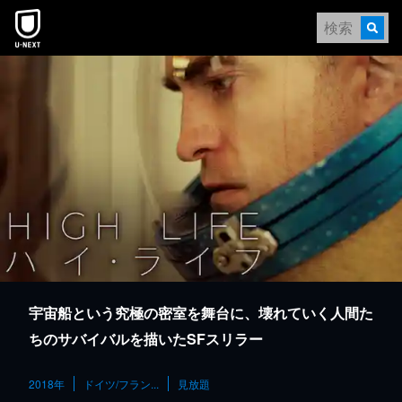
本文へスキップ
宇宙船という究極の密室を舞台に、壊れていく人間た
ちのサバイバルを描いたSFスリラー
2018年
ドイツ/フラン...
見放題