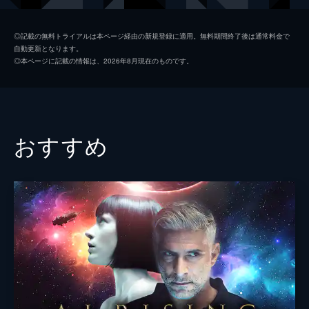
チャーニー
アンドレ・ベンジャミン
◎記載の無料トライアルは本ページ経由の新規登録に適用。無料期間終了後は通常料金で
自動更新となります。
ボイジー
ミア・ゴス
◎本ページに記載の情報は、2026年8月現在のものです。
アガタ・ブゼク
ラース・アイディンガー
クレール・トラン
おすすめ
ユアン・ミッチェル
グロリア・オビアーニョ
スカーレット・リンジー
ジェシー・ロス
ヴィクター・バナルジー
監督
クレール・ドゥニ