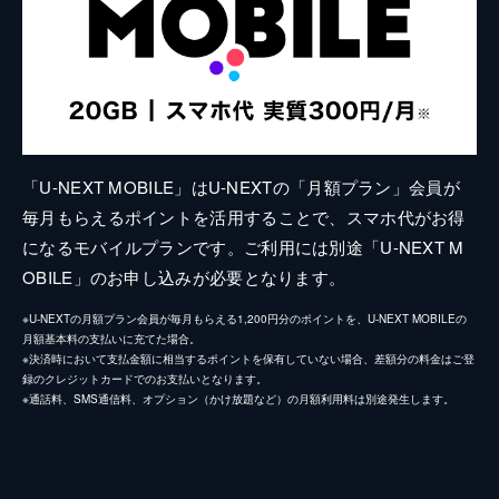
「U-NEXT MOBILE」はU-NEXTの「月額プラン」会員が
毎月もらえるポイントを活用することで、スマホ代がお得
になるモバイルプランです。ご利用には別途「U-NEXT M
OBILE」のお申し込みが必要となります。
※U-NEXTの月額プラン会員が毎月もらえる1,200円分のポイントを、U-NEXT MOBILEの
月額基本料の支払いに充てた場合。
※決済時において支払金額に相当するポイントを保有していない場合、差額分の料金はご登
録のクレジットカードでのお支払いとなります。
※通話料、SMS通信料、オプション（かけ放題など）の月額利用料は別途発生します。