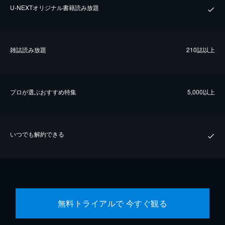
U-NEXTオリジナル書籍読み放題
雑誌読み放題
210誌以上
プロが選ぶおすすめ特集
5,000以上
いつでも解約できる
無料トライアルで 今すぐ観る