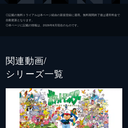
ヨシダ警部補
渡辺謙
◎記載の無料トライアルは本ページ経由の新規登録に適用。無料期間終了後は通常料金で
自動更新となります。
ビル・ナイ
◎本ページに記載の情報は、2026年8月現在のものです。
スーキー・ウォーターハウス
リタ・オラ
オマール・チャパーロ
関連動画/
クリス・ギア
シリーズ⼀覧
声の出演
名探偵ピカチュウ
ライアン・レイノルズ
監督
ロブ・レターマン
脚本
ダン・ヘルナンデス
ベンジー・サミット
ロブ・レターマン