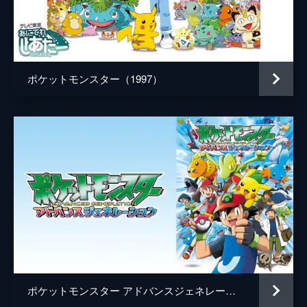
デレク・コノリー
音楽
ヘンリー・ジャックマン
製作
片上秀長
ポケットモンスター（1997）
ドン・マッゴーワン
メアリー・ペアレント
ケイル・ボイター
ポケットモンスター アドバンスジェネレーション