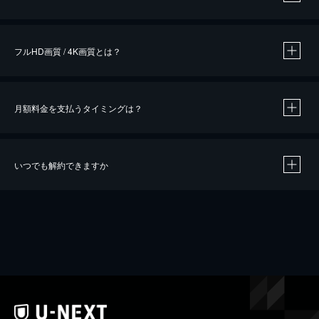
※
作品によって必要なポイントが異なります。
フルHD画質 / 4K画質とは？
月額料金を支払うタイミングは？
※
40％ポイント還元の対象は、クレジットカード決済による作品の購入 / レンタルです。
※
iOSアプリのUコイン決済による作品の購入 / レンタルは、20％のポイント還元です。
※
還元の対象外となる決済方法や商品があります。くわしくは
こちら
をご確認ください。
いつでも解約できますか
こちら