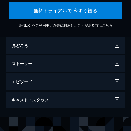
無料トライアルで 今すぐ観る
U-NEXTをご利用中／過去に利用したことがある方は
こちら
見どころ
ストーリー
エピソード
名探偵ピカチュウ
キャスト・スタッフ
105分
出演
ティム
ジャスティス・スミス
ルーシー
キャスリン・ニュートン