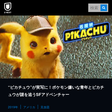
本文へスキップ
“ピカチュウ”が実写に！ポケモン嫌いな青年とピカチ
ュウが謎を追うSFアドベンチャー
2019年
アメリカ
見放題