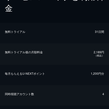
金
無料トライアル
31日間
無料トライアル後の⽉額料金
2,189円
（税込）
毎⽉もらえるU-NEXTポイント
1,200円分
同時視聴アカウント数
4