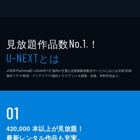
見放題作品数
！
No.1
※
とは
U-NEXT
※GEM Partners調べ/2026年7⽉ 国内の主要な定額制動画配信サービスにおける洋画/邦画/
海外ドラマ/韓流・アジアドラマ/国内ドラマ/アニメを調査。別途、有料作品あり。
01
420,000
本以上が見放題！
最新レンタル作品も充実。