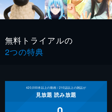
無料トライアルの
2つの特典
420,000
本以上の動画 /
210
誌以上の雑誌が
見放題
読み放題
0