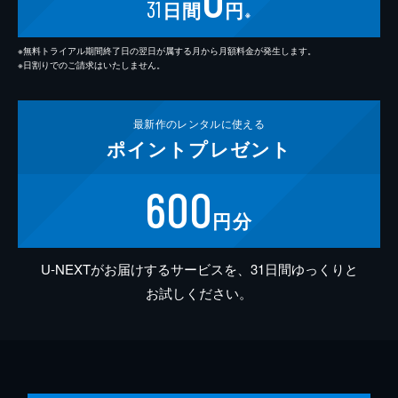
31
日間
円
※
※無料トライアル期間終了日の翌日が属する月から月額料金が発生します。
※日割りでのご請求はいたしません。
最新作の
レンタルに使える
ポイント
プレゼント
600
円分
U-NEXTがお届けするサービスを、31日間ゆっくりと
お試しください。