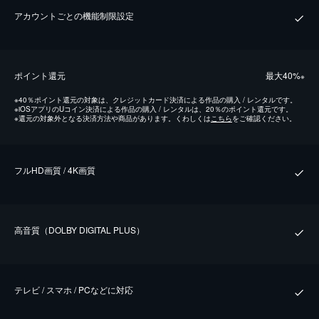
アカウントごとの機能制限設定
ポイント還元
最⼤40%
※
※
40％ポイント還元の対象は、クレジットカード決済による作品の購入 / レンタルです。
※
iOSアプリのUコイン決済による作品の購入 / レンタルは、20％のポイント還元です。
※
還元の対象外となる決済方法や商品があります。くわしくは
こちら
をご確認ください。
フルHD画質 / 4K画質
⾼⾳質（DOLBY DIGITAL PLUS）
テレビ / スマホ / PCなどに対応