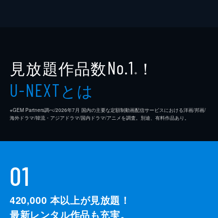
見放題作品数
！
No.1
※
とは
U-NEXT
※GEM Partners調べ/2026年7⽉ 国内の主要な定額制動画配信サービスにおける洋画/邦画/
海外ドラマ/韓流・アジアドラマ/国内ドラマ/アニメを調査。別途、有料作品あり。
01
420,000
本以上が見放題！
最新レンタル作品も充実。