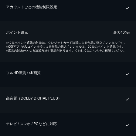
アカウントごとの機能制限設定
ポイント還元
最⼤40%
※
※
40％ポイント還元の対象は、クレジットカード決済による作品の購入 / レンタルです。
※
iOSアプリのUコイン決済による作品の購入 / レンタルは、20％のポイント還元です。
※
還元の対象外となる決済方法や商品があります。くわしくは
こちら
をご確認ください。
フルHD画質 / 4K画質
⾼⾳質（DOLBY DIGITAL PLUS）
テレビ / スマホ / PCなどに対応