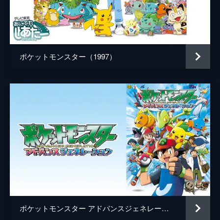
デレク・コノリー
音楽
ヘンリー・ジャックマン
製作
片上秀長
ポケットモンスター（1997）
ドン・マッゴーワン
メアリー・ペアレント
ケイル・ボイター
ポケットモンスター アドバンスジェネレーション