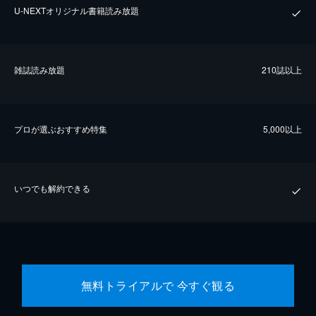
U-NEXTオリジナル書籍読み放題
雑誌読み放題
210誌以上
プロが選ぶおすすめ特集
5,000以上
いつでも解約できる
無料トライアルで 今すぐ観る