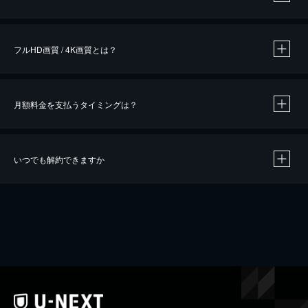
※
作品によって必要なポイントが異なります。
フルHD画質 / 4K画質とは？
月額料金を支払うタイミングは？
※
40％ポイント還元の対象は、クレジットカード決済による作品の購入 / レンタルです。
※
iOSアプリのUコイン決済による作品の購入 / レンタルは、20％のポイント還元です。
※
還元の対象外となる決済方法や商品があります。くわしくは
こちら
をご確認ください。
いつでも解約できますか
こちら