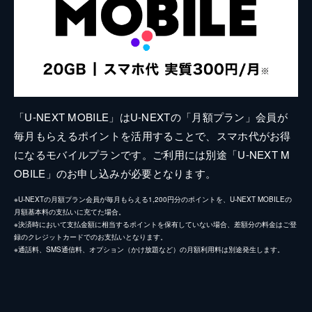
「U-NEXT MOBILE」はU-NEXTの「月額プラン」会員が
毎月もらえるポイントを活用することで、スマホ代がお得
になるモバイルプランです。ご利用には別途「U-NEXT M
OBILE」のお申し込みが必要となります。
※U-NEXTの月額プラン会員が毎月もらえる1,200円分のポイントを、U-NEXT MOBILEの
月額基本料の支払いに充てた場合。
※決済時において支払金額に相当するポイントを保有していない場合、差額分の料金はご登
録のクレジットカードでのお支払いとなります。
※通話料、SMS通信料、オプション（かけ放題など）の月額利用料は別途発生します。