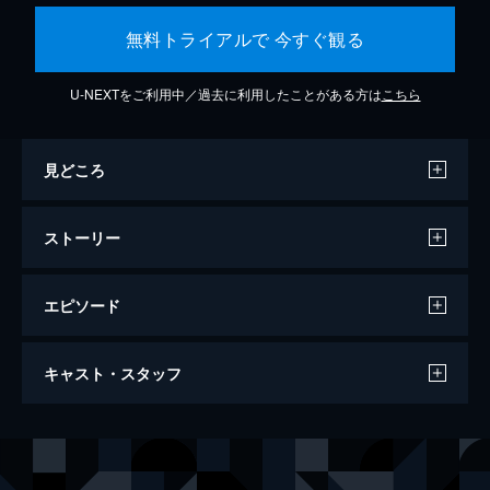
無料トライアルで 今すぐ観る
U-NEXTをご利用中／過去に利用したことがある方は
こちら
見どころ
ストーリー
エピソード
名探偵ピカチュウ
キャスト・スタッフ
105分
出演
ティム
ジャスティス・スミス
ルーシー
キャスリン・ニュートン