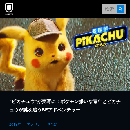
本文へスキップ
“ピカチュウ”が実写に！ポケモン嫌いな青年とピカチ
ュウが謎を追うSFアドベンチャー
2019年
アメリカ
見放題