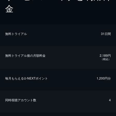
金
無料トライアル
31日間
無料トライアル後の⽉額料金
2,189円
（税込）
毎⽉もらえるU-NEXTポイント
1,200円分
同時視聴アカウント数
4