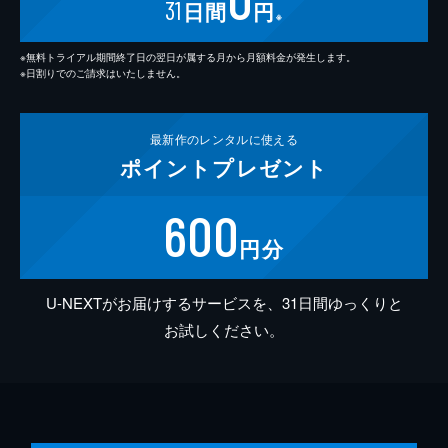
31
日間
円
※
※無料トライアル期間終了日の翌日が属する月から月額料金が発生します。
※日割りでのご請求はいたしません。
最新作の
レンタルに使える
ポイント
プレゼント
600
円分
U-NEXTがお届けするサービスを、31日間ゆっくりと
お試しください。