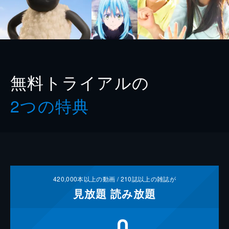
無料トライアルの
2つの特典
420,000
本以上の動画 /
210
誌以上の雑誌が
見放題
読み放題
0