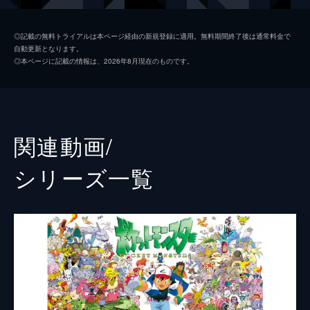
ヨシダ警部補
渡辺謙
◎記載の無料トライアルは本ページ経由の新規登録に適用。無料期間終了後は通常料金で
自動更新となります。
ビル・ナイ
◎本ページに記載の情報は、2026年8月現在のものです。
スーキー・ウォーターハウス
リタ・オラ
オマール・チャパーロ
関連動画/
クリス・ギア
シリーズ⼀覧
声の出演
名探偵ピカチュウ
ライアン・レイノルズ
監督
ロブ・レターマン
脚本
ダン・ヘルナンデス
ベンジー・サミット
ロブ・レターマン