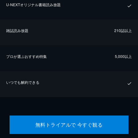
U-NEXTオリジナル書籍読み放題
雑誌読み放題
210誌以上
プロが選ぶおすすめ特集
5,000以上
いつでも解約できる
無料トライアルで 今すぐ観る