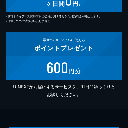
31
日間
円
※
※無料トライアル期間終了日の翌日が属する月から月額料金が発生します。
※日割りでのご請求はいたしません。
最新作の
レンタルに使える
ポイント
プレゼント
600
円分
U-NEXTがお届けするサービスを、31日間ゆっくりと
お試しください。