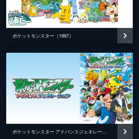
デレク・コノリー
音楽
ヘンリー・ジャックマン
製作
片上秀長
ポケットモンスター（1997）
ドン・マッゴーワン
メアリー・ペアレント
ケイル・ボイター
ポケットモンスター アドバンスジェネレーション