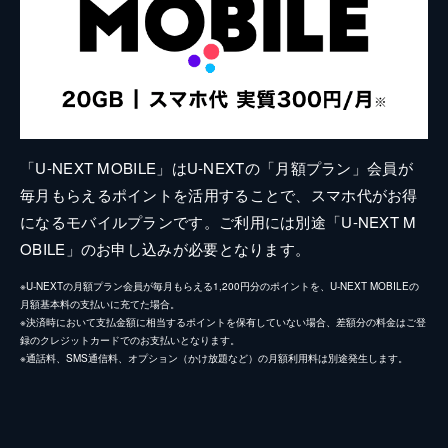
「U-NEXT MOBILE」はU-NEXTの「月額プラン」会員が
毎月もらえるポイントを活用することで、スマホ代がお得
になるモバイルプランです。ご利用には別途「U-NEXT M
OBILE」のお申し込みが必要となります。
※U-NEXTの月額プラン会員が毎月もらえる1,200円分のポイントを、U-NEXT MOBILEの
月額基本料の支払いに充てた場合。
※決済時において支払金額に相当するポイントを保有していない場合、差額分の料金はご登
録のクレジットカードでのお支払いとなります。
※通話料、SMS通信料、オプション（かけ放題など）の月額利用料は別途発生します。