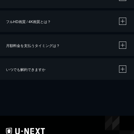
※
作品によって必要なポイントが異なります。
フルHD画質 / 4K画質とは？
月額料金を支払うタイミングは？
※
40％ポイント還元の対象は、クレジットカード決済による作品の購入 / レンタルです。
※
iOSアプリのUコイン決済による作品の購入 / レンタルは、20％のポイント還元です。
※
還元の対象外となる決済方法や商品があります。くわしくは
こちら
をご確認ください。
いつでも解約できますか
こちら