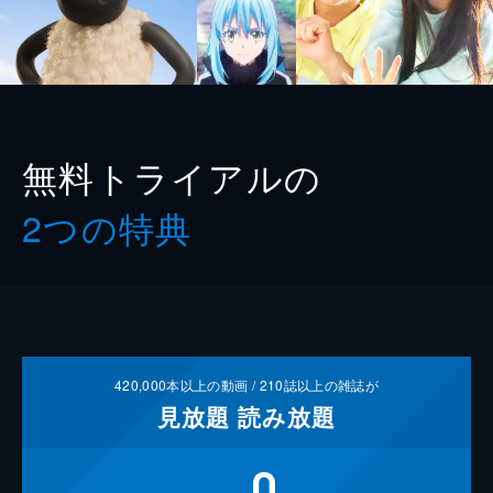
無料トライアルの
2つの特典
420,000
本以上の動画 /
210
誌以上の雑誌が
見放題
読み放題
0