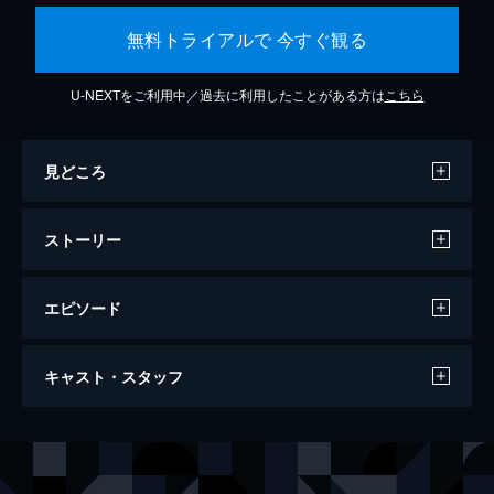
無料トライアルで 今すぐ観る
U-NEXTをご利用中／過去に利用したことがある方は
こちら
見どころ
ストーリー
エピソード
名探偵ピカチュウ
キャスト・スタッフ
105分
出演
ティム
ジャスティス・スミス
ルーシー
キャスリン・ニュートン