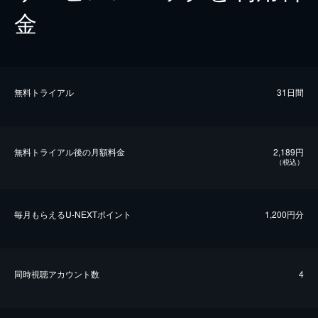
金
無料トライアル
31日間
無料トライアル後の⽉額料金
2,189円
（税込）
毎⽉もらえるU-NEXTポイント
1,200円分
同時視聴アカウント数
4