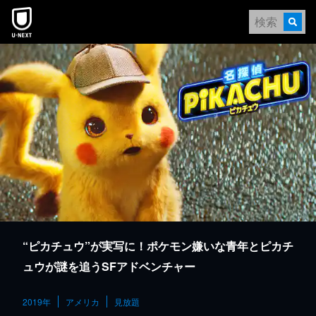
本文へスキップ
“ピカチュウ”が実写に！ポケモン嫌いな青年とピカチ
ュウが謎を追うSFアドベンチャー
2019年
アメリカ
見放題