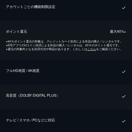
アカウントごとの機能制限設定
ポイント還元
最⼤40%
※
※
40％ポイント還元の対象は、クレジットカード決済による作品の購入 / レンタルです。
※
iOSアプリのUコイン決済による作品の購入 / レンタルは、20％のポイント還元です。
※
還元の対象外となる決済方法や商品があります。くわしくは
こちら
をご確認ください。
フルHD画質 / 4K画質
⾼⾳質（DOLBY DIGITAL PLUS）
テレビ / スマホ / PCなどに対応