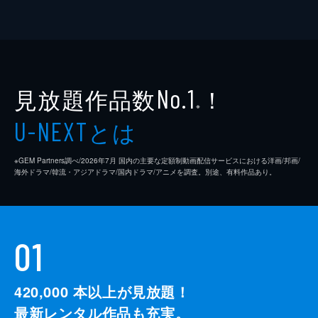
見放題作品数
！
No.1
※
とは
U-NEXT
※GEM Partners調べ/2026年7⽉ 国内の主要な定額制動画配信サービスにおける洋画/邦画/
海外ドラマ/韓流・アジアドラマ/国内ドラマ/アニメを調査。別途、有料作品あり。
01
420,000
本以上が見放題！
最新レンタル作品も充実。