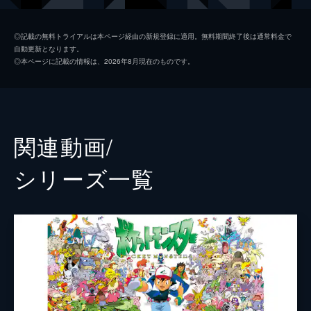
ヨシダ警部補
渡辺謙
◎記載の無料トライアルは本ページ経由の新規登録に適用。無料期間終了後は通常料金で
自動更新となります。
ビル・ナイ
◎本ページに記載の情報は、2026年8月現在のものです。
スーキー・ウォーターハウス
リタ・オラ
オマール・チャパーロ
関連動画/
クリス・ギア
シリーズ⼀覧
声の出演
名探偵ピカチュウ
ライアン・レイノルズ
監督
ロブ・レターマン
脚本
ダン・ヘルナンデス
ベンジー・サミット
ロブ・レターマン