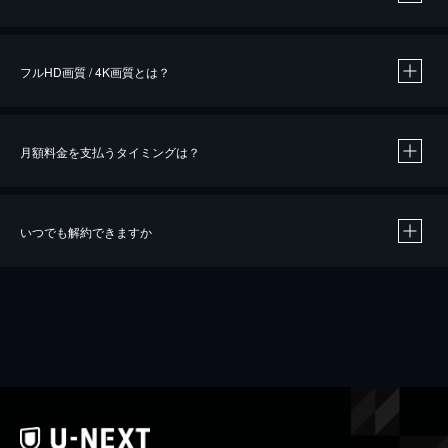
※
作品によって必要なポイントが異なります。
フルHD画質 / 4K画質とは？
月額料金を支払うタイミングは？
※
40％ポイント還元の対象は、クレジットカード決済による作品の購入 / レンタルです。
※
iOSアプリのUコイン決済による作品の購入 / レンタルは、20％のポイント還元です。
※
還元の対象外となる決済方法や商品があります。くわしくは
こちら
をご確認ください。
いつでも解約できますか
こちら