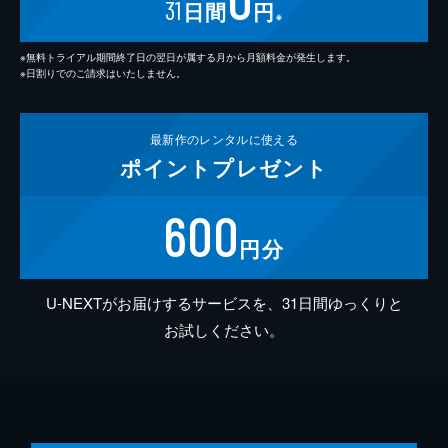
31
日間
円
※
※無料トライアル期間終了日の翌日が属する月から月額料金が発生します。
※日割りでのご請求はいたしません。
最新作の
レンタルに使える
ポイント
プレゼント
600
円分
U-NEXTがお届けするサービスを、31日間ゆっくりと
お試しください。