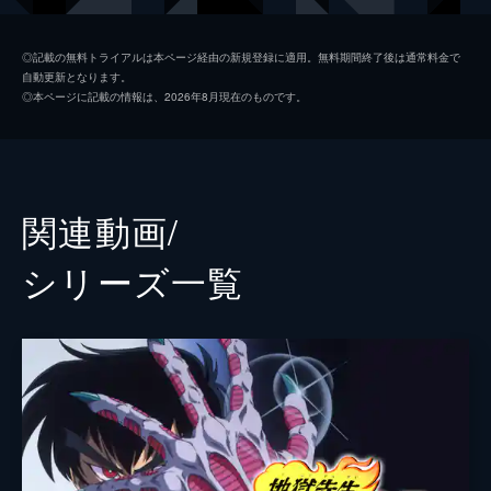
郷子
笠原留美
◎記載の無料トライアルは本ページ経由の新規登録に適用。無料期間終了後は通常料金で
自動更新となります。
美樹
冨永みーな
◎本ページに記載の情報は、2026年8月現在のものです。
律子先生
根谷美智子
克也
田中一成
まこと
浦和めぐみ
関連動画/
晶
柳沢三千代
シリーズ⼀覧
法子
豊嶋真千子
熊さん
幸野善之
ツネ子
宇和川恵美
ブキミちゃん
三輪勝恵
ナレーション
来宮良子