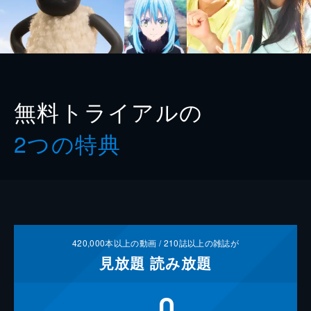
無料トライアルの
2つの特典
420,000
本以上の動画 /
210
誌以上の雑誌が
見放題
読み放題
0