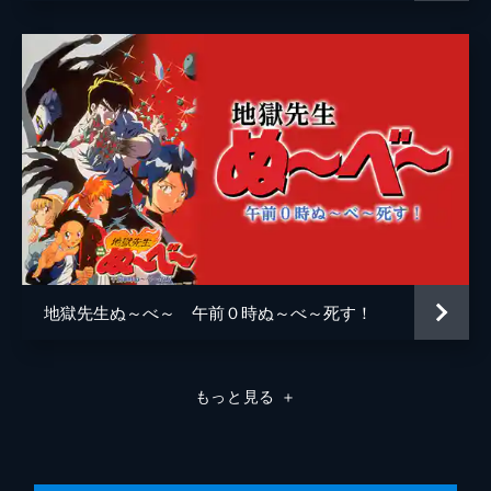
地獄先生ぬ～べ～ 午前０時ぬ～べ～死す！
もっと見る
＋