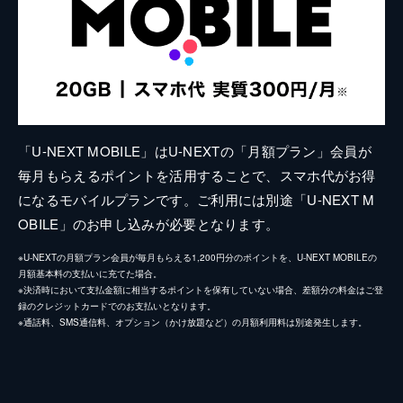
「U-NEXT MOBILE」はU-NEXTの「月額プラン」会員が
毎月もらえるポイントを活用することで、スマホ代がお得
になるモバイルプランです。ご利用には別途「U-NEXT M
OBILE」のお申し込みが必要となります。
※U-NEXTの月額プラン会員が毎月もらえる1,200円分のポイントを、U-NEXT MOBILEの
月額基本料の支払いに充てた場合。
※決済時において支払金額に相当するポイントを保有していない場合、差額分の料金はご登
録のクレジットカードでのお支払いとなります。
※通話料、SMS通信料、オプション（かけ放題など）の月額利用料は別途発生します。