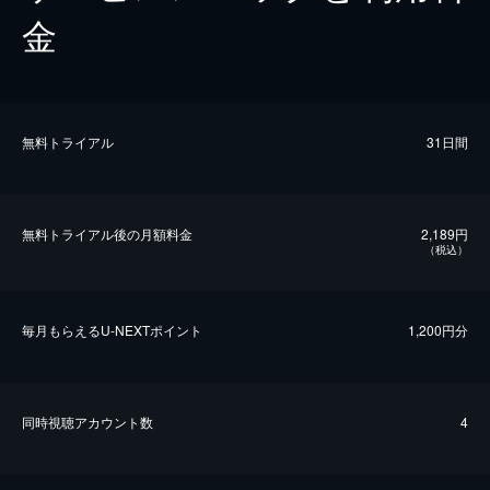
金
無料トライアル
31日間
無料トライアル後の⽉額料金
2,189円
（税込）
毎⽉もらえるU-NEXTポイント
1,200円分
同時視聴アカウント数
4