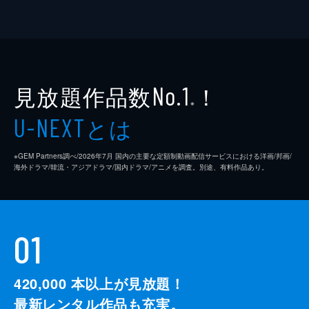
見放題作品数
！
No.1
※
とは
U-NEXT
※GEM Partners調べ/2026年7⽉ 国内の主要な定額制動画配信サービスにおける洋画/邦画/
海外ドラマ/韓流・アジアドラマ/国内ドラマ/アニメを調査。別途、有料作品あり。
01
420,000
本以上が見放題！
最新レンタル作品も充実。