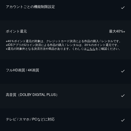
アカウントごとの機能制限設定
ポイント還元
最⼤40%
※
※
40％ポイント還元の対象は、クレジットカード決済による作品の購入 / レンタルです。
※
iOSアプリのUコイン決済による作品の購入 / レンタルは、20％のポイント還元です。
※
還元の対象外となる決済方法や商品があります。くわしくは
こちら
をご確認ください。
フルHD画質 / 4K画質
⾼⾳質（DOLBY DIGITAL PLUS）
テレビ / スマホ / PCなどに対応