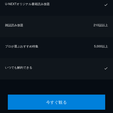
U-NEXTオリジナル書籍読み放題
雑誌読み放題
210誌以上
プロが選ぶおすすめ特集
5,000以上
いつでも解約できる
今すぐ観る