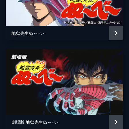
監督
山田徹
キャラクターデザイン
大西陽一
原作
真倉翔
地獄先生ぬ～べ～
音楽
天野正道
作画監督
増田信博
アニメーション制作
東映動画
劇場版 地獄先生ぬ～べ～