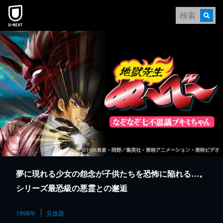
本文へスキップ
夢に現れる少女の怨念が子供たちを恐怖に陥れる…。
シリーズ最恐級の悪霊との邂逅
1998年
見放題