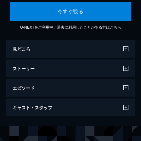
今すぐ観る
U-NEXTをご利用中／過去に利用したことがある方は
こちら
見どころ
ストーリー
エピソード
地獄先生ぬ～べ～ なぞなぞ七不思議ブキ
キャスト・スタッフ
ミちゃん
24分
声の出演
ぬ～べ～
置鮎龍太郎
広
藤田淑子