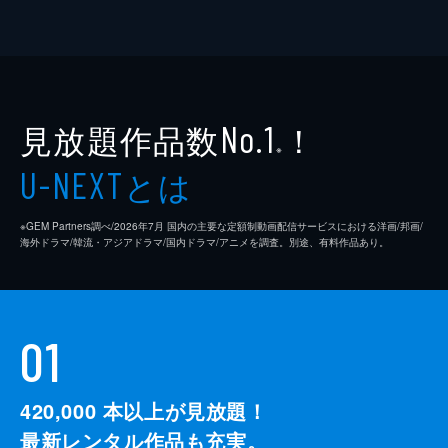
見放題作品数
！
No.1
※
とは
U-NEXT
※GEM Partners調べ/2026年7⽉ 国内の主要な定額制動画配信サービスにおける洋画/邦画/
海外ドラマ/韓流・アジアドラマ/国内ドラマ/アニメを調査。別途、有料作品あり。
01
420,000
本以上が見放題！
最新レンタル作品も充実。