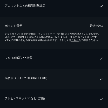
アカウントごとの機能制限設定
ポイント還元
最⼤40%
※
※
40％ポイント還元の対象は、クレジットカード決済による作品の購入 / レンタルです。
※
iOSアプリのUコイン決済による作品の購入 / レンタルは、20％のポイント還元です。
※
還元の対象外となる決済方法や商品があります。くわしくは
こちら
をご確認ください。
フルHD画質 / 4K画質
⾼⾳質（DOLBY DIGITAL PLUS）
テレビ / スマホ / PCなどに対応