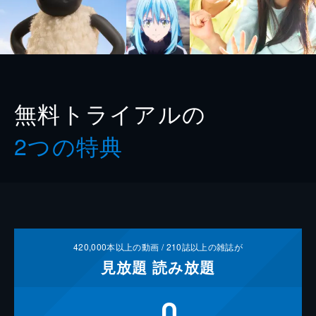
無料トライアルの
2つの特典
420,000
本以上の動画 /
210
誌以上の雑誌が
見放題
読み放題
0