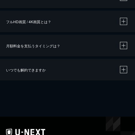
※
作品によって必要なポイントが異なります。
フルHD画質 / 4K画質とは？
月額料金を支払うタイミングは？
※
40％ポイント還元の対象は、クレジットカード決済による作品の購入 / レンタルです。
※
iOSアプリのUコイン決済による作品の購入 / レンタルは、20％のポイント還元です。
※
還元の対象外となる決済方法や商品があります。くわしくは
こちら
をご確認ください。
いつでも解約できますか
こちら