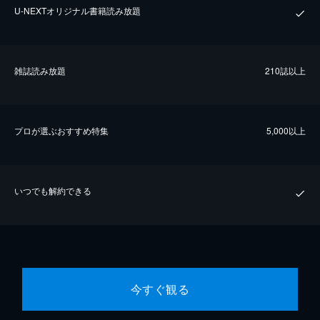
U-NEXTオリジナル書籍読み放題
雑誌読み放題
210誌以上
プロが選ぶおすすめ特集
5,000以上
いつでも解約できる
今すぐ観る