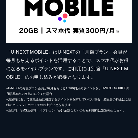
「U-NEXT MOBILE」はU-NEXTの「月額プラン」会員が
毎月もらえるポイントを活用することで、スマホ代がお得
になるモバイルプランです。ご利用には別途「U-NEXT M
OBILE」のお申し込みが必要となります。
※U-NEXTの月額プラン会員が毎月もらえる1,200円分のポイントを、U-NEXT MOBILEの
月額基本料の支払いに充てた場合。
※決済時において支払金額に相当するポイントを保有していない場合、差額分の料金はご登
録のクレジットカードでのお支払いとなります。
※通話料、SMS通信料、オプション（かけ放題など）の月額利用料は別途発生します。