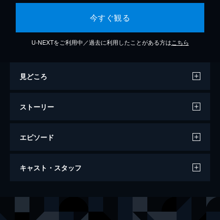
今すぐ観る
U-NEXTをご利用中／過去に利用したことがある方は
こちら
見どころ
ストーリー
エピソード
地獄先生ぬ～べ～ 史上最大の激戦！絶鬼
キャスト・スタッフ
来襲！！
40分
声の出演
ぬ～べ～
置鮎龍太郎
広
藤田淑子