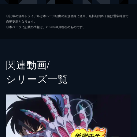
郷子
笠原留美
◎記載の無料トライアルは本ページ経由の新規登録に適用。無料期間終了後は通常料金で
自動更新となります。
美樹
冨永みーな
◎本ページに記載の情報は、2026年8月現在のものです。
玉藻
森川智之
ゆきめ
白鳥由里
いずな
本多知恵子
関連動画/
まこと
浦和めぐみ
シリーズ⼀覧
静
宇和川恵美
律子先生
根谷美智子
美奈子先生
勝生真沙子
絶鬼
緑川光
ナレーション
来宮良子