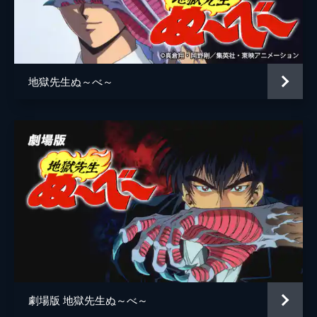
監督
貝澤幸男
キャラクターデザイン
大西陽一
加々美高浩
地獄先生ぬ～べ～
原作
真倉翔
音楽
天野正道
作画監督
加々美高浩
アニメーション制作
東映アニメーション
劇場版 地獄先生ぬ～べ～