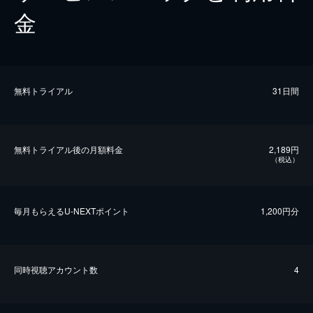
金
無料トライアル
31日間
無料トライアル後の⽉額料金
2,189円
（税込）
毎⽉もらえるU-NEXTポイント
1,200円分
同時視聴アカウント数
4