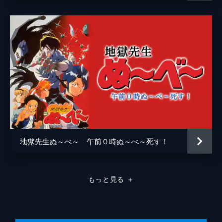
地獄先生ぬ～べ～ 午前０時ぬ～べ～死す！
もっと見る
＋