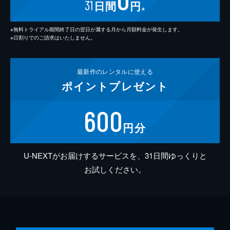
31
日間
円
※
※無料トライアル期間終了日の翌日が属する月から月額料金が発生します。
※日割りでのご請求はいたしません。
最新作の
レンタルに使える
ポイント
プレゼント
600
円分
U-NEXTがお届けするサービスを、31日間ゆっくりと
お試しください。