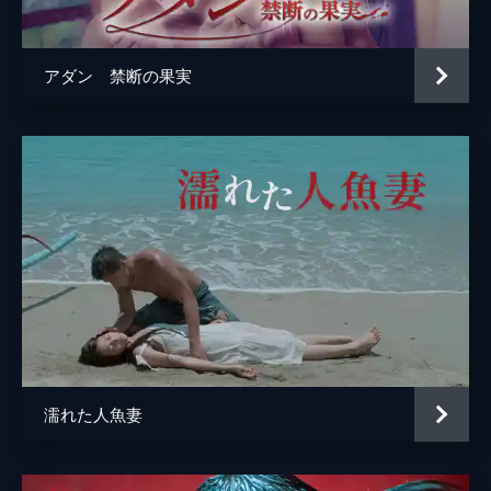
アダン 禁断の果実
濡れた人魚妻