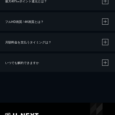
最大40%
ポイント還元とは？
※
※
作品によって必要なポイントが異なります。
フルHD画質 / 4K画質とは？
月額料金を支払うタイミングは？
※
40％ポイント還元の対象は、クレジットカード決済による作品の購入 / レンタルです。
※
iOSアプリのUコイン決済による作品の購入 / レンタルは、20％のポイント還元です。
※
還元の対象外となる決済方法や商品があります。くわしくは
こちら
をご確認ください。
いつでも解約できますか
こちら