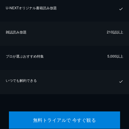
U-NEXTオリジナル書籍読み放題
雑誌読み放題
210誌以上
プロが選ぶおすすめ特集
5,000以上
いつでも解約できる
無料トライアルで 今すぐ観る