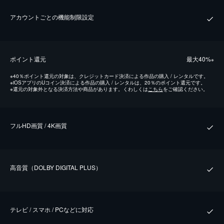
アカウントごとの機能制限設定
ポイント還元
最⼤40%
※
※
40％ポイント還元の対象は、クレジットカード決済による作品の購入 / レンタルです。
※
iOSアプリのUコイン決済による作品の購入 / レンタルは、20％のポイント還元です。
※
還元の対象外となる決済方法や商品があります。くわしくは
こちら
をご確認ください。
フルHD画質 / 4K画質
⾼⾳質（DOLBY DIGITAL PLUS）
テレビ / スマホ / PCなどに対応