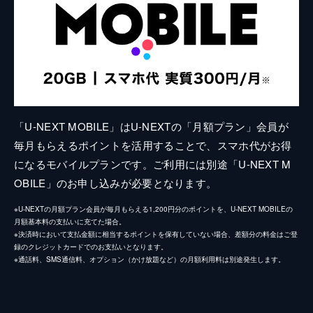
「U-NEXT MOBILE」はU-NEXTの「月額プラン」会員が
毎月もらえるポイントを活用することで、スマホ代がお得
になるモバイルプランです。ご利用には別途「U-NEXT M
OBILE」のお申し込みが必要となります。
※U-NEXTの月額プラン会員が毎月もらえる1,200円分のポイントを、U-NEXT MOBILEの
月額基本料の支払いに充てた場合。
※決済時において支払金額に相当するポイントを保有していない場合、差額分の料金はご登
録のクレジットカードでのお支払いとなります。
※通話料、SMS通信料、オプション（かけ放題など）の月額利用料は別途発生します。