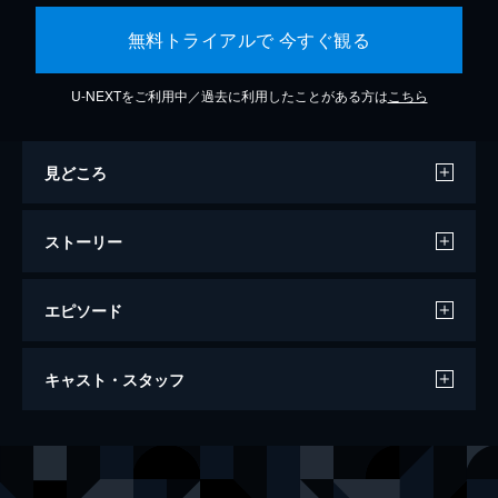
無料トライアルで 今すぐ観る
U-NEXTをご利用中／過去に利用したことがある方は
こちら
見どころ
ストーリー
エピソード
三人の夫
キャスト・スタッフ
105分
出演
ムイ
クロエ・マーヤン
チャン・チャームマン