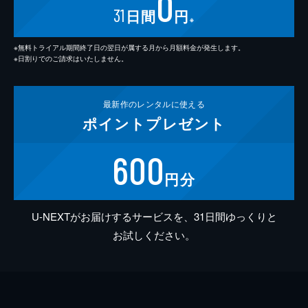
0
31
日間
円
※
※無料トライアル期間終了日の翌日が属する月から月額料金が発生します。
※日割りでのご請求はいたしません。
最新作の
レンタルに使える
ポイント
プレゼント
600
円分
U-NEXTがお届けするサービスを、31日間ゆっくりと
お試しください。