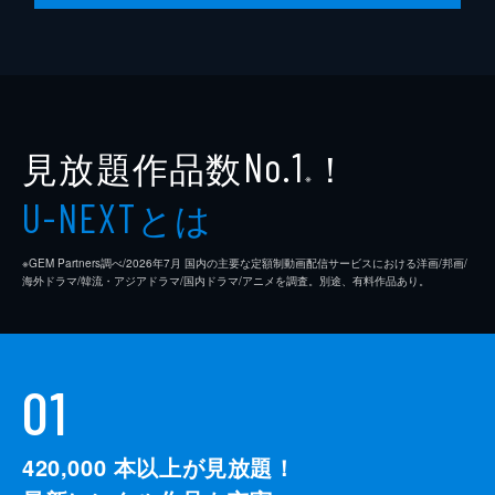
見放題作品数
！
No.1
※
とは
U-NEXT
※GEM Partners調べ/2026年7⽉ 国内の主要な定額制動画配信サービスにおける洋画/邦画/
海外ドラマ/韓流・アジアドラマ/国内ドラマ/アニメを調査。別途、有料作品あり。
01
420,000
本以上が見放題！