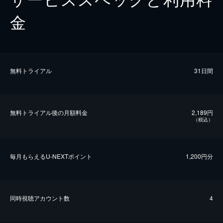
金
無料トライアル
31日間
無料トライアル後の⽉額料金
2,189円
（税込）
毎⽉もらえるU-NEXTポイント
1,200円分
同時視聴アカウント数
4