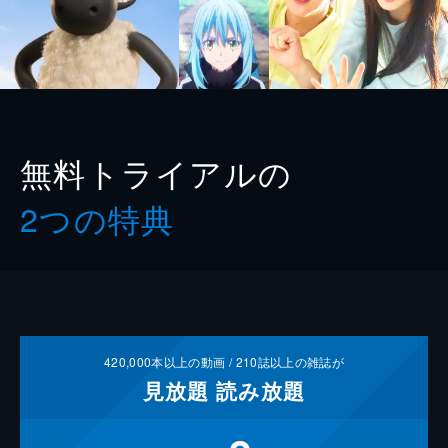
無料トライアルの
2つの特典
420,000
本以上の動画 /
210
誌以上の雑誌が
見放題
読み放題