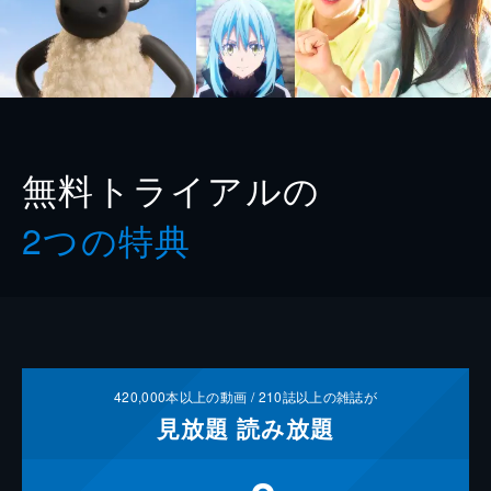
無料トライアルの
2つの特典
420,000
本以上の動画 /
210
誌以上の雑誌が
見放題
読み放題