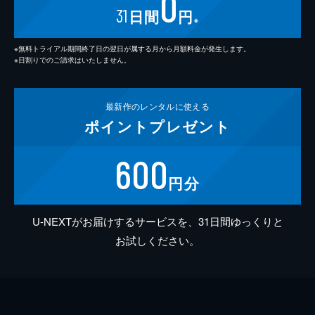
0
31
日間
円
※
※無料トライアル期間終了日の翌日が属する月から月額料金が発生します。
※日割りでのご請求はいたしません。
最新作の
レンタルに使える
ポイント
プレゼント
600
円分
U-NEXTがお届けするサービスを、31日間ゆっくりと
お試しください。