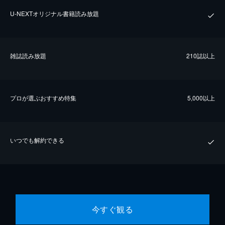
U-NEXTオリジナル書籍読み放題
雑誌読み放題
210誌以上
プロが選ぶおすすめ特集
5,000以上
いつでも解約できる
今すぐ観る