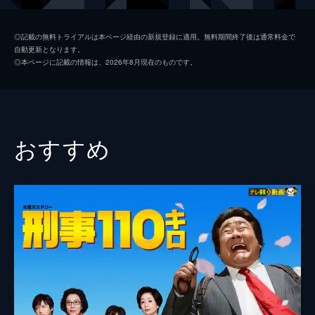
山村紅葉
◎記載の無料トライアルは本ページ経由の新規登録に適用。無料期間終了後は通常料金で
自動更新となります。
若林豪
◎本ページに記載の情報は、2026年8月現在のものです。
岡田茉莉子
中山忍
内田朝陽
おすすめ
野村宏伸
監督
児玉宜久
脚本
安井国穂