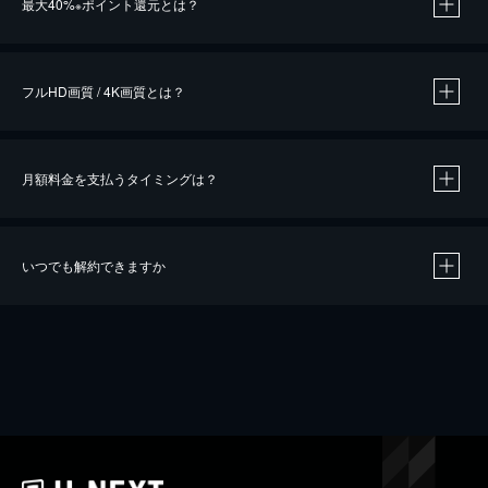
最大40%
ポイント還元とは？
※
※
作品によって必要なポイントが異なります。
フルHD画質 / 4K画質とは？
月額料金を支払うタイミングは？
※
40％ポイント還元の対象は、クレジットカード決済による作品の購入 / レンタルです。
※
iOSアプリのUコイン決済による作品の購入 / レンタルは、20％のポイント還元です。
※
還元の対象外となる決済方法や商品があります。くわしくは
こちら
をご確認ください。
いつでも解約できますか
こちら