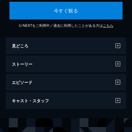
今すぐ観る
U-NEXTをご利用中／過去に利用したことがある方は
こちら
見どころ
ストーリー
エピソード
温泉若おかみの殺人推理＃30（2019年3月
キャスト・スタッフ
3日放送）
102分
出演
東ちづる
羽場裕一