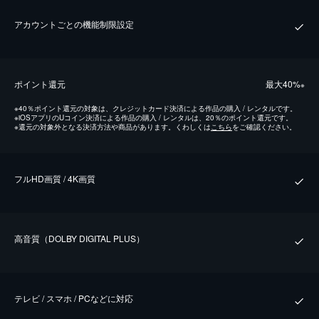
アカウントごとの機能制限設定
ポイント還元
最⼤40%
※
※
40％ポイント還元の対象は、クレジットカード決済による作品の購入 / レンタルです。
※
iOSアプリのUコイン決済による作品の購入 / レンタルは、20％のポイント還元です。
※
還元の対象外となる決済方法や商品があります。くわしくは
こちら
をご確認ください。
フルHD画質 / 4K画質
⾼⾳質（DOLBY DIGITAL PLUS）
テレビ / スマホ / PCなどに対応