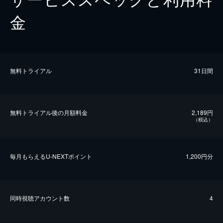
金
無料トライアル
31日間
無料トライアル後の⽉額料金
2,189円
（税込）
毎⽉もらえるU-NEXTポイント
1,200円分
同時視聴アカウント数
4