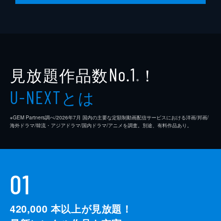
見放題作品数
！
No.1
※
とは
U-NEXT
※GEM Partners調べ/2026年7⽉ 国内の主要な定額制動画配信サービスにおける洋画/邦画/
海外ドラマ/韓流・アジアドラマ/国内ドラマ/アニメを調査。別途、有料作品あり。
01
420,000
本以上が見放題！