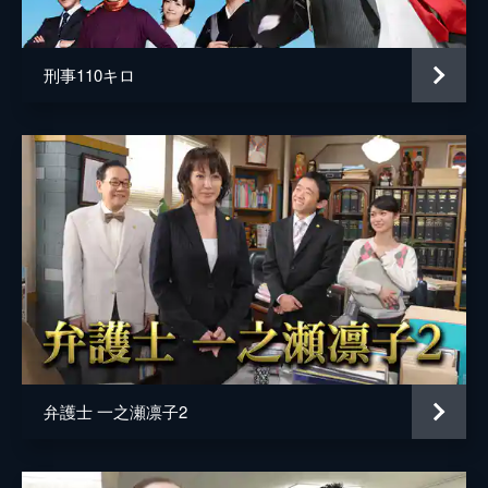
刑事110キロ
弁護士 一之瀬凛子2