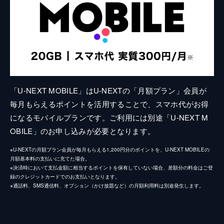
「U-NEXT MOBILE」はU-NEXTの「月額プラン」会員が
毎月もらえるポイントを活用することで、スマホ代がお得
になるモバイルプランです。ご利用には別途「U-NEXT M
OBILE」のお申し込みが必要となります。
※U-NEXTの月額プラン会員が毎月もらえる1,200円分のポイントを、U-NEXT MOBILEの
月額基本料の支払いに充てた場合。
※決済時において支払金額に相当するポイントを保有していない場合、差額分の料金はご登
録のクレジットカードでのお支払いとなります。
※通話料、SMS通信料、オプション（かけ放題など）の月額利用料は別途発生します。