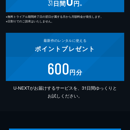
31
日間
円
※
※無料トライアル期間終了日の翌日が属する月から月額料金が発生します。
※日割りでのご請求はいたしません。
最新作の
レンタルに使える
ポイント
プレゼント
600
円分
U-NEXTがお届けするサービスを、31日間ゆっくりと
お試しください。