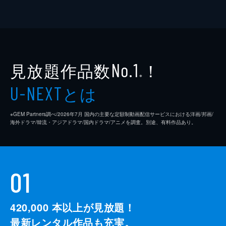
見放題作品数
！
No.1
※
とは
U-NEXT
※GEM Partners調べ/2026年7⽉ 国内の主要な定額制動画配信サービスにおける洋画/邦画/
海外ドラマ/韓流・アジアドラマ/国内ドラマ/アニメを調査。別途、有料作品あり。
01
420,000
本以上が見放題！
最新レンタル作品も充実。