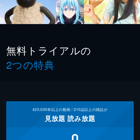
無料トライアルの
2つの特典
420,000
本以上の動画 /
210
誌以上の雑誌が
見放題
読み放題
0