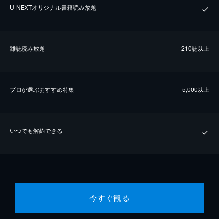
U-NEXTオリジナル書籍読み放題
雑誌読み放題
210誌以上
プロが選ぶおすすめ特集
5,000以上
いつでも解約できる
今すぐ観る