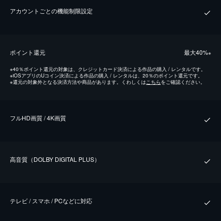
アカウントごとの機能制限設定
ポイント還元
最⼤40%
※
※
40％ポイント還元の対象は、クレジットカード決済による作品の購入 / レンタルです。
※
iOSアプリのUコイン決済による作品の購入 / レンタルは、20％のポイント還元です。
※
還元の対象外となる決済方法や商品があります。くわしくは
こちら
をご確認ください。
フルHD画質 / 4K画質
⾼⾳質（DOLBY DIGITAL PLUS）
テレビ / スマホ / PCなどに対応