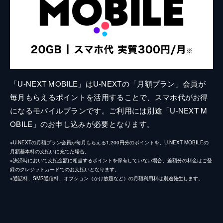
「U-NEXT MOBILE」はU-NEXTの「月額プラン」会員が
毎月もらえるポイントを活用することで、スマホ代がお得
になるモバイルプランです。ご利用には別途「U-NEXT M
OBILE」のお申し込みが必要となります。
※U-NEXTの月額プラン会員が毎月もらえる1,200円分のポイントを、U-NEXT MOBILEの
月額基本料の支払いに充てた場合。
※決済時において支払金額に相当するポイントを保有していない場合、差額分の料金はご登
録のクレジットカードでのお支払いとなります。
※通話料、SMS通信料、オプション（かけ放題など）の月額利用料は別途発生します。