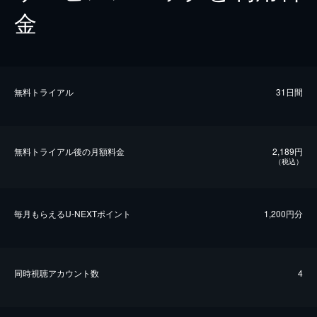
金
無料トライアル
31日間
無料トライアル後の⽉額料金
2,189円
（税込）
毎⽉もらえるU-NEXTポイント
1,200円分
同時視聴アカウント数
4