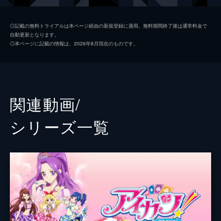
山口愛
◎記載の無料トライアルは本ページ経由の新規登録に適用。無料期間終了後は通常料金で
自動更新となります。
宮本侑芽
◎本ページに記載の情報は、2026年8月現在のものです。
村上奈津実
津田美波
諸星すみれ
関連動画/
田所あずさ
シリーズ⼀覧
大橋彩香
監督
綿田慎也
脚本
柿原優子
原作
BN Pictures
アニメーション制作
BN Pictures