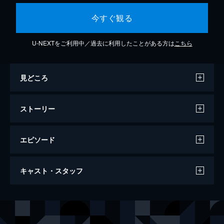
今すぐ観る
U-NEXTをご利用中／過去に利用したことがある方は
こちら
見どころ
ストーリー
エピソード
劇場版アイカツスターズ！
キャスト・スタッフ
59分
声の出演
虹野ゆめ
富田美憂
桜庭ローラ
朝井彩加