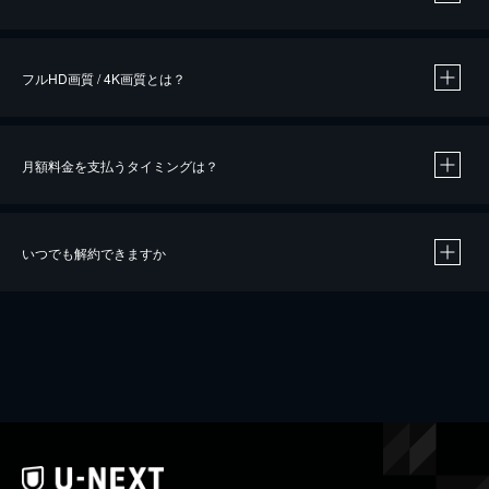
※
作品によって必要なポイントが異なります。
フルHD画質 / 4K画質とは？
月額料金を支払うタイミングは？
※
40％ポイント還元の対象は、クレジットカード決済による作品の購入 / レンタルです。
※
iOSアプリのUコイン決済による作品の購入 / レンタルは、20％のポイント還元です。
※
還元の対象外となる決済方法や商品があります。くわしくは
こちら
をご確認ください。
いつでも解約できますか
こちら