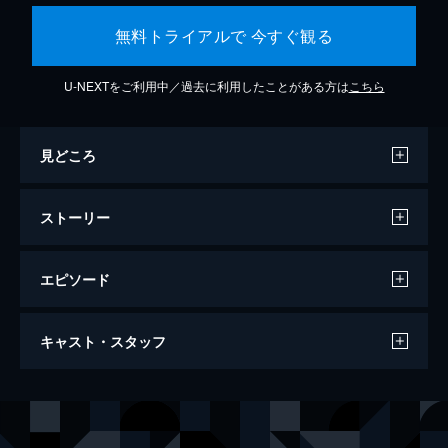
無料トライアルで 今すぐ観る
U-NEXTをご利用中／過去に利用したことがある方は
こちら
見どころ
ストーリー
エピソード
ゴールデン・リバー
キャスト・スタッフ
122分
出演
イーライ・シスターズ
ジョン・Ｃ・ライリー
チャーリー・シスターズ
ホアキン・フェニックス