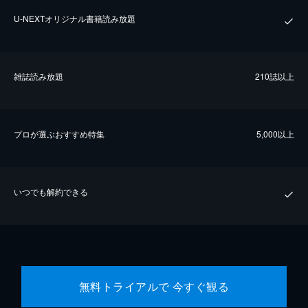
U-NEXTオリジナル書籍読み放題
雑誌読み放題
210誌以上
プロが選ぶおすすめ特集
5,000以上
いつでも解約できる
無料トライアルで 今すぐ観る