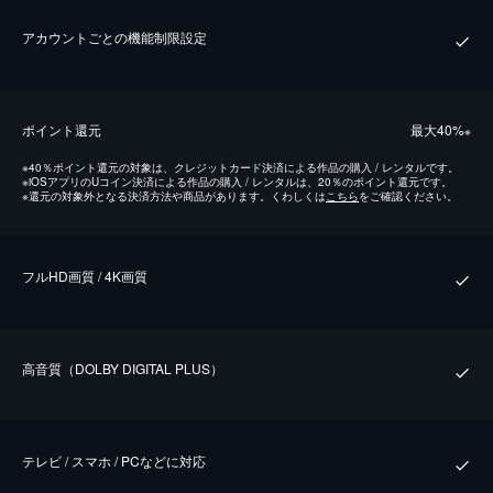
アカウントごとの機能制限設定
ポイント還元
最⼤40%
※
※
40％ポイント還元の対象は、クレジットカード決済による作品の購入 / レンタルです。
※
iOSアプリのUコイン決済による作品の購入 / レンタルは、20％のポイント還元です。
※
還元の対象外となる決済方法や商品があります。くわしくは
こちら
をご確認ください。
フルHD画質 / 4K画質
⾼⾳質（DOLBY DIGITAL PLUS）
テレビ / スマホ / PCなどに対応