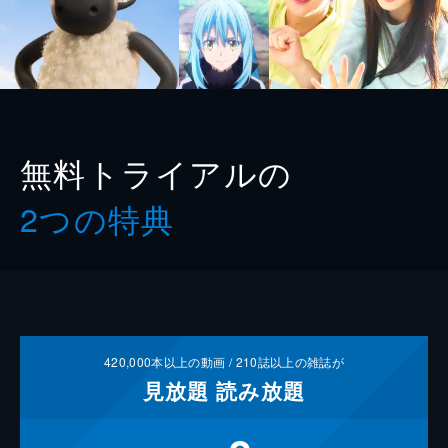
無料トライアルの
2つの特典
420,000
本以上の動画 /
210
誌以上の雑誌が
見放題
読み放題