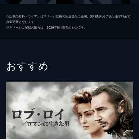
ジョン・モリス
ジェイク・ギレンホール
◎記載の無料トライアルは本ページ経由の新規登録に適用。無料期間終了後は通常料金で
自動更新となります。
ハーマン・カーミット・ウォーム
リズ・アーメッド
◎本ページに記載の情報は、2026年8月現在のものです。
提督
ルトガー・ハウアー
監督
ジャック・オーディアール
脚本
ジャック・オーディアール
おすすめ
トマ・ビデガン
原作
パトリック・デウィット
音楽
アレクサンドル・デスプラ
製作
パスカル・コシュトゥー
グレゴワール・ソルラ
ミヒェル・メルクト