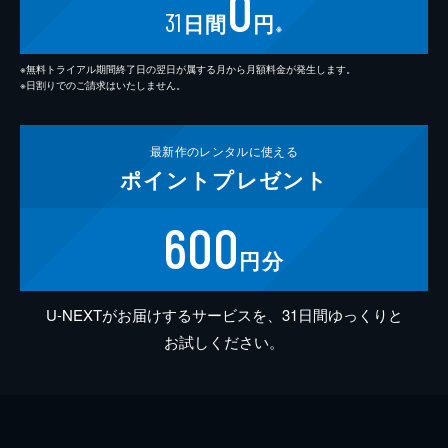
0
31
日間
円
※
※無料トライアル期間終了日の翌日が属する月から月額料金が発生します。
※日割りでのご請求はいたしません。
最新作の
レンタルに使える
ポイント
プレゼント
600
円分
U-NEXTがお届けするサービスを、31日間ゆっくりと
お試しください。