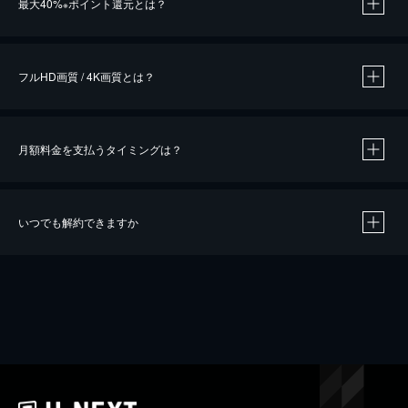
最大40%
ポイント還元とは？
※
※
作品によって必要なポイントが異なります。
フルHD画質 / 4K画質とは？
月額料金を支払うタイミングは？
※
40％ポイント還元の対象は、クレジットカード決済による作品の購入 / レンタルです。
※
iOSアプリのUコイン決済による作品の購入 / レンタルは、20％のポイント還元です。
※
還元の対象外となる決済方法や商品があります。くわしくは
こちら
をご確認ください。
いつでも解約できますか
こちら