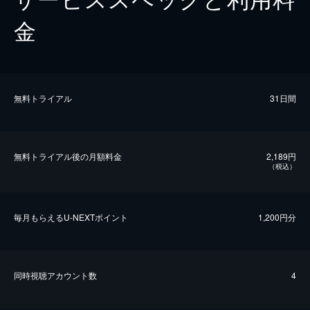
金
無料トライアル
31日間
無料トライアル後の⽉額料金
2,189円
（税込）
毎⽉もらえるU-NEXTポイント
1,200円分
同時視聴アカウント数
4