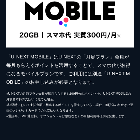
「U-NEXT MOBILE」はU-NEXTの「月額プラン」会員が
毎月もらえるポイントを活用することで、スマホ代がお得
になるモバイルプランです。ご利用には別途「U-NEXT M
OBILE」のお申し込みが必要となります。
※U-NEXTの月額プラン会員が毎月もらえる1,200円分のポイントを、U-NEXT MOBILEの
月額基本料の支払いに充てた場合。
※決済時において支払金額に相当するポイントを保有していない場合、差額分の料金はご登
録のクレジットカードでのお支払いとなります。
※通話料、SMS通信料、オプション（かけ放題など）の月額利用料は別途発生します。