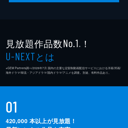
見放題作品数
！
No.1
※
とは
U-NEXT
※GEM Partners調べ/2026年7⽉ 国内の主要な定額制動画配信サービスにおける洋画/邦画/
海外ドラマ/韓流・アジアドラマ/国内ドラマ/アニメを調査。別途、有料作品あり。
01
420,000
本以上が見放題！