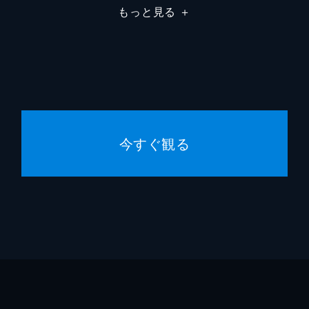
もっと見る
＋
ブレイ
小市慢
瑛蓮
藤井宏
今すぐ観る
中野量
中野量
大野敏
中島京
渡邊崇