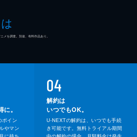
とは
マ/アニメを調査。別途、有料作品あり。
04
解約は
得に。
いつでもOK。
のポイン
U-NEXTの解約は、いつでも手続
ルやマン
き可能です。無料トライアル期間
月に持ち
中の解約の場合、月額料金は発生