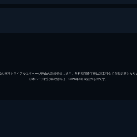
東芙美
蒼井優
今村麻里
竹内結
載の無料トライアルは本ページ経由の新規登録に適用。無料期間終了後は通常料金で自動更新となり
◎本ページに記載の情報は、2026年8月現在のものです。
東曜子
松原智
東昇平
山崎努
今村新
北村有
磐田道彦
中村倫