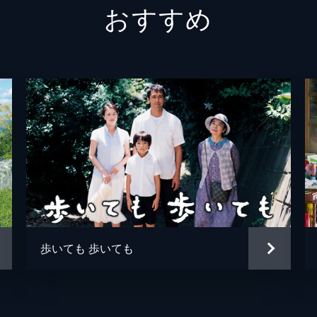
おすすめ
今村崇
杉田雷
今村崇
蒲田優
松澤匠
清水く
倉野章
不破万
おかや
歩いても 歩いても
池谷の
藤原季