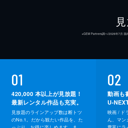
見
※GEM Partners調べ/20
01
02
420,000
本以上が見放題！
動画も
最新レンタル作品も充実。
U-NE
見放題のラインアップ数は断トツ
映画 / 
のNo.1。だから観たい作品を、た
ん、マンガ 
っぷり、お得に楽しめます。ま
豊富にラ