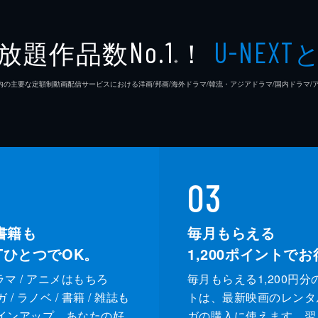
放題作品数
！
No.1
U-NEXT
※
26年7⽉ 国内の主要な定額制動画配信サービスにおける洋画/邦画/海外ドラマ/韓流・アジアドラマ/国内ドラ
03
書籍も
毎月もらえる
XTひとつでOK。
1,200
ポイントでお
ドラマ / アニメはもちろ
毎月もらえる1,200円分
/ ラノベ / 書籍 / 雑誌も
トは、最新映画のレンタ
インアップ。あなたの好
ガの購入に使えます。翌