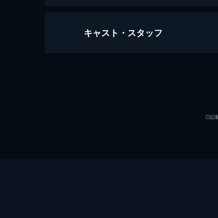
キャスト・スタッフ
長いお別れ
127分
出演
◎記