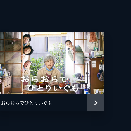
麟
惟人
るみ
子
作
まはじめ
おらおらでひとりいぐも
ぶえ
節