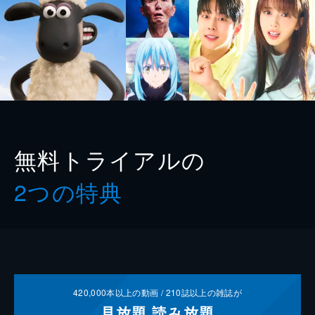
無料トライアルの
2つの特典
420,000
本以上の動画 /
210
誌以上の雑誌が
見放題
読み放題