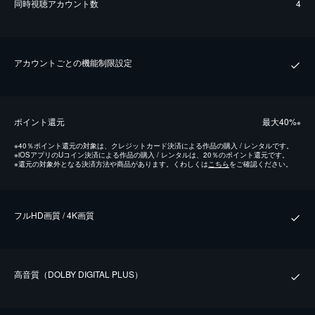
同時視聴アカウント数
4
アカウントごとの機能制限設定
ポイント還元
最⼤40%
※
※
40％ポイント還元の対象は、クレジットカード決済による作品の購入 / レンタルです。
※
iOSアプリのUコイン決済による作品の購入 / レンタルは、20％のポイント還元です。
※
還元の対象外となる決済方法や商品があります。くわしくは
こちら
をご確認ください。
フルHD画質 / 4K画質
⾼⾳質（DOLBY DIGITAL PLUS）