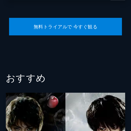
小栗旬
葉山ヒロ
無料トライアルで 今すぐ観る
翁華栄
遠山俊也
大河内浩
芳本美代子
鈴木拓
おすすめ
ジャッキーちゃん
監督
田中亮
脚本
古沢良太
音楽
fox capture plan
製作
石原隆