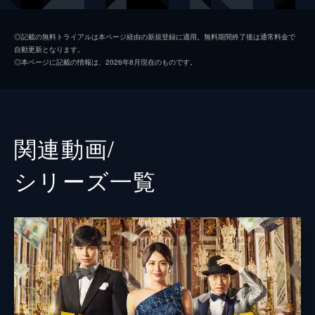
五十嵐
小手伸也
◎記載の無料トライアルは本ページ経由の新規登録に適用。無料期間終了後は通常料金で
自動更新となります。
リチャード
小日向文世
◎本ページに記載の情報は、2026年8月現在のものです。
ラン・リウ
竹内結子
ジェシー
三浦春馬
赤星栄介
江口洋介
関連動画/
モナコ
織田梨沙
シリーズ⼀覧
ちょび髭
瀧川英次
バトラー
マイケル・キダ
前田敦子
佐津川愛美
岡田義徳