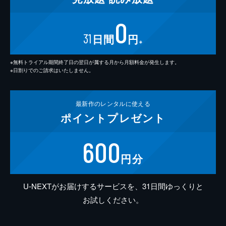
0
31
日間
円
※
※無料トライアル期間終了日の翌日が属する月から月額料金が発生します。
※日割りでのご請求はいたしません。
最新作の
レンタルに使える
ポイント
プレゼント
600
円分
U-NEXTがお届けするサービスを、31日間ゆっくりと
お試しください。