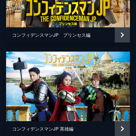
桜井ユキ
生瀬勝久
山口紗弥加
コンフィデンスマンJP プリンセス編
小池徹平
佐藤隆太
吉瀬美智子
石黒賢
和田聰宏
小澤亮太
伊島空
玉川蓮
コンフィデンスマンJP 英雄編
一双麻希