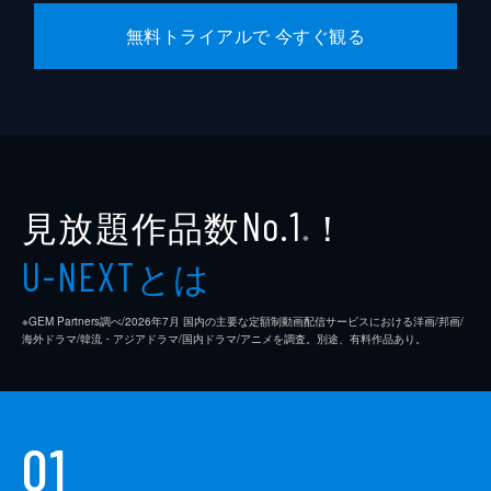
無料トライアルで 今すぐ観る
見放題作品数
！
No.1
※
とは
U-NEXT
※GEM Partners調べ/2026年7⽉ 国内の主要な定額制動画配信サービスにおける洋画/邦画/
海外ドラマ/韓流・アジアドラマ/国内ドラマ/アニメを調査。別途、有料作品あり。
01