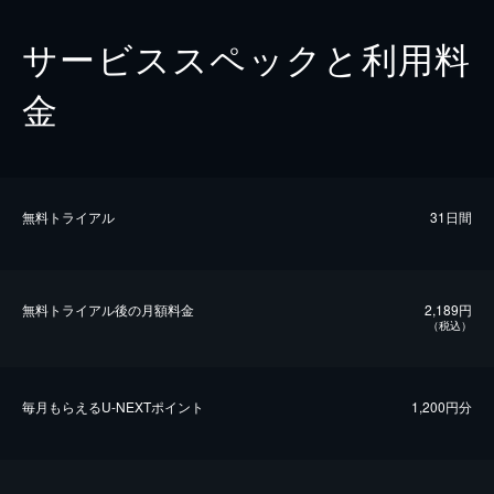
サービススペックと利用料
金
無料トライアル
31日間
無料トライアル後の⽉額料金
2,189円
（税込）
毎⽉もらえるU-NEXTポイント
1,200円分