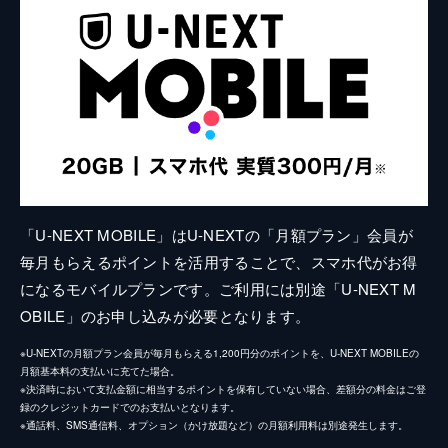
「U-NEXT MOBILE」はU-NEXTの「月額プラン」会員が
毎月もらえるポイントを活用することで、スマホ代がお得
になるモバイルプランです。ご利用には別途「U-NEXT M
OBILE」のお申し込みが必要となります。
※U-NEXTの月額プラン会員が毎月もらえる1,200円分のポイントを、U-NEXT MOBILEの
月額基本料の支払いに充てた場合。
※決済時において支払金額に相当するポイントを保有していない場合、差額分の料金はご登
録のクレジットカードでのお支払いとなります。
※通話料、SMS通信料、オプション（かけ放題など）の月額利用料は別途発生します。