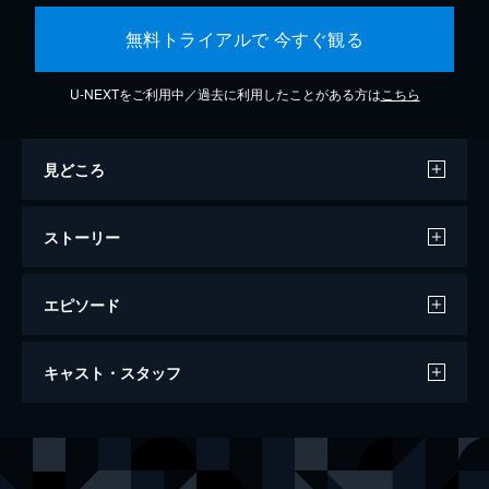
無料トライアルで 今すぐ観る
U-NEXTをご利用中／過去に利用したことがある方は
こちら
見どころ
ストーリー
エピソード
コンフィデンスマンJP ロマンス編
キャスト・スタッフ
116分
出演
ダー子
長澤まさみ
ボクちゃん
東出昌大