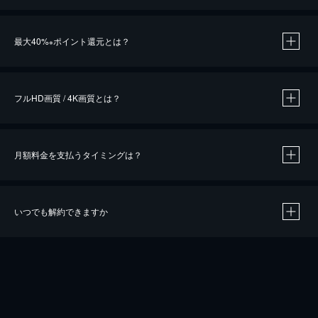
※
最大40%
ポイント還元とは？
※
※
作品によって必要なポイントが異なります。
フルHD画質 / 4K画質とは？
月額料金を支払うタイミングは？
※
40％ポイント還元の対象は、クレジットカード決済による作品の購入 / レンタルです。
※
iOSアプリのUコイン決済による作品の購入 / レンタルは、20％のポイント還元です。
※
還元の対象外となる決済方法や商品があります。くわしくは
こちら
をご確認ください。
いつでも解約できますか
こちら