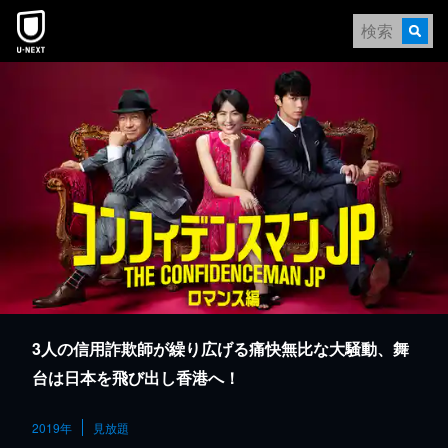
本文へスキップ
3人の信用詐欺師が繰り広げる痛快無比な大騒動、舞
台は日本を飛び出し香港へ！
2019年
見放題