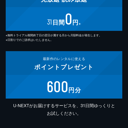
0
31
日間
円
※
※無料トライアル期間終了日の翌日が属する月から月額料金が発生します。
※日割りでのご請求はいたしません。
最新作の
レンタルに使える
ポイント
プレゼント
600
円分
U-NEXTがお届けするサービスを、31日間ゆっくりと
お試しください。