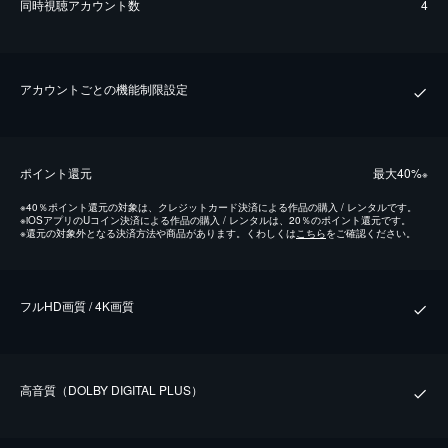
同時視聴アカウント数
4
アカウントごとの機能制限設定
ポイント還元
最⼤40%
※
※
40％ポイント還元の対象は、クレジットカード決済による作品の購入 / レンタルです。
※
iOSアプリのUコイン決済による作品の購入 / レンタルは、20％のポイント還元です。
※
還元の対象外となる決済方法や商品があります。くわしくは
こちら
をご確認ください。
フルHD画質 / 4K画質
⾼⾳質（DOLBY DIGITAL PLUS）