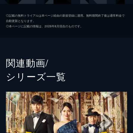
五十嵐
小手伸也
◎記載の無料トライアルは本ページ経由の新規登録に適用。無料期間終了後は通常料金で
自動更新となります。
リチャード
小日向文世
◎本ページに記載の情報は、2026年8月現在のものです。
ラン・リウ
竹内結子
ジェシー
三浦春馬
赤星栄介
江口洋介
関連動画/
モナコ
織田梨沙
シリーズ⼀覧
ちょび髭
瀧川英次
バトラー
マイケル・キダ
前田敦子
佐津川愛美
岡田義徳