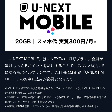
「U-NEXT MOBILE」はU-NEXTの「月額プラン」会員が
毎月もらえるポイントを活用することで、スマホ代がお得
になるモバイルプランです。ご利用には別途「U-NEXT M
OBILE」のお申し込みが必要となります。
※U-NEXTの月額プラン会員が毎月もらえる1,200円分のポイントを、U-NEXT MOBILEの
月額基本料の支払いに充てた場合。
※決済時において支払金額に相当するポイントを保有していない場合、差額分の料金はご登
録のクレジットカードでのお支払いとなります。
※通話料、SMS通信料、オプション（かけ放題など）の月額利用料は別途発生します。