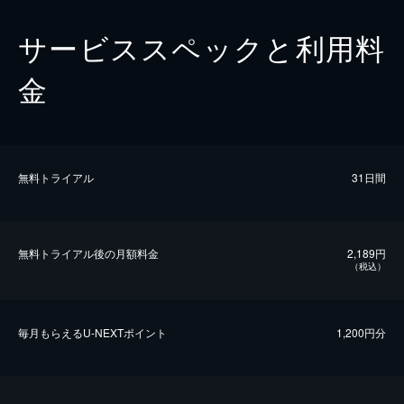
サービススペックと利用料
金
無料トライアル
31日間
無料トライアル後の⽉額料金
2,189円
（税込）
毎⽉もらえるU-NEXTポイント
1,200円分