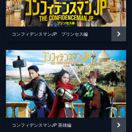
桜井ユキ
生瀬勝久
山口紗弥加
コンフィデンスマンJP プリンセス編
小池徹平
佐藤隆太
吉瀬美智子
石黒賢
和田聰宏
小澤亮太
伊島空
玉川蓮
コンフィデンスマンJP 英雄編
一双麻希