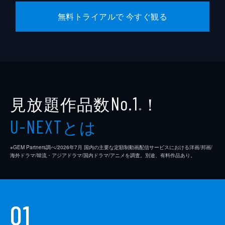
無料トライアルで 今すぐ観る
見放題作品数
！
No.1
※
とは
U-NEXT
※GEM Partners調べ/2026年7⽉ 国内の主要な定額制動画配信サービスにおける洋画/邦画/
海外ドラマ/韓流・アジアドラマ/国内ドラマ/アニメを調査。別途、有料作品あり。
01