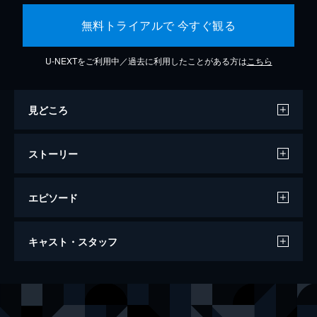
無料トライアルで 今すぐ観る
U-NEXTをご利用中／過去に利用したことがある方は
こちら
見どころ
ストーリー
エピソード
コンフィデンスマンJP ロマンス編
キャスト・スタッフ
116分
出演
ダー子
長澤まさみ
ボクちゃん
東出昌大