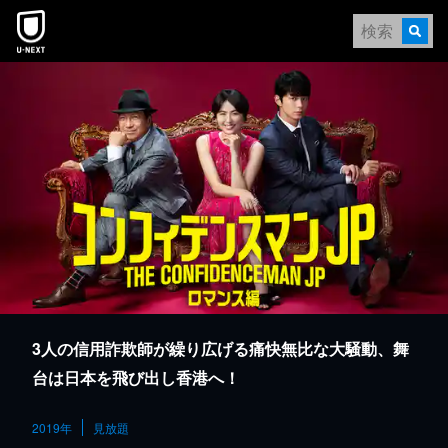
本文へスキップ
3人の信用詐欺師が繰り広げる痛快無比な大騒動、舞
台は日本を飛び出し香港へ！
2019年
見放題