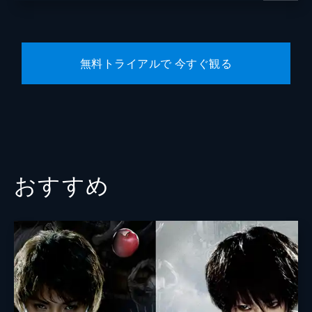
小栗旬
葉山ヒロ
無料トライアルで 今すぐ観る
翁華栄
遠山俊也
大河内浩
芳本美代子
鈴木拓
おすすめ
ジャッキーちゃん
監督
田中亮
脚本
古沢良太
音楽
fox capture plan
製作
石原隆