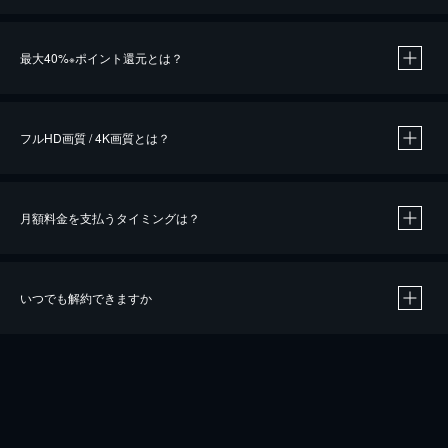
※
最大40%
ポイント還元とは？
※
※
作品によって必要なポイントが異なります。
フルHD画質 / 4K画質とは？
月額料金を支払うタイミングは？
※
40％ポイント還元の対象は、クレジットカード決済による作品の購入 / レンタルです。
※
iOSアプリのUコイン決済による作品の購入 / レンタルは、20％のポイント還元です。
※
還元の対象外となる決済方法や商品があります。くわしくは
こちら
をご確認ください。
いつでも解約できますか
こちら