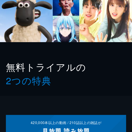
無料トライアルの
2つの特典
420,000
本以上の動画 /
210
誌以上の雑誌が
見放題
読み放題