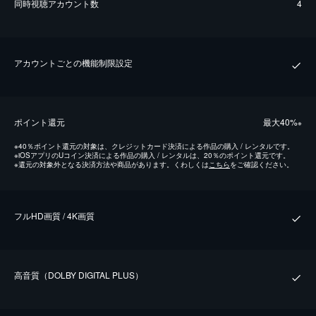
同時視聴アカウント数
4
アカウントごとの機能制限設定
ポイント還元
最⼤40%
※
※
40％ポイント還元の対象は、クレジットカード決済による作品の購入 / レンタルです。
※
iOSアプリのUコイン決済による作品の購入 / レンタルは、20％のポイント還元です。
※
還元の対象外となる決済方法や商品があります。くわしくは
こちら
をご確認ください。
フルHD画質 / 4K画質
⾼⾳質（DOLBY DIGITAL PLUS）