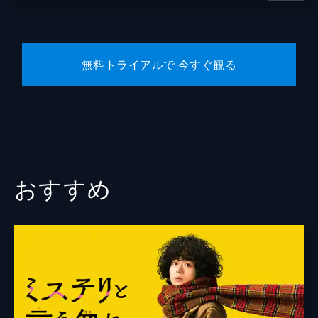
小栗旬
葉山ヒロ
無料トライアルで 今すぐ観る
翁華栄
遠山俊也
大河内浩
芳本美代子
鈴木拓
おすすめ
ジャッキーちゃん
監督
田中亮
脚本
古沢良太
音楽
fox capture plan
製作
石原隆