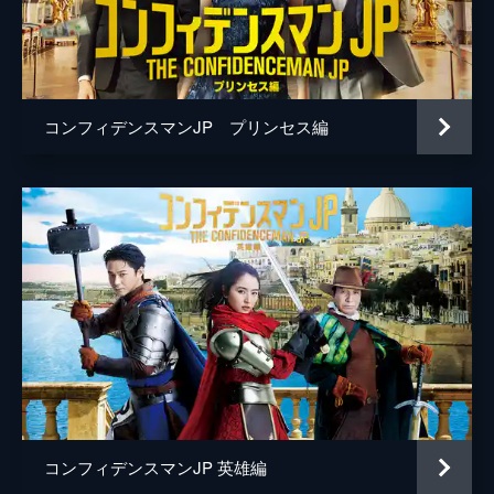
桜井ユキ
生瀬勝久
山口紗弥加
コンフィデンスマンJP プリンセス編
小池徹平
佐藤隆太
吉瀬美智子
石黒賢
和田聰宏
小澤亮太
伊島空
玉川蓮
コンフィデンスマンJP 英雄編
一双麻希