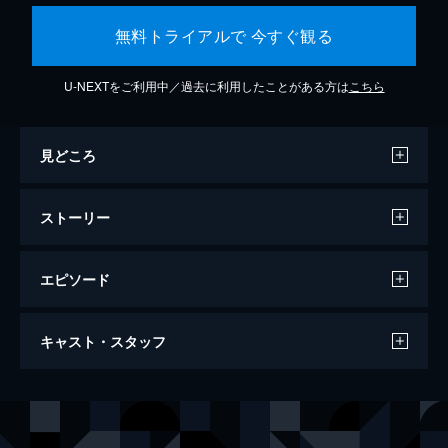
無料トライアルで 今すぐ観る
U-NEXTをご利用中／過去に利用したことがある方は
こちら
見どころ
ストーリー
エピソード
コンフィデンスマンJP ロマンス編
キャスト・スタッフ
116分
出演
ダー子
長澤まさみ
ボクちゃん
東出昌大