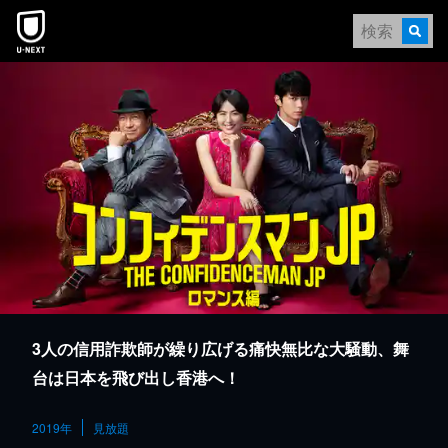
本文へスキップ
3人の信用詐欺師が繰り広げる痛快無比な大騒動、舞
台は日本を飛び出し香港へ！
2019年
見放題