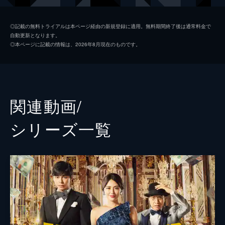
五十嵐
小手伸也
◎記載の無料トライアルは本ページ経由の新規登録に適用。無料期間終了後は通常料金で
自動更新となります。
リチャード
小日向文世
◎本ページに記載の情報は、2026年8月現在のものです。
ラン・リウ
竹内結子
ジェシー
三浦春馬
赤星栄介
江口洋介
関連動画/
モナコ
織田梨沙
シリーズ⼀覧
ちょび髭
瀧川英次
バトラー
マイケル・キダ
前田敦子
佐津川愛美
岡田義徳