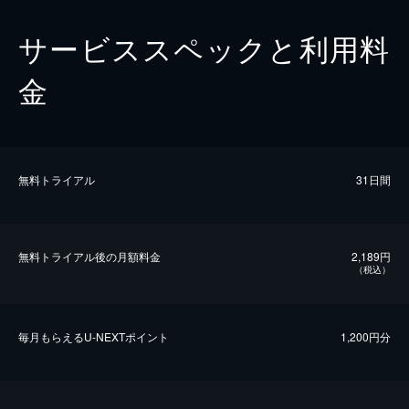
サービススペックと利用料
金
無料トライアル
31日間
無料トライアル後の⽉額料金
2,189円
（税込）
毎⽉もらえるU-NEXTポイント
1,200円分