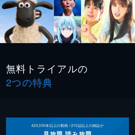
無料トライアルの
2つの特典
420,000
本以上の動画 /
210
誌以上の雑誌が
見放題
読み放題