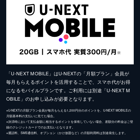
「U-NEXT MOBILE」はU-NEXTの「月額プラン」会員が
毎月もらえるポイントを活用することで、スマホ代がお得
になるモバイルプランです。ご利用には別途「U-NEXT M
OBILE」のお申し込みが必要となります。
※U-NEXTの月額プラン会員が毎月もらえる1,200円分のポイントを、U-NEXT MOBILEの
月額基本料の支払いに充てた場合。
※決済時において支払金額に相当するポイントを保有していない場合、差額分の料金はご登
録のクレジットカードでのお支払いとなります。
※通話料、SMS通信料、オプション（かけ放題など）の月額利用料は別途発生します。