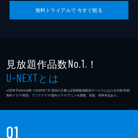
無料トライアルで 今すぐ観る
見放題作品数
！
No.1
※
とは
U-NEXT
※GEM Partners調べ/2026年7⽉ 国内の主要な定額制動画配信サービスにおける洋画/邦画/
海外ドラマ/韓流・アジアドラマ/国内ドラマ/アニメを調査。別途、有料作品あり。
01