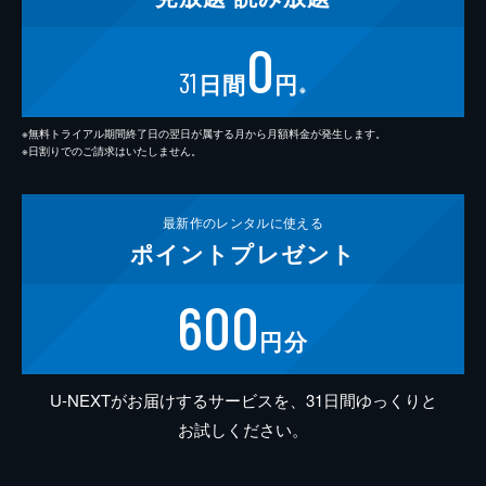
0
31
日間
円
※
※無料トライアル期間終了日の翌日が属する月から月額料金が発生します。
※日割りでのご請求はいたしません。
最新作の
レンタルに使える
ポイント
プレゼント
600
円分
U-NEXTがお届けするサービスを、31日間ゆっくりと
お試しください。