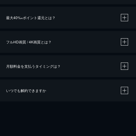
※
最大40%
ポイント還元とは？
※
※
作品によって必要なポイントが異なります。
フルHD画質 / 4K画質とは？
月額料金を支払うタイミングは？
※
40％ポイント還元の対象は、クレジットカード決済による作品の購入 / レンタルです。
※
iOSアプリのUコイン決済による作品の購入 / レンタルは、20％のポイント還元です。
※
還元の対象外となる決済方法や商品があります。くわしくは
こちら
をご確認ください。
いつでも解約できますか
こちら