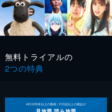
無料トライアルの
2つの特典
420,000
本以上の動画 /
210
誌以上の雑誌が
見放題
読み放題