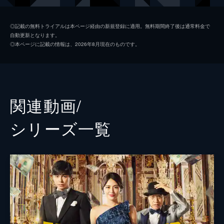
五十嵐
小手伸也
◎記載の無料トライアルは本ページ経由の新規登録に適用。無料期間終了後は通常料金で
自動更新となります。
リチャード
小日向文世
◎本ページに記載の情報は、2026年8月現在のものです。
ラン・リウ
竹内結子
ジェシー
三浦春馬
赤星栄介
江口洋介
関連動画/
モナコ
織田梨沙
シリーズ⼀覧
ちょび髭
瀧川英次
バトラー
マイケル・キダ
前田敦子
佐津川愛美
岡田義徳