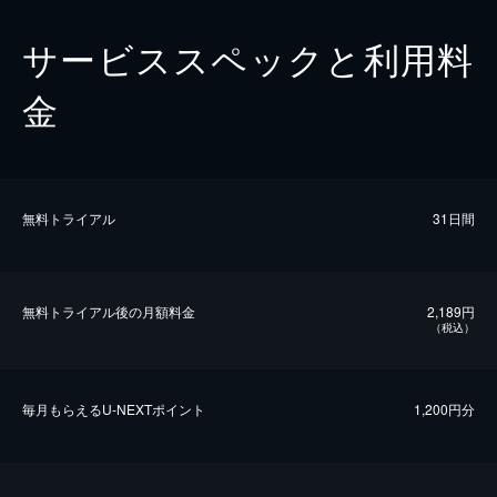
サービススペックと利用料
金
無料トライアル
31日間
無料トライアル後の⽉額料金
2,189円
（税込）
毎⽉もらえるU-NEXTポイント
1,200円分