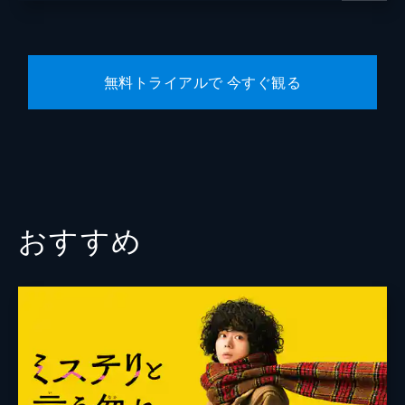
小栗旬
葉山ヒロ
無料トライアルで 今すぐ観る
翁華栄
遠山俊也
大河内浩
芳本美代子
鈴木拓
おすすめ
ジャッキーちゃん
監督
田中亮
脚本
古沢良太
音楽
fox capture plan
製作
石原隆