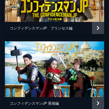
桜井ユキ
生瀬勝久
山口紗弥加
コンフィデンスマンJP プリンセス編
小池徹平
佐藤隆太
吉瀬美智子
石黒賢
和田聰宏
小澤亮太
伊島空
玉川蓮
コンフィデンスマンJP 英雄編
一双麻希