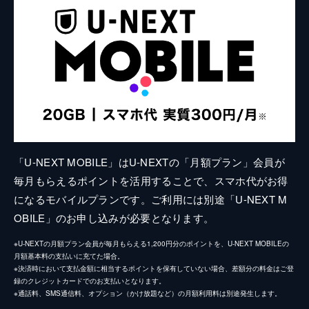
「U-NEXT MOBILE」はU-NEXTの「月額プラン」会員が
毎月もらえるポイントを活用することで、スマホ代がお得
になるモバイルプランです。ご利用には別途「U-NEXT M
OBILE」のお申し込みが必要となります。
※U-NEXTの月額プラン会員が毎月もらえる1,200円分のポイントを、U-NEXT MOBILEの
月額基本料の支払いに充てた場合。
※決済時において支払金額に相当するポイントを保有していない場合、差額分の料金はご登
録のクレジットカードでのお支払いとなります。
※通話料、SMS通信料、オプション（かけ放題など）の月額利用料は別途発生します。