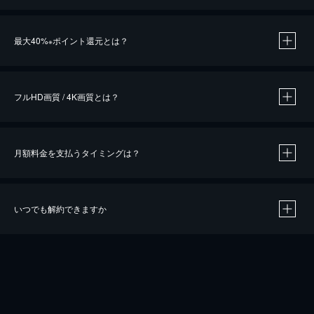
※
最大40%
ポイント還元とは？
※
※
作品によって必要なポイントが異なります。
フルHD画質 / 4K画質とは？
月額料金を支払うタイミングは？
※
40％ポイント還元の対象は、クレジットカード決済による作品の購入 / レンタルです。
※
iOSアプリのUコイン決済による作品の購入 / レンタルは、20％のポイント還元です。
※
還元の対象外となる決済方法や商品があります。くわしくは
こちら
をご確認ください。
いつでも解約できますか
こちら