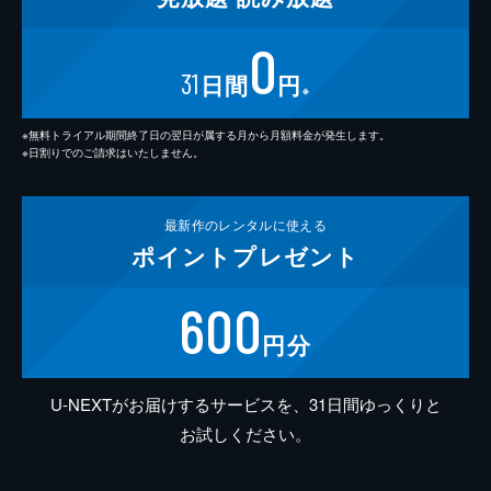
0
31
日間
円
※
※無料トライアル期間終了日の翌日が属する月から月額料金が発生します。
※日割りでのご請求はいたしません。
最新作の
レンタルに使える
ポイント
プレゼント
600
円分
U-NEXTがお届けするサービスを、31日間ゆっくりと
お試しください。