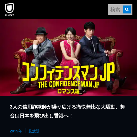
本文へスキップ
3人の信用詐欺師が繰り広げる痛快無比な大騒動、舞
台は日本を飛び出し香港へ！
2019年
見放題