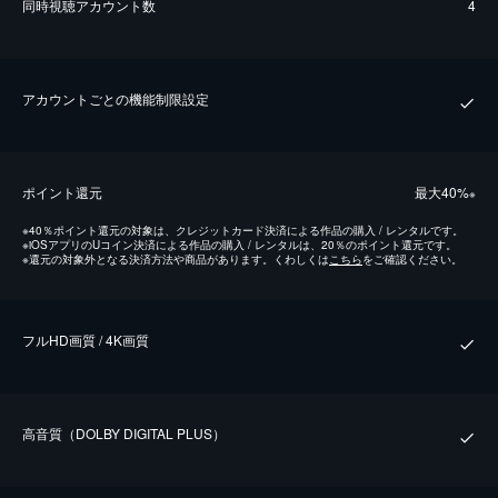
同時視聴アカウント数
4
アカウントごとの機能制限設定
ポイント還元
最⼤40%
※
※
40％ポイント還元の対象は、クレジットカード決済による作品の購入 / レンタルです。
※
iOSアプリのUコイン決済による作品の購入 / レンタルは、20％のポイント還元です。
※
還元の対象外となる決済方法や商品があります。くわしくは
こちら
をご確認ください。
フルHD画質 / 4K画質
⾼⾳質（DOLBY DIGITAL PLUS）