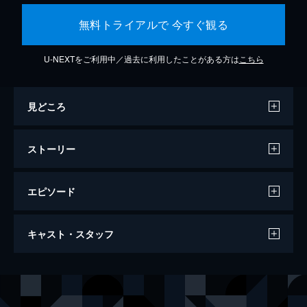
無料トライアルで 今すぐ観る
U-NEXTをご利用中／過去に利用したことがある方は
こちら
見どころ
ストーリー
エピソード
コンフィデンスマンJP ロマンス編
キャスト・スタッフ
116分
出演
ダー子
長澤まさみ
ボクちゃん
東出昌大