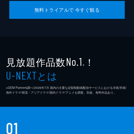
無料トライアルで 今すぐ観る
見放題作品数
！
No.1
※
とは
U-NEXT
※GEM Partners調べ/2026年7⽉ 国内の主要な定額制動画配信サービスにおける洋画/邦画/
海外ドラマ/韓流・アジアドラマ/国内ドラマ/アニメを調査。別途、有料作品あり。
01