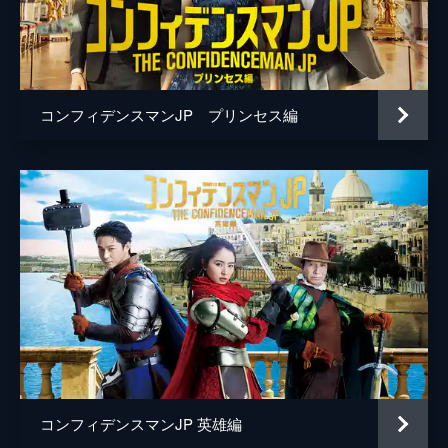
桜井ユキ
生瀬勝久
山口紗弥加
コンフィデンスマンJP プリンセス編
小池徹平
佐藤隆太
吉瀬美智子
石黒賢
和田聰宏
小澤亮太
伊島空
玉川蓮
コンフィデンスマンJP 英雄編
一双麻希