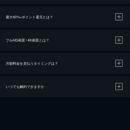
※
最大40%
ポイント還元とは？
※
※
作品によって必要なポイントが異なります。
フルHD画質 / 4K画質とは？
月額料金を支払うタイミングは？
※
40％ポイント還元の対象は、クレジットカード決済による作品の購入 / レンタルです。
※
iOSアプリのUコイン決済による作品の購入 / レンタルは、20％のポイント還元です。
※
還元の対象外となる決済方法や商品があります。くわしくは
こちら
をご確認ください。
いつでも解約できますか
こちら