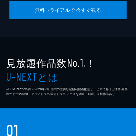
無料トライアルで 今すぐ観る
見放題作品数
！
No.1
※
とは
U-NEXT
※GEM Partners調べ/2026年7⽉ 国内の主要な定額制動画配信サービスにおける洋画/邦画/
海外ドラマ/韓流・アジアドラマ/国内ドラマ/アニメを調査。別途、有料作品あり。
01