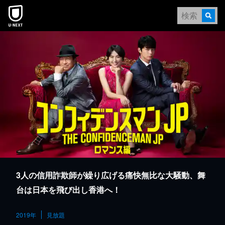
本文へスキップ
3人の信用詐欺師が繰り広げる痛快無比な大騒動、舞
台は日本を飛び出し香港へ！
2019年
見放題