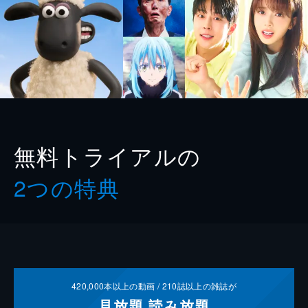
無料トライアルの
2つの特典
420,000
本以上の動画 /
210
誌以上の雑誌が
見放題
読み放題