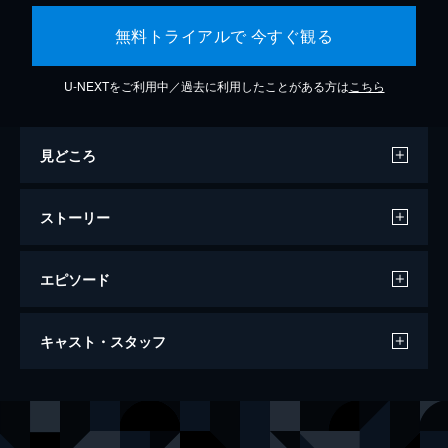
無料トライアルで 今すぐ観る
U-NEXTをご利用中／過去に利用したことがある方は
こちら
見どころ
ストーリー
エピソード
コンフィデンスマンJP ロマンス編
キャスト・スタッフ
116分
出演
ダー子
長澤まさみ
ボクちゃん
東出昌大