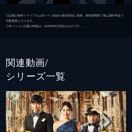
五十嵐
小手伸也
◎記載の無料トライアルは本ページ経由の新規登録に適用。無料期間終了後は通常料金で
自動更新となります。
リチャード
小日向文世
◎本ページに記載の情報は、2026年8月現在のものです。
ラン・リウ
竹内結子
ジェシー
三浦春馬
赤星栄介
江口洋介
関連動画/
モナコ
織田梨沙
シリーズ⼀覧
ちょび髭
瀧川英次
バトラー
マイケル・キダ
前田敦子
佐津川愛美
岡田義徳