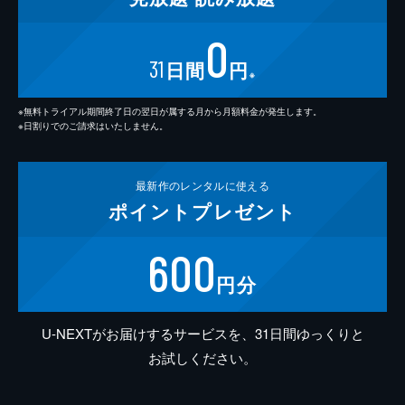
0
31
日間
円
※
※無料トライアル期間終了日の翌日が属する月から月額料金が発生します。
※日割りでのご請求はいたしません。
最新作の
レンタルに使える
ポイント
プレゼント
600
円分
U-NEXTがお届けするサービスを、31日間ゆっくりと
お試しください。