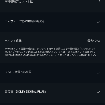
同時視聴アカウント数
4
アカウントごとの機能制限設定
ポイント還元
最⼤40%
※
※
40％ポイント還元の対象は、クレジットカード決済による作品の購入 / レンタルです。
※
iOSアプリのUコイン決済による作品の購入 / レンタルは、20％のポイント還元です。
※
還元の対象外となる決済方法や商品があります。くわしくは
こちら
をご確認ください。
フルHD画質 / 4K画質
⾼⾳質（DOLBY DIGITAL PLUS）