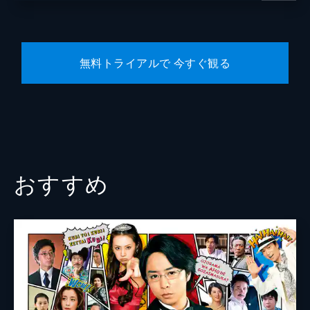
小栗旬
葉山ヒロ
無料トライアルで 今すぐ観る
翁華栄
遠山俊也
大河内浩
芳本美代子
鈴木拓
おすすめ
ジャッキーちゃん
監督
田中亮
脚本
古沢良太
音楽
fox capture plan
製作
石原隆