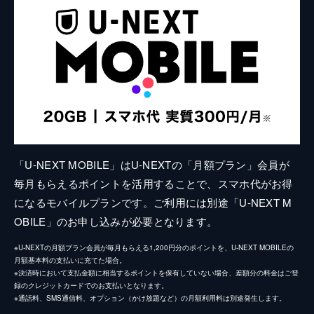
「U-NEXT MOBILE」はU-NEXTの「月額プラン」会員が
毎月もらえるポイントを活用することで、スマホ代がお得
になるモバイルプランです。ご利用には別途「U-NEXT M
OBILE」のお申し込みが必要となります。
※U-NEXTの月額プラン会員が毎月もらえる1,200円分のポイントを、U-NEXT MOBILEの
月額基本料の支払いに充てた場合。
※決済時において支払金額に相当するポイントを保有していない場合、差額分の料金はご登
録のクレジットカードでのお支払いとなります。
※通話料、SMS通信料、オプション（かけ放題など）の月額利用料は別途発生します。