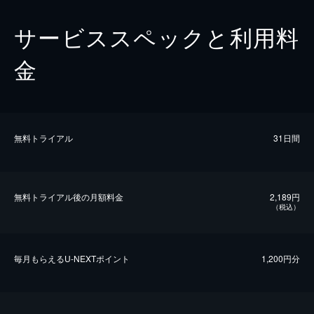
サービススペックと利用料
金
無料トライアル
31日間
無料トライアル後の⽉額料金
2,189円
（税込）
毎⽉もらえるU-NEXTポイント
1,200円分