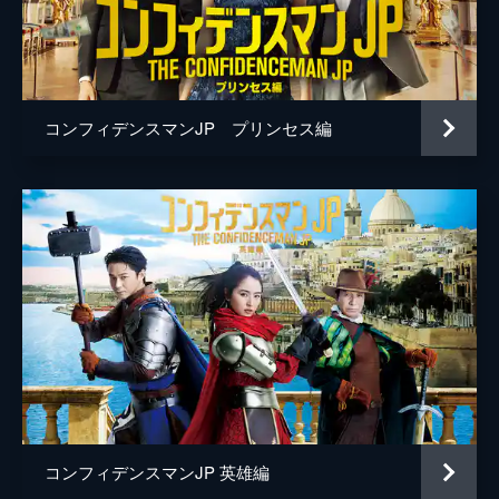
桜井ユキ
生瀬勝久
山口紗弥加
コンフィデンスマンJP プリンセス編
小池徹平
佐藤隆太
吉瀬美智子
石黒賢
和田聰宏
小澤亮太
伊島空
玉川蓮
コンフィデンスマンJP 英雄編
一双麻希