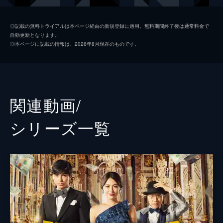
五十嵐
小手伸也
◎記載の無料トライアルは本ページ経由の新規登録に適用。無料期間終了後は通常料金で
自動更新となります。
リチャード
小日向文世
◎本ページに記載の情報は、2026年8月現在のものです。
ラン・リウ
竹内結子
ジェシー
三浦春馬
赤星栄介
江口洋介
関連動画/
モナコ
織田梨沙
シリーズ⼀覧
ちょび髭
瀧川英次
バトラー
マイケル・キダ
前田敦子
佐津川愛美
岡田義徳