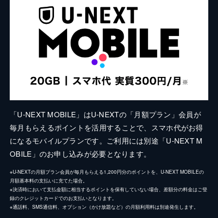
「U-NEXT MOBILE」はU-NEXTの「月額プラン」会員が
毎月もらえるポイントを活用することで、スマホ代がお得
になるモバイルプランです。ご利用には別途「U-NEXT M
OBILE」のお申し込みが必要となります。
※U-NEXTの月額プラン会員が毎月もらえる1,200円分のポイントを、U-NEXT MOBILEの
月額基本料の支払いに充てた場合。
※決済時において支払金額に相当するポイントを保有していない場合、差額分の料金はご登
録のクレジットカードでのお支払いとなります。
※通話料、SMS通信料、オプション（かけ放題など）の月額利用料は別途発生します。