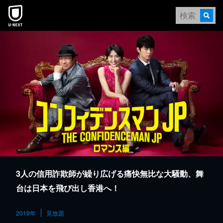
本文へスキップ
3人の信用詐欺師が繰り広げる痛快無比な大騒動、舞
台は日本を飛び出し香港へ！
2019年
見放題