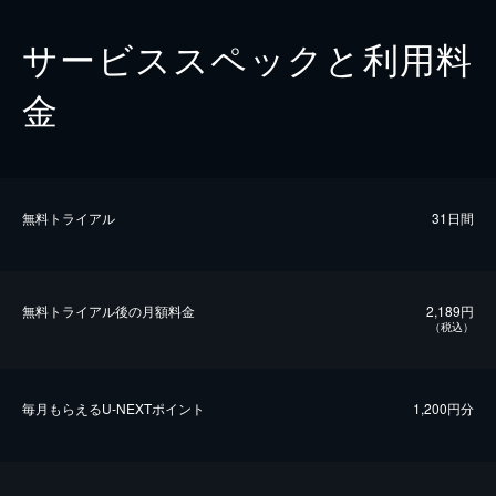
サービススペックと利用料
金
無料トライアル
31日間
無料トライアル後の⽉額料金
2,189円
（税込）
毎⽉もらえるU-NEXTポイント
1,200円分