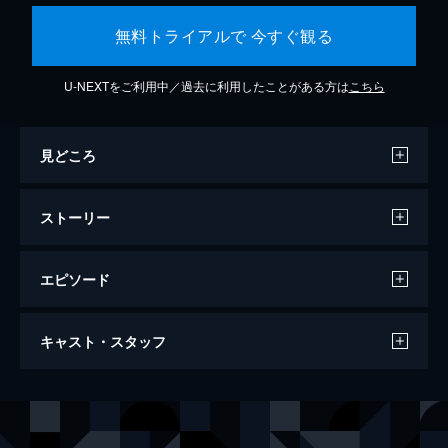
無料トライアルで 今すぐ観る
U-NEXTをご利用中／過去に利用したことがある方は
こちら
見どころ
ストーリー
エピソード
コンフィデンスマンJP ロマンス編
キャスト・スタッフ
116分
出演
ダー子
長澤まさみ
ボクちゃん
東出昌大