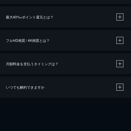
※
最大40%
ポイント還元とは？
※
※
作品によって必要なポイントが異なります。
フルHD画質 / 4K画質とは？
月額料金を支払うタイミングは？
※
40％ポイント還元の対象は、クレジットカード決済による作品の購入 / レンタルです。
※
iOSアプリのUコイン決済による作品の購入 / レンタルは、20％のポイント還元です。
※
還元の対象外となる決済方法や商品があります。くわしくは
こちら
をご確認ください。
いつでも解約できますか
こちら