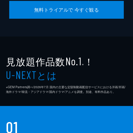
無料トライアルで 今すぐ観る
見放題作品数
！
No.1
※
とは
U-NEXT
※GEM Partners調べ/2026年7⽉ 国内の主要な定額制動画配信サービスにおける洋画/邦画/
海外ドラマ/韓流・アジアドラマ/国内ドラマ/アニメを調査。別途、有料作品あり。
01