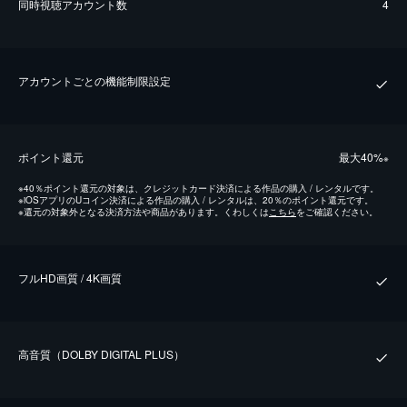
同時視聴アカウント数
4
アカウントごとの機能制限設定
ポイント還元
最⼤40%
※
※
40％ポイント還元の対象は、クレジットカード決済による作品の購入 / レンタルです。
※
iOSアプリのUコイン決済による作品の購入 / レンタルは、20％のポイント還元です。
※
還元の対象外となる決済方法や商品があります。くわしくは
こちら
をご確認ください。
フルHD画質 / 4K画質
⾼⾳質（DOLBY DIGITAL PLUS）