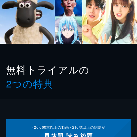
無料トライアルの
2つの特典
420,000
本以上の動画 /
210
誌以上の雑誌が
見放題
読み放題