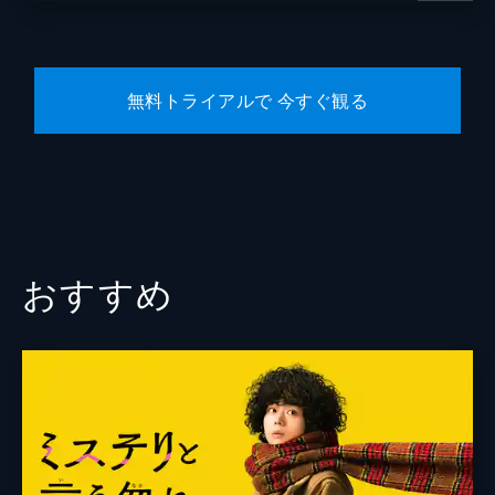
小栗旬
葉山ヒロ
無料トライアルで 今すぐ観る
翁華栄
遠山俊也
大河内浩
芳本美代子
鈴木拓
おすすめ
ジャッキーちゃん
監督
田中亮
脚本
古沢良太
音楽
fox capture plan
製作
石原隆