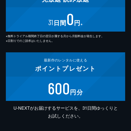
0
31
日間
円
※
※無料トライアル期間終了日の翌日が属する月から月額料金が発生します。
※日割りでのご請求はいたしません。
最新作の
レンタルに使える
ポイント
プレゼント
600
円分
U-NEXTがお届けするサービスを、31日間ゆっくりと
お試しください。