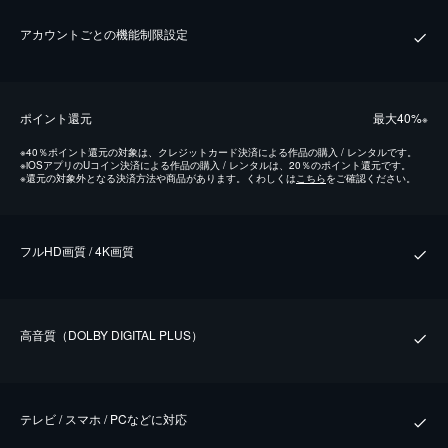
アカウントごとの機能制限設定
ポイント還元
最⼤40%
※
※
40％ポイント還元の対象は、クレジットカード決済による作品の購入 / レンタルです。
※
iOSアプリのUコイン決済による作品の購入 / レンタルは、20％のポイント還元です。
※
還元の対象外となる決済方法や商品があります。くわしくは
こちら
をご確認ください。
フルHD画質 / 4K画質
⾼⾳質（DOLBY DIGITAL PLUS）
テレビ / スマホ / PCなどに対応