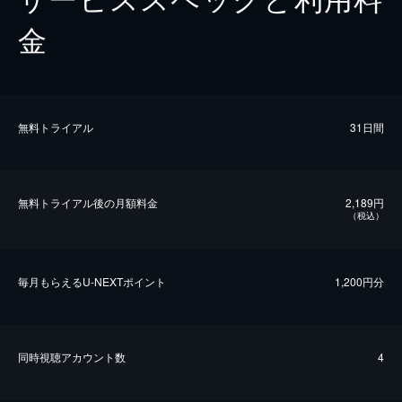
金
無料トライアル
31日間
無料トライアル後の⽉額料金
2,189円
（税込）
毎⽉もらえるU-NEXTポイント
1,200円分
同時視聴アカウント数
4