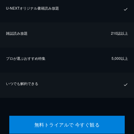
U-NEXTオリジナル書籍読み放題
雑誌読み放題
210誌以上
プロが選ぶおすすめ特集
5,000以上
いつでも解約できる
無料トライアルで 今すぐ観る