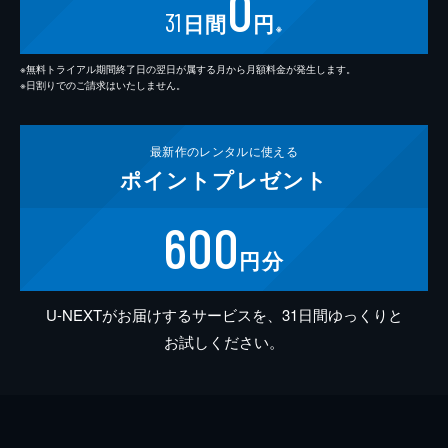
0
31
日間
円
※
※無料トライアル期間終了日の翌日が属する月から月額料金が発生します。
※日割りでのご請求はいたしません。
最新作の
レンタルに使える
ポイント
プレゼント
600
円分
U-NEXTがお届けするサービスを、31日間ゆっくりと
お試しください。