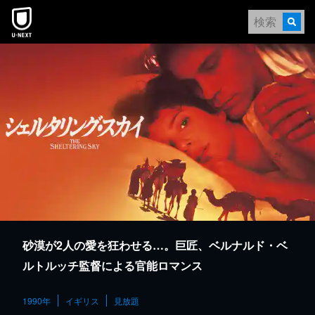
本文へスキップ
砂漠が2人の愛を狂わせる…。巨匠、ベルナルド・ベ
ルトルッチ監督による官能ロマンス
1990年
イギリス
見放題