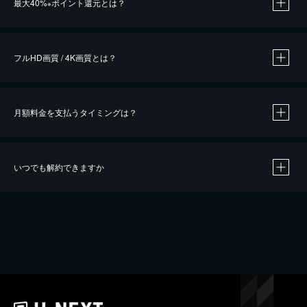
最大40%
ポイント還元とは？
※
※
作品によって必要なポイントが異なります。
フルHD画質 / 4K画質とは？
月額料金を支払うタイミングは？
※
40％ポイント還元の対象は、クレジットカード決済による作品の購入 / レンタルです。
※
iOSアプリのUコイン決済による作品の購入 / レンタルは、20％のポイント還元です。
※
還元の対象外となる決済方法や商品があります。くわしくは
こちら
をご確認ください。
いつでも解約できますか
こちら