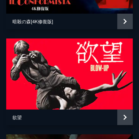
音楽
坂本龍一
リチャード・ホロウィッツ
暗殺の森[4K修復版]
製作
ジェレミー・トーマス
欲望