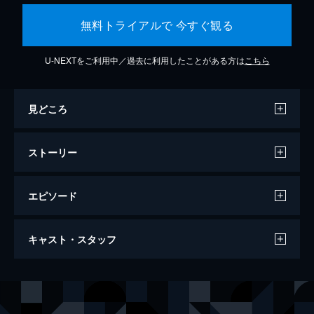
無料トライアルで 今すぐ観る
U-NEXTをご利用中／過去に利用したことがある方は
こちら
見どころ
ストーリー
エピソード
シェルタリング・スカイ
キャスト・スタッフ
138分
出演
デブラ・ウィンガー
ジョン・マルコヴィッチ