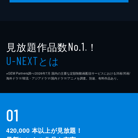
見放題作品数
！
No.1
※
とは
U-NEXT
※GEM Partners調べ/2026年7⽉ 国内の主要な定額制動画配信サービスにおける洋画/邦画/
海外ドラマ/韓流・アジアドラマ/国内ドラマ/アニメを調査。別途、有料作品あり。
01
420,000
本以上が見放題！