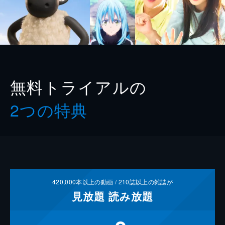
無料トライアルの
2つの特典
420,000
本以上の動画 /
210
誌以上の雑誌が
見放題
読み放題