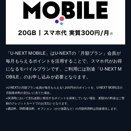
「U-NEXT MOBILE」はU-NEXTの「月額プラン」会員が
毎月もらえるポイントを活用することで、スマホ代がお得
になるモバイルプランです。ご利用には別途「U-NEXT M
OBILE」のお申し込みが必要となります。
※U-NEXTの月額プラン会員が毎月もらえる1,200円分のポイントを、U-NEXT MOBILEの
月額基本料の支払いに充てた場合。
※決済時において支払金額に相当するポイントを保有していない場合、差額分の料金はご登
録のクレジットカードでのお支払いとなります。
※通話料、SMS通信料、オプション（かけ放題など）の月額利用料は別途発生します。