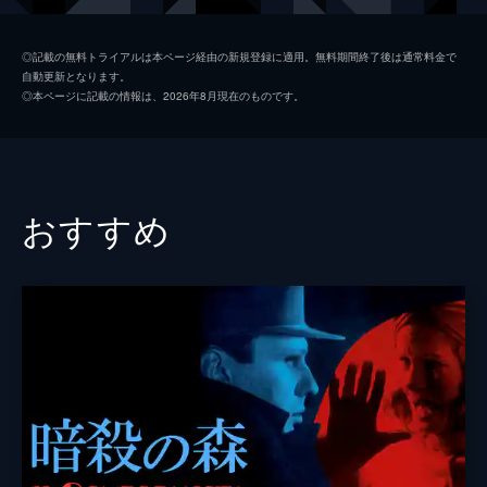
ジル・ベネット
◎記載の無料トライアルは本ページ経由の新規登録に適用。無料期間終了後は通常料金で
自動更新となります。
キャンベル・スコット
◎本ページに記載の情報は、2026年8月現在のものです。
ティモシー・スポール
エリック・ヴュ＝アン
フィリップ・モリエ＝ジュヌー
おすすめ
トム・ノヴァンブル
ニコレッタ・ブラスキ
監督
ベルナルド・ベルトルッチ
脚本
マーク・ペプロー
ベルナルド・ベルトルッチ
原作
ポール・ボウルズ