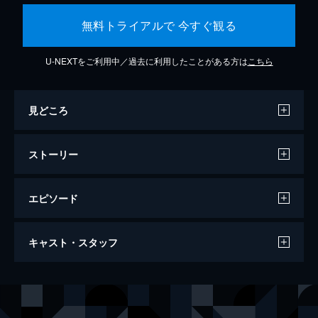
無料トライアルで 今すぐ観る
U-NEXTをご利用中／過去に利用したことがある方は
こちら
見どころ
ストーリー
エピソード
ニックス・ムービー/水上の稲妻
キャスト・スタッフ
86分
出演
スーザン・レイ
ティモシー・レイ