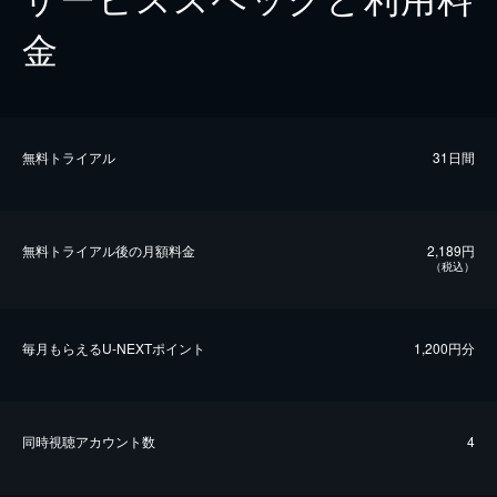
金
無料トライアル
31日間
無料トライアル後の⽉額料金
2,189円
（税込）
毎⽉もらえるU-NEXTポイント
1,200円分
同時視聴アカウント数
4