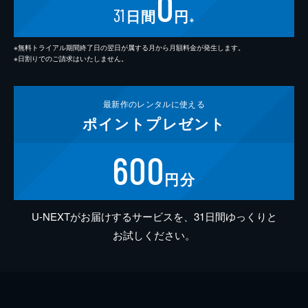
0
31
日間
円
※
※無料トライアル期間終了日の翌日が属する月から月額料金が発生します。
※日割りでのご請求はいたしません。
最新作の
レンタルに使える
ポイント
プレゼント
600
円分
U-NEXTがお届けするサービスを、31日間ゆっくりと
お試しください。