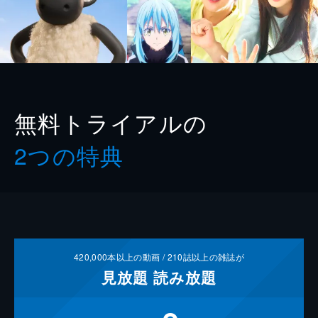
無料トライアルの
2つの特典
420,000
本以上の動画 /
210
誌以上の雑誌が
見放題
読み放題