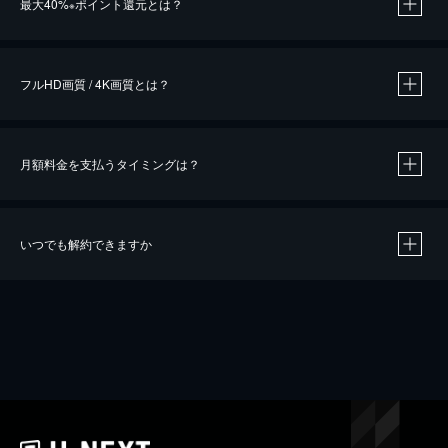
最大40%
ポイント還元とは？
※
※
作品によって必要なポイントが異なります。
フルHD画質 / 4K画質とは？
月額料金を支払うタイミングは？
※
40％ポイント還元の対象は、クレジットカード決済による作品の購入 / レンタルです。
※
iOSアプリのUコイン決済による作品の購入 / レンタルは、20％のポイント還元です。
※
還元の対象外となる決済方法や商品があります。くわしくは
こちら
をご確認ください。
いつでも解約できますか
こちら