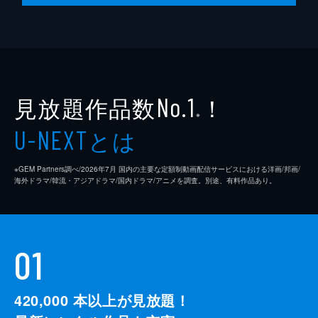
見放題作品数
！
No.1
※
とは
U-NEXT
※GEM Partners調べ/2026年7⽉ 国内の主要な定額制動画配信サービスにおける洋画/邦画/
海外ドラマ/韓流・アジアドラマ/国内ドラマ/アニメを調査。別途、有料作品あり。
01
420,000
本以上が見放題！