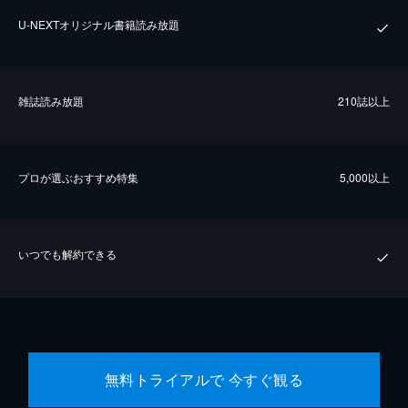
U-NEXTオリジナル書籍読み放題
雑誌読み放題
210誌以上
プロが選ぶおすすめ特集
5,000以上
いつでも解約できる
無料トライアルで 今すぐ観る