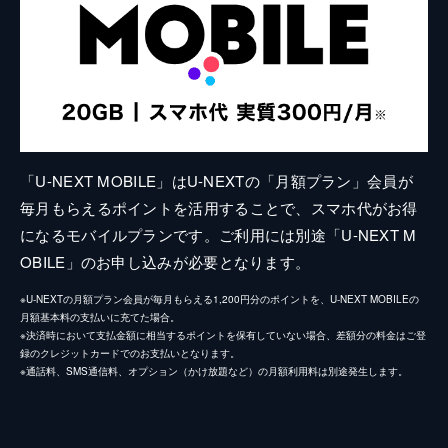
「U-NEXT MOBILE」はU-NEXTの「月額プラン」会員が
毎月もらえるポイントを活用することで、スマホ代がお得
になるモバイルプランです。ご利用には別途「U-NEXT M
OBILE」のお申し込みが必要となります。
※U-NEXTの月額プラン会員が毎月もらえる1,200円分のポイントを、U-NEXT MOBILEの
月額基本料の支払いに充てた場合。
※決済時において支払金額に相当するポイントを保有していない場合、差額分の料金はご登
録のクレジットカードでのお支払いとなります。
※通話料、SMS通信料、オプション（かけ放題など）の月額利用料は別途発生します。