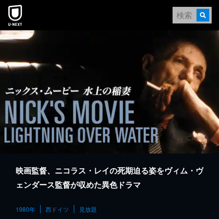
本文へスキップ
映画監督、ニコラス・レイの死期迫る姿をヴィム・ヴ
ェンダース監督が収めた異色ドラマ
1980年
西ドイツ
見放題