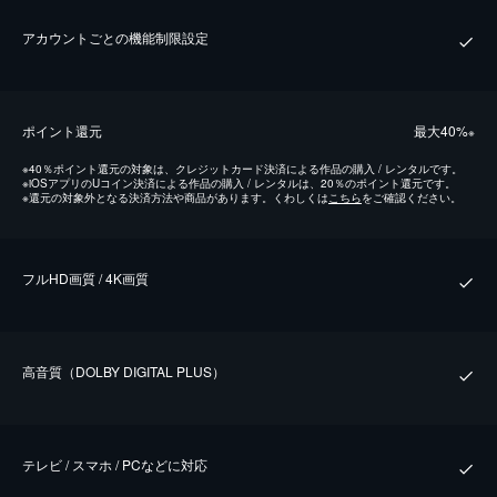
アカウントごとの機能制限設定
ポイント還元
最⼤40%
※
※
40％ポイント還元の対象は、クレジットカード決済による作品の購入 / レンタルです。
※
iOSアプリのUコイン決済による作品の購入 / レンタルは、20％のポイント還元です。
※
還元の対象外となる決済方法や商品があります。くわしくは
こちら
をご確認ください。
フルHD画質 / 4K画質
⾼⾳質（DOLBY DIGITAL PLUS）
テレビ / スマホ / PCなどに対応