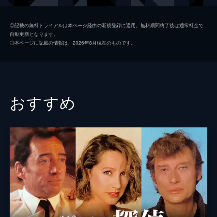
監督
ヴィム・ヴェンダース
◎記載の無料トライアルは本ページ経由の新規登録に適用。無料期間終了後は通常料金で
自動更新となります。
ニコラス・レイ
◎本ページに記載の情報は、2026年8月現在のものです。
脚本
ヴィム・ヴェンダース
音楽
ロニー・ブレイクリー
製作
クリス・ジーヴァニッヒ
おすすめ
ピエール・コトレル