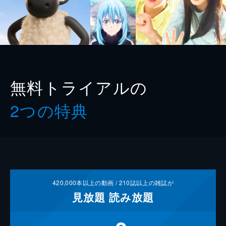
無料トライアルの
2つの特典
420,000
本以上の動画 /
210
誌以上の雑誌が
見放題
読み放題