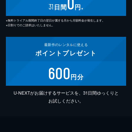
0
31
日間
円
※
※無料トライアル期間終了日の翌日が属する月から月額料金が発生します。
※日割りでのご請求はいたしません。
最新作の
レンタルに使える
ポイント
プレゼント
600
円分
U-NEXTがお届けするサービスを、31日間ゆっくりと
お試しください。