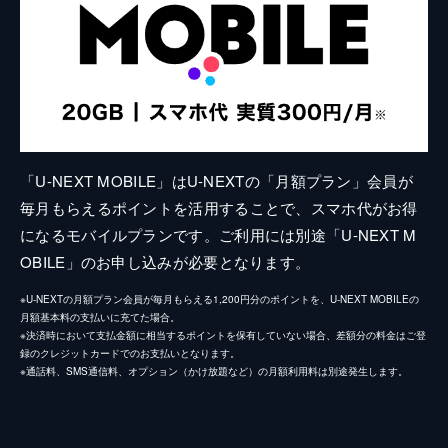
「U-NEXT MOBILE」はU-NEXTの「月額プラン」会員が
毎月もらえるポイントを活用することで、スマホ代がお得
になるモバイルプランです。ご利用には別途「U-NEXT M
OBILE」のお申し込みが必要となります。
※U-NEXTの月額プラン会員が毎月もらえる1,200円分のポイントを、U-NEXT MOBILEの
月額基本料の支払いに充てた場合。
※決済時において支払金額に相当するポイントを保有していない場合、差額分の料金はご登
録のクレジットカードでのお支払いとなります。
※通話料、SMS通信料、オプション（かけ放題など）の月額利用料は別途発生します。