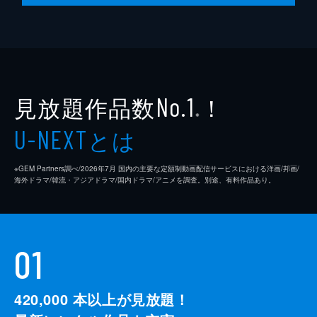
見放題作品数
！
No.1
※
とは
U-NEXT
※GEM Partners調べ/2026年7⽉ 国内の主要な定額制動画配信サービスにおける洋画/邦画/
海外ドラマ/韓流・アジアドラマ/国内ドラマ/アニメを調査。別途、有料作品あり。
01
420,000
本以上が見放題！