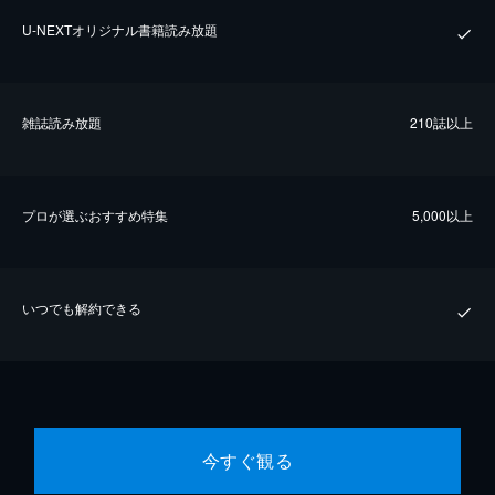
U-NEXTオリジナル書籍読み放題
雑誌読み放題
210誌以上
プロが選ぶおすすめ特集
5,000以上
いつでも解約できる
今すぐ観る