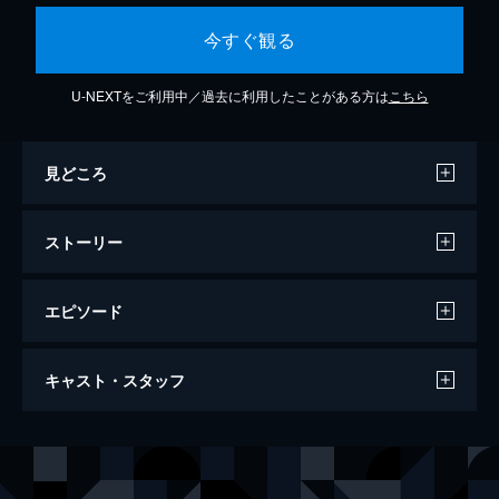
今すぐ観る
U-NEXTをご利用中／過去に利用したことがある方は
こちら
見どころ
ストーリー
エピソード
Groovy
キャスト・スタッフ
87分
出演
今泉力哉
しじみ