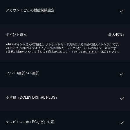
アカウントごとの機能制限設定
ポイント還元
最⼤40%
※
※
40％ポイント還元の対象は、クレジットカード決済による作品の購入 / レンタルです。
※
iOSアプリのUコイン決済による作品の購入 / レンタルは、20％のポイント還元です。
※
還元の対象外となる決済方法や商品があります。くわしくは
こちら
をご確認ください。
フルHD画質 / 4K画質
⾼⾳質（DOLBY DIGITAL PLUS）
テレビ / スマホ / PCなどに対応