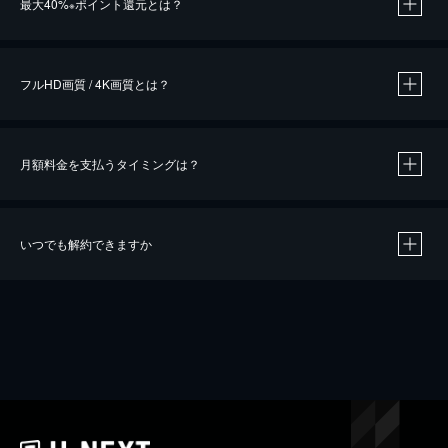
最大40%
ポイント還元とは？
※
※
作品によって必要なポイントが異なります。
フルHD画質 / 4K画質とは？
月額料金を支払うタイミングは？
※
40％ポイント還元の対象は、クレジットカード決済による作品の購入 / レンタルです。
※
iOSアプリのUコイン決済による作品の購入 / レンタルは、20％のポイント還元です。
※
還元の対象外となる決済方法や商品があります。くわしくは
こちら
をご確認ください。
いつでも解約できますか
こちら