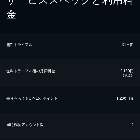
金
無料トライアル
31日間
無料トライアル後の⽉額料金
2,189円
（税込）
毎⽉もらえるU-NEXTポイント
1,200円分
同時視聴アカウント数
4