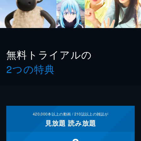
無料トライアルの
2つの特典
420,000
本以上の動画 /
210
誌以上の雑誌が
見放題
読み放題