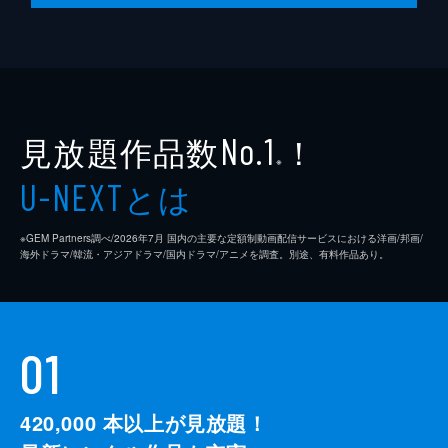
19分
第10話 幼稚園でダバダ／化け猫を見た
友人のくるみと一緒に幼稚園にやってきたお
ねいと純一郎。園の中に入ってみると、何や
ら騒がしい。みんなは何かを期待しているの
だが、一向に何も始まらない。不思議な雰囲
見放題作品数
！
No.1
気に包まれる。（「幼稚園でダバダ」）
※
19分
とは
U-NEXT
※GEM Partners調べ/2026年7⽉ 国内の主要な定額制動画配信サービスにおける洋画/邦画/
海外ドラマ/韓流・アジアドラマ/国内ドラマ/アニメを調査。別途、有料作品あり。
01
420,000
本以上が見放題！