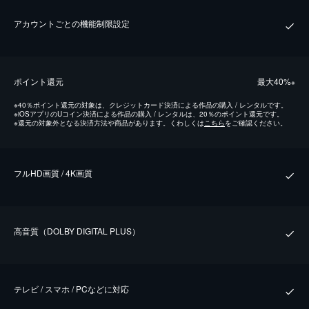
アカウントごとの機能制限設定
ポイント還元
最⼤40%
※
※
40％ポイント還元の対象は、クレジットカード決済による作品の購入 / レンタルです。
※
iOSアプリのUコイン決済による作品の購入 / レンタルは、20％のポイント還元です。
※
還元の対象外となる決済方法や商品があります。くわしくは
こちら
をご確認ください。
フルHD画質 / 4K画質
⾼⾳質（DOLBY DIGITAL PLUS）
テレビ / スマホ / PCなどに対応