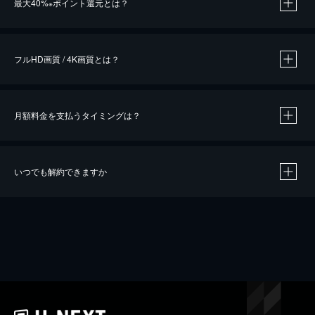
最大40%
ポイント還元とは？
※
※
作品によって必要なポイントが異なります。
フルHD画質 / 4K画質とは？
月額料金を支払うタイミングは？
※
40％ポイント還元の対象は、クレジットカード決済による作品の購入 / レンタルです。
※
iOSアプリのUコイン決済による作品の購入 / レンタルは、20％のポイント還元です。
※
還元の対象外となる決済方法や商品があります。くわしくは
こちら
をご確認ください。
いつでも解約できますか
こちら