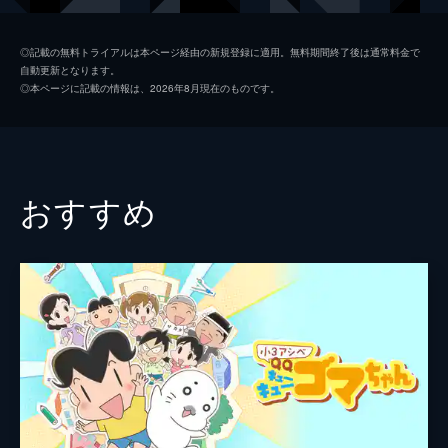
た。（「下町の双子天使だよ」）
志津香（しずか）
大原さやか
19分
◎記載の無料トライアルは本ページ経由の新規登録に適用。無料期間終了後は通常料金で
自動更新となります。
第2話 シズラー登場／私達、まいごです
くるみちゃん
金田朋子
◎本ページに記載の情報は、2026年8月現在のものです。
ご姉弟の母親に頼まれて、2人の面倒を見る
ナレーション
萩野志保子
ことになった志津香。2人の夕食の有様を見
た彼女は、夕食を食べさせるために、自分の
監督
やすみ哲夫
勤め先である料亭へご姉弟を連れていくこと
にした。（「シズラー登場」）
キャラクターデザイン
関修一
おすすめ
19分
原作
安達哲
第3話 おお、ジャポン!／今日、どこ泊まる
フランスのジャーナリスト・アランの目的は
音楽
相良まさえ
祖父の祖国である日本を調べることだった。
また、後世に残る日本論を書こうとしてい
総作画監督
大武正枝
た。そんな彼が、ある日ご姉弟と出会う。
アニメーション制作
シンエイ動画
（「おお、ジャポン！」）
19分
第4話 お祭りに行きた〜い／謎の訪問者
商店街のお祭りを楽しみにしていたご姉弟の
前に、銀座で働いているシングルマザーのマ