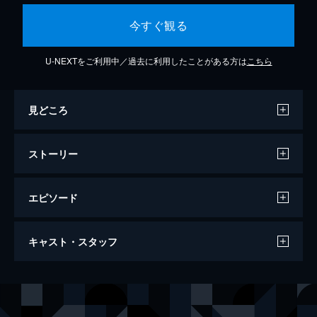
今すぐ観る
U-NEXTをご利用中／過去に利用したことがある方は
こちら
見どころ
ストーリー
エピソード
第1話 下町の双子天使だよ／おねいのニオ
キャスト・スタッフ
イ!!
ご姉弟、おねいと純一郎はホットドッグを食
べる。しかし、そのホットドッグにはケチャ
声の出演
地主おねい
松岡由貴
ップがついていないことに気がつく。早速2
人はケチャップを買いに出かけることにし
地主純一郎
小林由美子