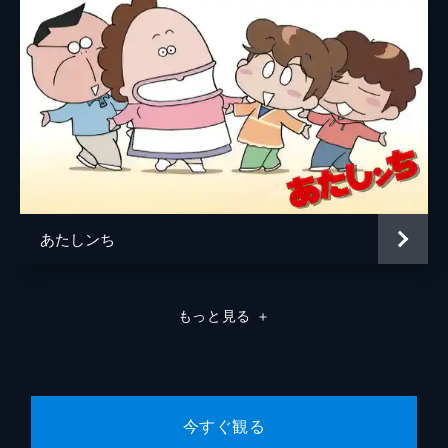
生け花をやっている家にご姉弟を連れてきた
志津香。2人は生け花のことが好きになれ
ず、逃げだしてしまう。また、その途中で蔵
を発見。そこには古くなったピアノが置いて
あった。（「おねいのピアノ」）
19分
第8話 農園で学ぼう／ミチオくんの恋
志津香がいつも野菜を買っている町田さんの
農園。ご姉弟はここにやってきた。町田さん
には2人の息子がいる。志津香は、弟の俊介
のことがどうやら気になっているようだっ
あたしンち
た。（「農園で学ぼう」）
19分
第9話 福引き大ハズレ!／おねいと純とピア
もっと見る
＋
ノと
福引き、というものを初めて知ったご姉弟
は、それが「みんなに分け与えている」こと
に感心した。そこで、2人は家に大量に届い
たお歳暮を景品として、自分たちで福引きを
今すぐ観る
始める。（「福引き大ハズレ！」）