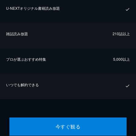
U-NEXTオリジナル書籍読み放題
雑誌読み放題
210誌以上
プロが選ぶおすすめ特集
5,000以上
いつでも解約できる
今すぐ観る