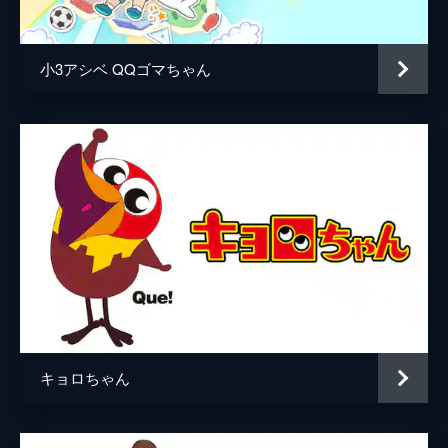
チコが赤ちゃんを預かってほしい言ってと現
れた。ご姉弟は仕方なく赤ちゃんの世話をす
る。（「お祭りに行きた～い」）
小3アシベ QQゴマちゃん
19分
第5話 おねいは王女さま／夜のお散歩
「生まれ変わるなら何になる」という問いに
対して、おねいは勢いよく「王女様」と言う
のだった。成り切ったご姉弟は、お忍びで城
下・商店街の様子をご視察しに出かける
が…。（「おねいは女王様」）
19分
第6話 幼稚園、ご入園／できない同盟
この日よりマ・メール幼稚園に通うことにな
ったご姉弟は、志津香と一緒に幼稚園へ向か
った。すると、そこでおねいをライバル視し
ているかえでが何かと意地悪をしてくる。
キョロちゃん
（「幼稚園、ご入園」）
19分
第7話 おねいのピアノ／おいも掘り