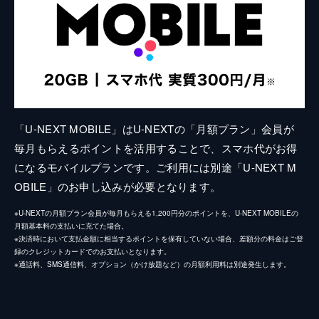
「U-NEXT MOBILE」はU-NEXTの「月額プラン」会員が
毎月もらえるポイントを活用することで、スマホ代がお得
になるモバイルプランです。ご利用には別途「U-NEXT M
OBILE」のお申し込みが必要となります。
※U-NEXTの月額プラン会員が毎月もらえる1,200円分のポイントを、U-NEXT MOBILEの
月額基本料の支払いに充てた場合。
※決済時において支払金額に相当するポイントを保有していない場合、差額分の料金はご登
録のクレジットカードでのお支払いとなります。
※通話料、SMS通信料、オプション（かけ放題など）の月額利用料は別途発生します。