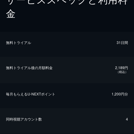
金
無料トライアル
31日間
無料トライアル後の⽉額料金
2,189円
（税込）
毎⽉もらえるU-NEXTポイント
1,200円分
同時視聴アカウント数
4