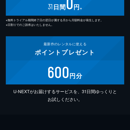
0
31
日間
円
※
※無料トライアル期間終了日の翌日が属する月から月額料金が発生します。
※日割りでのご請求はいたしません。
最新作の
レンタルに使える
ポイント
プレゼント
600
円分
U-NEXTがお届けするサービスを、31日間ゆっくりと
お試しください。