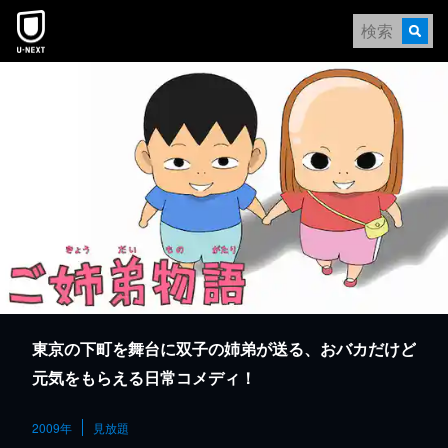
本文へスキップ
東京の下町を舞台に双子の姉弟が送る、おバカだけど
元気をもらえる日常コメディ！
2009年
見放題