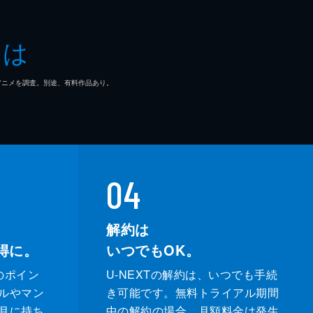
とは
マ/アニメを調査。別途、有料作品あり。
04
解約は
得に。
いつでもOK。
のポイン
U-NEXTの解約は、いつでも手続
ルやマン
き可能です。無料トライアル期間
月に持ち
中の解約の場合、月額料金は発生