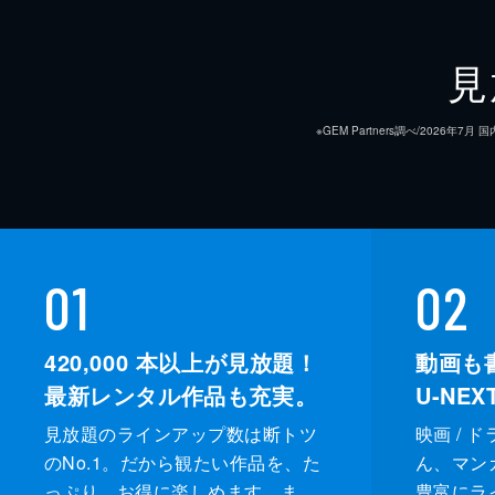
見
※GEM Partners調べ/20
01
02
420,000
本以上が見放題！
動画も
最新レンタル作品も充実。
U-NE
見放題のラインアップ数は断トツ
映画 / 
のNo.1。だから観たい作品を、た
ん、マンガ 
っぷり、お得に楽しめます。ま
豊富にラ