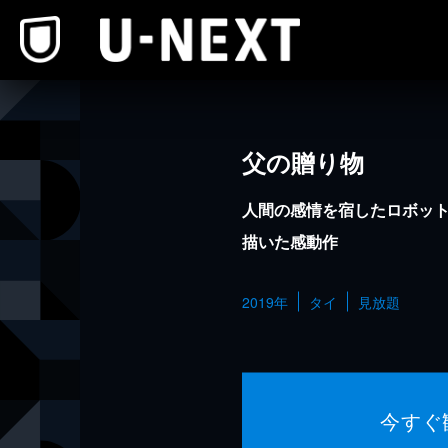
本文へスキップ
父の贈り物
人間の感情を宿したロボッ
描いた感動作
2019年
タイ
見放題
今すぐ