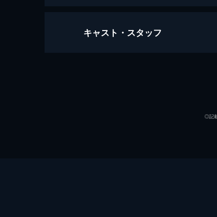
キャスト・スタッフ
父の贈り物
12分
出演
◎記
監督