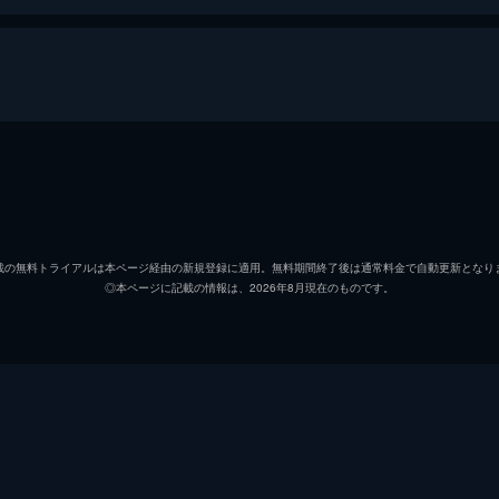
佐藤二朗
坂井彩香
載の無料トライアルは本ページ経由の新規登録に適用。無料期間終了後は通常料金で自動更新となり
◎本ページに記載の情報は、2026年8月現在のものです。
ニーンナラ・ブンビティパイ
旭正嗣