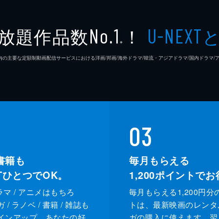
放題作品数
！
No.1
U-NEXT
※
26年7⽉ 国内の主要な定額制動画配信サービスにおける洋画/邦画/海外ドラマ/韓流・アジアドラマ/国内ドラ
03
書籍も
毎月もらえる
XTひとつでOK。
1,200
ポイントでお
ドラマ / アニメはもちろ
毎月もらえる1,200円分
/ ラノベ / 書籍 / 雑誌も
トは、最新映画のレンタ
インアップ。あなたの好
ガの購入に使えます。翌