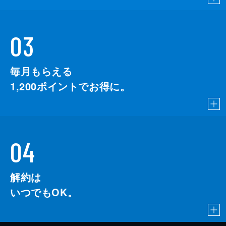
03
毎月もらえる
1,200
ポイントでお得に。
04
解約は
いつでもOK。