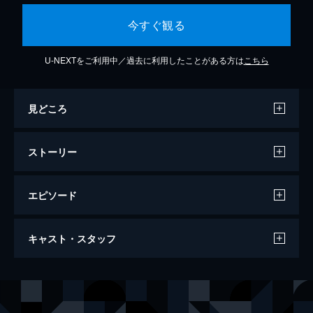
今すぐ観る
U-NEXTをご利用中／過去に利用したことがある方は
こちら
見どころ
ストーリー
エピソード
アクセル・ワールド -インフィニット・バ
キャスト・スタッフ
ースト-
82分
声の出演
黒雪姫
三澤紗千香
ハルユキ
梶裕貴