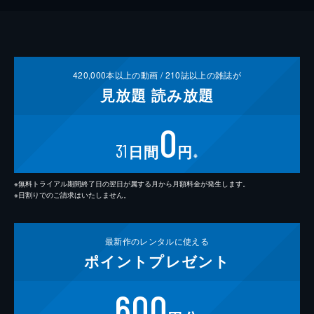
420,000
本以上の動画 /
210
誌以上の雑誌が
見放題
読み放題
0
31
日間
円
※
※無料トライアル期間終了日の翌日が属する月から月額料金が発生します。
※日割りでのご請求はいたしません。
最新作の
レンタルに使える
ポイント
プレゼント
600