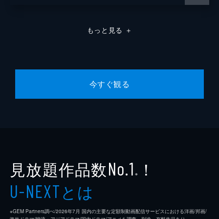
もっと見る
＋
今すぐ観る
見放題作品数
！
No.1
※
とは
U-NEXT
※GEM Partners調べ/2026年7⽉ 国内の主要な定額制動画配信サービスにおける洋画/邦画/
海外ドラマ/韓流・アジアドラマ/国内ドラマ/アニメを調査。別途、有料作品あり。