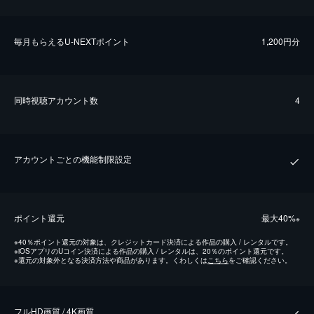
毎⽉もらえるU-NEXTポイント
1,200円分
同時視聴アカウント数
4
アカウントごとの機能制限設定
ポイント還元
最⼤40%
※
※
40％ポイント還元の対象は、クレジットカード決済による作品の購入 / レンタルです。
※
iOSアプリのUコイン決済による作品の購入 / レンタルは、20％のポイント還元です。
※
還元の対象外となる決済方法や商品があります。くわしくは
こちら
をご確認ください。
フルHD画質 / 4K画質