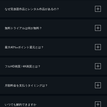
なぜ見放題作品とレンタル作品があるの？
無料トライアルは何が無料？
※
最大40%
ポイント還元とは？
※
※
作品によって必要なポイントが異なります。
フルHD画質 / 4K画質とは？
月額料金を支払うタイミングは？
※
40％ポイント還元の対象は、クレジットカード決済による作品の購入 / レンタルです。
※
iOSアプリのUコイン決済による作品の購入 / レンタルは、20％のポイント還元です。
※
還元の対象外となる決済方法や商品があります。くわしくは
こちら
をご確認ください。
いつでも解約できますか