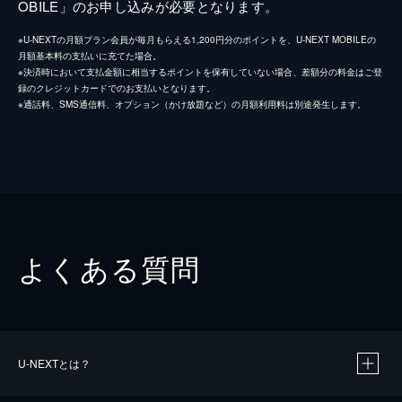
OBILE」のお申し込みが必要となります。
※U-NEXTの月額プラン会員が毎月もらえる1,200円分のポイントを、U-NEXT MOBILEの
月額基本料の支払いに充てた場合。
※決済時において支払金額に相当するポイントを保有していない場合、差額分の料金はご登
録のクレジットカードでのお支払いとなります。
※通話料、SMS通信料、オプション（かけ放題など）の月額利用料は別途発生します。
よくある質問
U-NEXTとは？