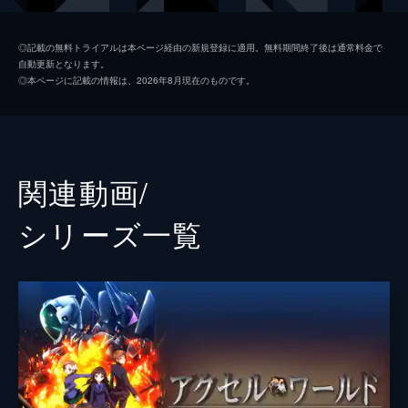
チユリ
豊崎愛生
◎記載の無料トライアルは本ページ経由の新規登録に適用。無料期間終了後は通常料金で
自動更新となります。
タクム
浅沼晋太郎
◎本ページに記載の情報は、2026年8月現在のものです。
月折リサ
赤崎千夏
監督
小原正和
脚本
吉野弘幸
関連動画/
原作
川原礫
シリーズ⼀覧
アニメーション制作
サンライズ