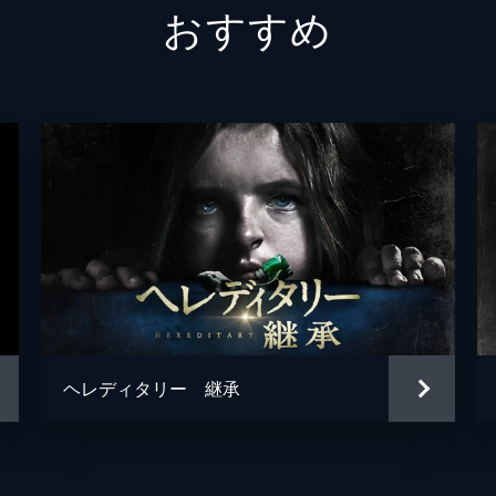
おすすめ
ベッカ・タイラー
カリ・
リンジー・タイラー
ノエル
アデレードの父
ヤーヤ
アデレードの母
アナ・
アデレード（少女時代）
マディ
ジョー
ジョー
ヘレディタリー 継承
マイケ
ジョー