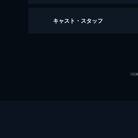
キャスト・スタッフ
アス
116分
出演
◎記