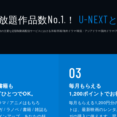
放題作品数
！
No.1
U-NEXT
※
26年7⽉ 国内の主要な定額制動画配信サービスにおける洋画/邦画/海外ドラマ/韓流・アジアドラマ/国内ドラ
03
書籍も
毎月もらえる
XTひとつでOK。
1,200
ポイントでお
ドラマ / アニメはもちろ
毎月もらえる1,200円分
/ ラノベ / 書籍 / 雑誌も
トは、最新映画のレンタ
インアップ。あなたの好
ガの購入に使えます。翌