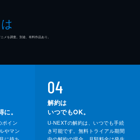
とは
マ/アニメを調査。別途、有料作品あり。
04
解約は
得に。
いつでもOK。
のポイン
U-NEXTの解約は、いつでも手続
ルやマン
き可能です。無料トライアル期間
月に持ち
中の解約の場合、月額料金は発生