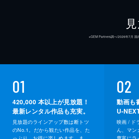
見
※GEM Partners調べ/20
01
02
420,000
本以上が見放題！
動画も
最新レンタル作品も充実。
U-NE
見放題のラインアップ数は断トツ
映画 / 
のNo.1。だから観たい作品を、た
ん、マンガ 
っぷり、お得に楽しめます。ま
豊富にラ