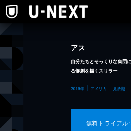
本文へスキップ
アス
自分たちとそっくりな集団
る惨劇を描くスリラー
2019年
アメリカ
見放題
無料トライアル