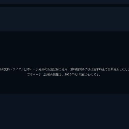
アデレード・“アディ”・ウィルソン／レッド
ルピタ
ゲイブ・ウィルソン／アブラハム
ウィン
載の無料トライアルは本ページ経由の新規登録に適用。無料期間終了後は通常料金で自動更新となり
◎本ページに記載の情報は、2026年8月現在のものです。
キティ・タイラー
エリザ
ジョシュ・タイラー
ティム
ゾーラ・ウィルソン／アンブラ
シャハ
ジェイソン・ウィルソン／プルートー
エヴァ