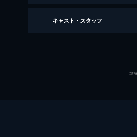
キャスト・スタッフ
ワンス・アポン・ア・タイム・イン
161分
出演
◎記