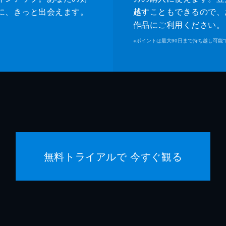
ジャネット
ゾーイ
に、きっと出会えます。
越すこともできるので、
作品にご利用ください。
マイケ
※
ポイントは最大90日まで持ち越し可能
ジェー
マヤ・
マイキ
クエン
無料トライアルで 今すぐ観る
クエン
デヴィ
シャノ