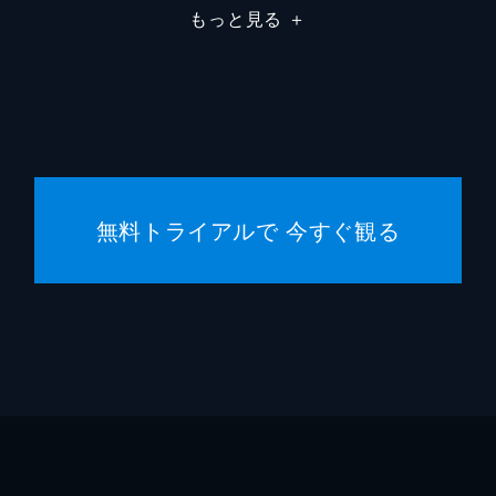
もっと見る
＋
フランチェスカ・カプッチ
ロレン
サム・ワナメイカー
ニコラ
サマン
コスタ
無料トライアルで 今すぐ観る
マディ
ジェー
シドニ
ハーリ
スクー