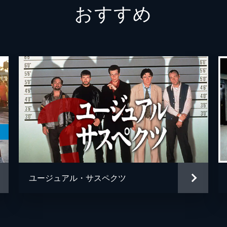
おすすめ
テックス・ワトソン
オース
スクィーキー
ダコタ
ジョージ・スパーン
ブルー
マーヴィン・シュワーズ
アル・
トルーディ・フレイザー
ジュリ
ブルース・リー
マイク
スティーヴ・マックィーン
ダミア
ユージュアル・サスペクツ
ウェイン・モウンダー
ルーク
チャールズ・マンソン
デイモ