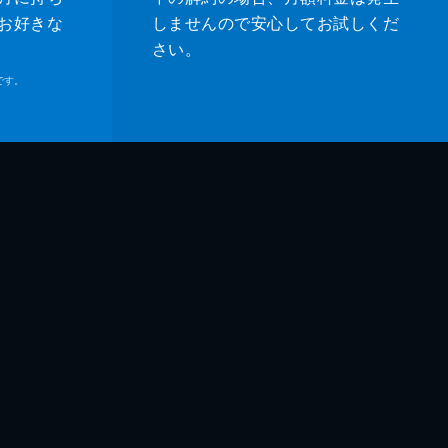
・ベル
お好きな
しませんので安心してお試しくだ
さい。
ル・マドセン
です。
ムズ・レマー
ホーク
ー・マディソン
ティン・タランティーノ
ティン・タランティーノ
ッド・ハイマン
ン・マッキントッシュ