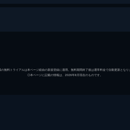
・ハリウッド
リック・ダルトン
レオナ
クリフ・ブース
ブラッ
載の無料トライアルは本ページ経由の新規登録に適用。無料期間終了後は通常料金で自動更新となり
◎本ページに記載の情報は、2026年8月現在のものです。
シャロン・テート
マーゴ
ジェイ・セブリング
エミー
プッシーキャット
マーガ
ジェームズ・ステイシー
ティモ