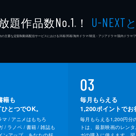
ジプシー
レナ・
放題作品数
！
No.1
U-NEXT
※
ラモン
26年7⽉ 国内の主要な定額制動画配信サービスにおける洋画/邦画/海外ドラマ/韓流・アジアドラマ/国内ドラ
クリフ
ドリー
ルーマ
03
レベッ
書籍も
毎月もらえる
XTひとつでOK。
1,200
ポイントでお
スペン
ドラマ / アニメはもちろ
毎月もらえる1,200円分
ランディ
カート
/ ラノベ / 書籍 / 雑誌も
トは、最新映画のレンタ
インアップ。あなたの好
ガの購入に使えます。翌