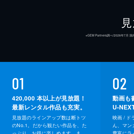
見
※GEM Partners調べ/20
01
02
420,000
本以上が見放題！
動画も
最新レンタル作品も充実。
U-NE
見放題のラインアップ数は断トツ
映画 / 
のNo.1。だから観たい作品を、た
ん、マンガ 
っぷり、お得に楽しめます。ま
豊富にラ