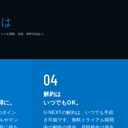
ダナム
とは
・フランコ
マ/アニメを調査。別途、有料作品あり。
トン・コリンズ・Ｊｒ
マ・ウォーカー
ー・ウィリス
04
カ・ゲイハート
解約は
得に。
いつでもOK。
サー・ギャレット
のポイン
U-NEXTの解約は、いつでも手続
・ラッセル
ルやマン
き可能です。無料トライアル期間
月に持ち
中の解約の場合、月額料金は発生