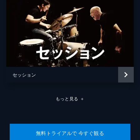
ラモン・フランコ
クリフトン・コリンズ・Ｊｒ
ドリーマ・ウォーカー
ルーマー・ウィリス
レベッカ・ゲイハート
スペンサー・ギャレット
セッション
ランディ
カート・ラッセル
ジャネット
ゾーイ・ベル
もっと見る
＋
マイケル・マドセン
ジェームズ・レマー
マヤ・ホーク
無料トライアルで 今すぐ観る
マイキー・マディソン