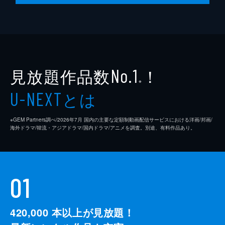
監督
クエンティン・タランティーノ
脚本
クエンティン・タランティーノ
製作
デヴィッド・ハイマン
見放題作品数
！
シャノン・マッキントッシュ
No.1
※
クエンティン・タランティーノ
とは
U-NEXT
※GEM Partners調べ/2026年7⽉ 国内の主要な定額制動画配信サービスにおける洋画/邦画/
海外ドラマ/韓流・アジアドラマ/国内ドラマ/アニメを調査。別途、有料作品あり。
01
420,000
本以上が見放題！