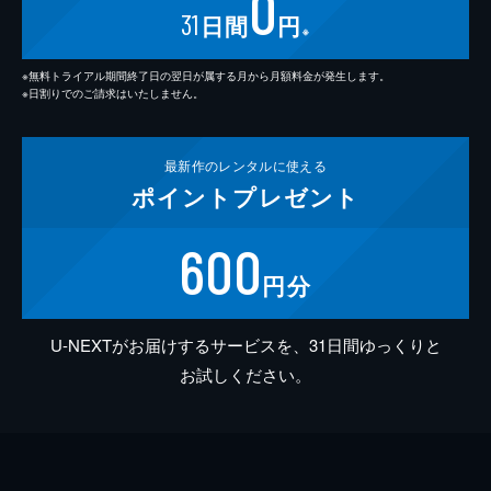
0
31
日間
円
※
※無料トライアル期間終了日の翌日が属する月から月額料金が発生します。
※日割りでのご請求はいたしません。
最新作の
レンタルに使える
ポイント
プレゼント
600
円分
U-NEXTがお届けするサービスを、31日間ゆっくりと
お試しください。