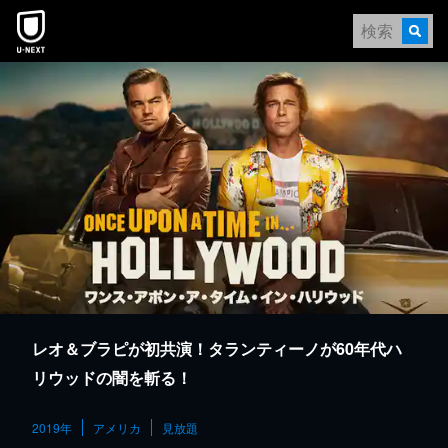
本文へスキップ
レオ＆ブラピが初共演！タランティーノが60年代ハ
リウッドの闇を斬る！
2019年
アメリカ
見放題