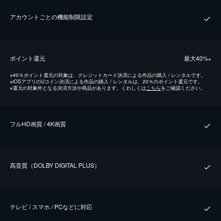
アカウントごとの機能制限設定
ポイント還元
最⼤40%
※
※
40％ポイント還元の対象は、クレジットカード決済による作品の購入 / レンタルです。
※
iOSアプリのUコイン決済による作品の購入 / レンタルは、20％のポイント還元です。
※
還元の対象外となる決済方法や商品があります。くわしくは
こちら
をご確認ください。
フルHD画質 / 4K画質
⾼⾳質（DOLBY DIGITAL PLUS）
テレビ / スマホ / PCなどに対応