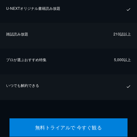
U-NEXTオリジナル書籍読み放題
雑誌読み放題
210誌以上
プロが選ぶおすすめ特集
5,000以上
いつでも解約できる
無料トライアルで 今すぐ観る