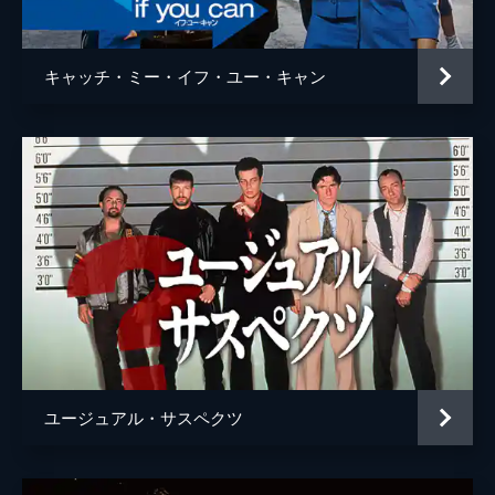
ウェイン・モウンダー
ルーク・ペリー
チャールズ・マンソン
デイモン・ヘリマン
キャッチ・ミー・イフ・ユー・キャン
フランチェスカ・カプッチ
ロレンツァ・イッツォ
サム・ワナメイカー
ニコラス・ハモンド
サマンサ・ロビンソン
コスタ・ローニン
マディセン・ベイティ
ジェームズ・ランドリー・エベール
シドニー・スウィーニー
ハーリー・クィン・スミス
ユージュアル・サスペクツ
スクート・マクネイリー
ジプシー
レナ・ダナム