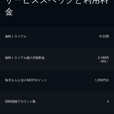
金
無料トライアル
31日間
無料トライアル後の⽉額料金
2,189円
（税込）
毎⽉もらえるU-NEXTポイント
1,200円分
同時視聴アカウント数
4