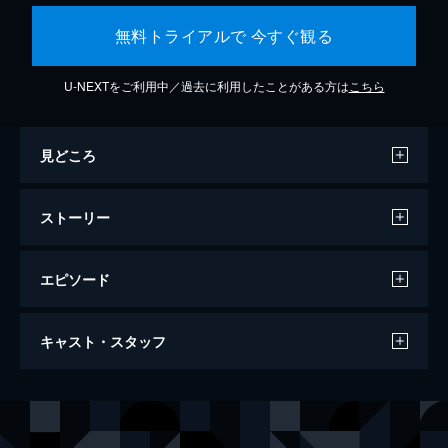
無料トライアルで 今すぐ観る
U-NEXTをご利用中／過去に利用したことがある方は
こちら
見どころ
ストーリー
エピソード
ワンス・アポン・ア・タイム・イン・ハリ
キャスト・スタッフ
ウッド
161分
出演
リック・ダルトン
レオナルド・ディカプリオ
クリフ・ブース
ブラッド・ピット