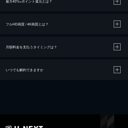
最大40%
ポイント還元とは？
※
※
作品によって必要なポイントが異なります。
フルHD画質 / 4K画質とは？
月額料金を支払うタイミングは？
※
40％ポイント還元の対象は、クレジットカード決済による作品の購入 / レンタルです。
※
iOSアプリのUコイン決済による作品の購入 / レンタルは、20％のポイント還元です。
※
還元の対象外となる決済方法や商品があります。くわしくは
こちら
をご確認ください。
いつでも解約できますか
こちら