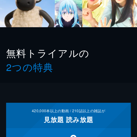
無料トライアルの
2つの特典
420,000
本以上の動画 /
210
誌以上の雑誌が
見放題
読み放題