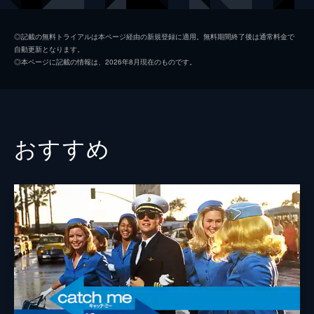
シャロン・テート
マーゴット・ロビー
◎記載の無料トライアルは本ページ経由の新規登録に適用。無料期間終了後は通常料金で
自動更新となります。
ジェイ・セブリング
エミール・ハーシュ
◎本ページに記載の情報は、2026年8月現在のものです。
プッシーキャット
マーガレット・クアリー
ジェームズ・ステイシー
ティモシー・オリファント
テックス・ワトソン
オースティン・バトラー
おすすめ
スクィーキー
ダコタ・ファニング
ジョージ・スパーン
ブルース・ダーン
マーヴィン・シュワーズ
アル・パチーノ
トルーディ・フレイザー
ジュリア・バターズ
ブルース・リー
マイク・モー
スティーヴ・マックィーン
ダミアン・ルイス