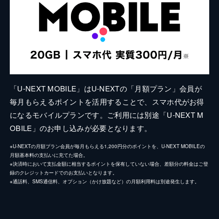
「U-NEXT MOBILE」はU-NEXTの「月額プラン」会員が
毎月もらえるポイントを活用することで、スマホ代がお得
になるモバイルプランです。ご利用には別途「U-NEXT M
OBILE」のお申し込みが必要となります。
※U-NEXTの月額プラン会員が毎月もらえる1,200円分のポイントを、U-NEXT MOBILEの
月額基本料の支払いに充てた場合。
※決済時において支払金額に相当するポイントを保有していない場合、差額分の料金はご登
録のクレジットカードでのお支払いとなります。
※通話料、SMS通信料、オプション（かけ放題など）の月額利用料は別途発生します。