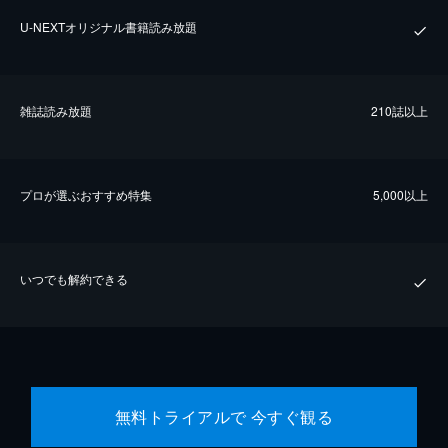
U-NEXTオリジナル書籍読み放題
雑誌読み放題
210誌以上
プロが選ぶおすすめ特集
5,000以上
いつでも解約できる
無料トライアルで 今すぐ観る