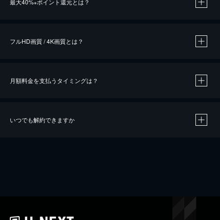
最大40%
ポイント還元とは？
※
※
作品によって必要なポイントが異なります。
フルHD画質 / 4K画質とは？
月額料金を支払うタイミングは？
※
40％ポイント還元の対象は、クレジットカード決済による作品の購入 / レンタルです。
※
iOSアプリのUコイン決済による作品の購入 / レンタルは、20％のポイント還元です。
※
還元の対象外となる決済方法や商品があります。くわしくは
こちら
をご確認ください。
いつでも解約できますか
こちら