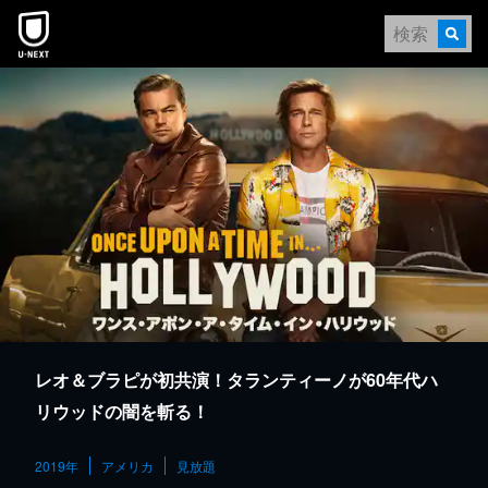
本文へスキップ
レオ＆ブラピが初共演！タランティーノが60年代ハ
リウッドの闇を斬る！
2019年
アメリカ
見放題