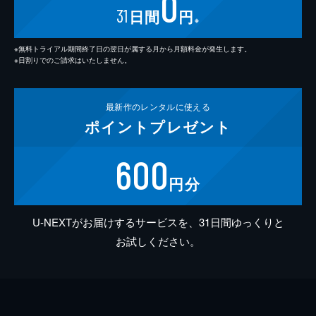
0
31
日間
円
※
※無料トライアル期間終了日の翌日が属する月から月額料金が発生します。
※日割りでのご請求はいたしません。
最新作の
レンタルに使える
ポイント
プレゼント
600
円分
U-NEXTがお届けするサービスを、31日間ゆっくりと
お試しください。