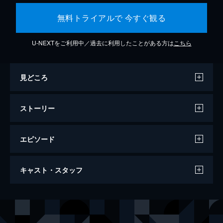
無料トライアルで 今すぐ観る
U-NEXTをご利用中／過去に利用したことがある方は
こちら
見どころ
ストーリー
エピソード
ワンス・アポン・ア・タイム・イン・ハリ
キャスト・スタッフ
ウッド
161分
出演
リック・ダルトン
レオナルド・ディカプリオ
クリフ・ブース
ブラッド・ピット