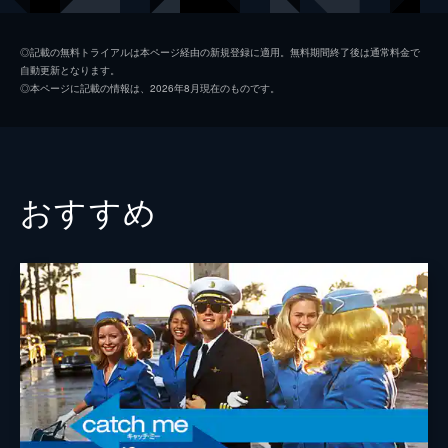
シャロン・テート
マーゴット・ロビー
◎記載の無料トライアルは本ページ経由の新規登録に適用。無料期間終了後は通常料金で
自動更新となります。
ジェイ・セブリング
エミール・ハーシュ
◎本ページに記載の情報は、2026年8月現在のものです。
プッシーキャット
マーガレット・クアリー
ジェームズ・ステイシー
ティモシー・オリファント
テックス・ワトソン
オースティン・バトラー
おすすめ
スクィーキー
ダコタ・ファニング
ジョージ・スパーン
ブルース・ダーン
マーヴィン・シュワーズ
アル・パチーノ
トルーディ・フレイザー
ジュリア・バターズ
ブルース・リー
マイク・モー
スティーヴ・マックィーン
ダミアン・ルイス