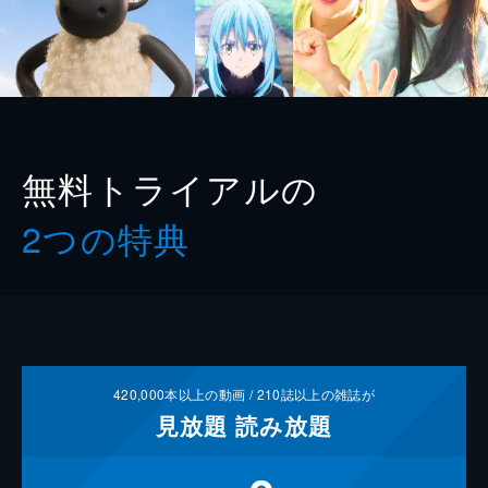
無料トライアルの
2つの特典
420,000
本以上の動画 /
210
誌以上の雑誌が
見放題
読み放題