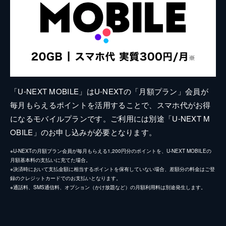
「U-NEXT MOBILE」はU-NEXTの「月額プラン」会員が
毎月もらえるポイントを活用することで、スマホ代がお得
になるモバイルプランです。ご利用には別途「U-NEXT M
OBILE」のお申し込みが必要となります。
※U-NEXTの月額プラン会員が毎月もらえる1,200円分のポイントを、U-NEXT MOBILEの
月額基本料の支払いに充てた場合。
※決済時において支払金額に相当するポイントを保有していない場合、差額分の料金はご登
録のクレジットカードでのお支払いとなります。
※通話料、SMS通信料、オプション（かけ放題など）の月額利用料は別途発生します。