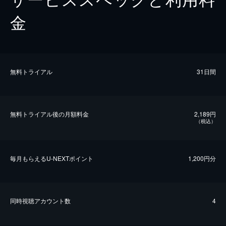
金
無料トライアル
31日間
無料トライアル後の⽉額料金
2,189円
（税込）
毎⽉もらえるU-NEXTポイント
1,200円分
同時視聴アカウント数
4