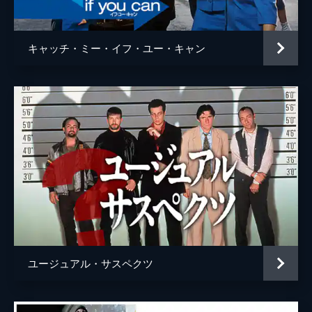
ウェイン・モウンダー
ルーク・ペリー
チャールズ・マンソン
デイモン・ヘリマン
キャッチ・ミー・イフ・ユー・キャン
フランチェスカ・カプッチ
ロレンツァ・イッツォ
サム・ワナメイカー
ニコラス・ハモンド
サマンサ・ロビンソン
コスタ・ローニン
マディセン・ベイティ
ジェームズ・ランドリー・エベール
シドニー・スウィーニー
ハーリー・クィン・スミス
ユージュアル・サスペクツ
スクート・マクネイリー
ジプシー
レナ・ダナム