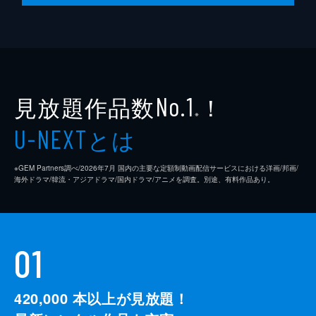
監督
クエンティン・タランティーノ
脚本
クエンティン・タランティーノ
製作
デヴィッド・ハイマン
見放題作品数
！
シャノン・マッキントッシュ
No.1
※
クエンティン・タランティーノ
とは
U-NEXT
※GEM Partners調べ/2026年7⽉ 国内の主要な定額制動画配信サービスにおける洋画/邦画/
海外ドラマ/韓流・アジアドラマ/国内ドラマ/アニメを調査。別途、有料作品あり。
01
420,000
本以上が見放題！