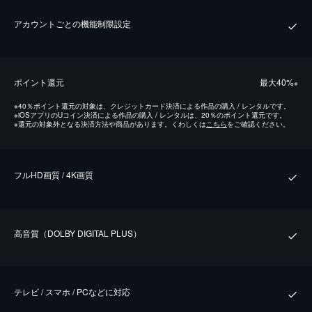
アカウントごとの機能制限設定
ポイント還元
最⼤40%
※
※
40％ポイント還元の対象は、クレジットカード決済による作品の購入 / レンタルです。
※
iOSアプリのUコイン決済による作品の購入 / レンタルは、20％のポイント還元です。
※
還元の対象外となる決済方法や商品があります。くわしくは
こちら
をご確認ください。
フルHD画質 / 4K画質
⾼⾳質（DOLBY DIGITAL PLUS）
テレビ / スマホ / PCなどに対応