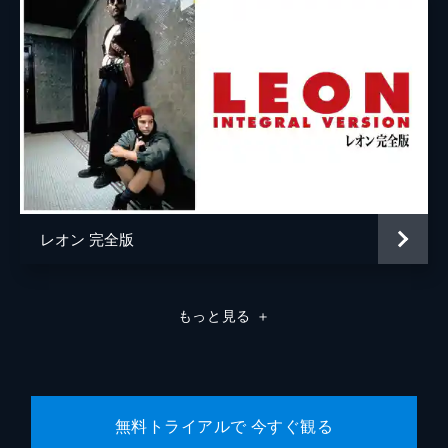
ラモン・フランコ
クリフトン・コリンズ・Ｊｒ
ドリーマ・ウォーカー
ルーマー・ウィリス
レベッカ・ゲイハート
スペンサー・ギャレット
レオン 完全版
ランディ
カート・ラッセル
ジャネット
ゾーイ・ベル
もっと見る
＋
マイケル・マドセン
ジェームズ・レマー
マヤ・ホーク
無料トライアルで 今すぐ観る
マイキー・マディソン